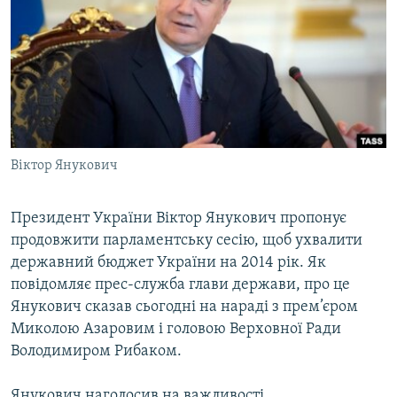
МУЛЬТИМЕДІА
ФОТО
СПЕЦПРОЄКТИ
ПОДКАСТИ
КРИМ РЕАЛІЇ
Віктор Янукович
РУС
УКР
Президент України Віктор Янукович пропонує
продовжити парламентську сесію, щоб ухвалити
КТАТ
державний бюджет України на 2014 рік. Як
повідомляє прес-служба глави держави, про це
ДОЛУЧАЙСЯ!
Янукович сказав сьогодні на нараді з прем’єром
Миколою Азаровим і головою Верховної Ради
Володимиром Рибаком.
Янукович наголосив на важливості