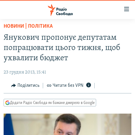
Доступність
посилання
Перейти
НОВИНИ | ПОЛІТИКА
до
РАДІО СВОБОДА – 70 РОКІВ
Янукович пропонує депутатам
основного
ВСЕ ЗА ДОБУ
матеріалу
попрацювати цього тижня, щоб
СТАТТІ
Перейти
ухвалити бюджет
до
ВІЙНА
ПОЛІТИКА
основної
23 грудня 2013, 15:41
РОСІЙСЬКА «ФІЛЬТРАЦІЯ»
ЕКОНОМІКА
навігації
Перейти
Поділитись
Читати без VPN
ДОНБАС.РЕАЛІЇ
СУСПІЛЬСТВО
до
КРИМ.РЕАЛІЇ
КУЛЬТУРА
пошуку
Додати Радіо Свобода як бажане джерело в Google
ТИ ЯК?
СПОРТ
СХЕМИ
УКРАЇНА
КИТАЙ.ВИКЛИКИ
СВІТ