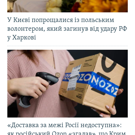
У Києві попрощалися із польським
волонтером, який загинув від удару РФ
у Харкові
«Доставка за межі Росії недоступна»:
як російський Ozon «згадав», що Крим