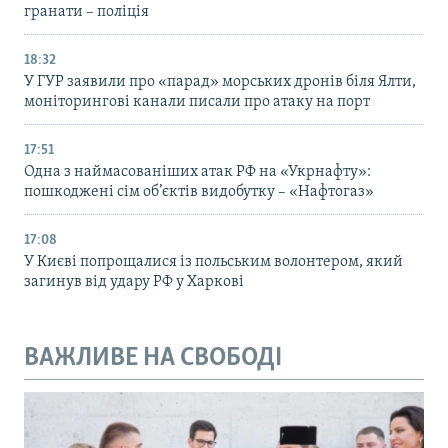
гранати – поліція
18:32
У ГУР заявили про «парад» морських дронів біля Ялти,
моніторингові канали писали про атаку на порт
17:51
Одна з наймасованіших атак РФ на «Укрнафту»:
пошкоджені сім об’єктів видобутку – «Нафтогаз»
17:08
У Києві попрощалися із польським волонтером, який
загинув від удару РФ у Харкові
ВАЖЛИВЕ НА СВОБОДІ