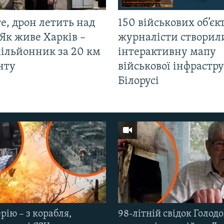
е, дрон летить над
150 військових об’єкт
Як живе Харків –
журналісти створил
мільйонник за 20 км
інтерактивну мапу
нту
військової інфрастр
Білорусі
рію – з корабля,
98-літній свідок Голод