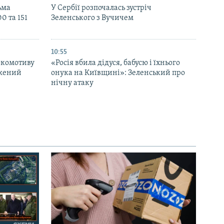
ьма
У Сербії розпочалась зустріч
0 та 151
Зеленського з Вучичем
10:55
окомотиву
«Росія вбила дідуся, бабусю і їхнього
джений
онука на Київщині»: Зеленський про
нічну атаку