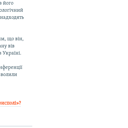
в його
хологічний
 надходять
им, що він,
ну вів
 Україні.
онференції
зволили
рисполі»?