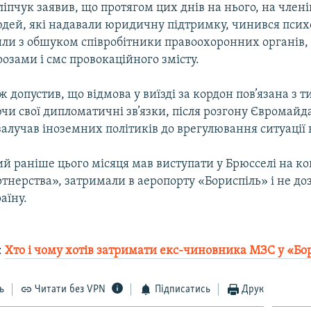
іпчук заявив, що протягом цих днів на нього, на члені
юдей, які надавали юридичну підтримку, чинився пси
или з обшуком співробітники правоохоронних органів,
розами і смс провокаційного змісту.
ж допустив, що відмова у виїзді за кордон пов’язана з т
и свої дипломатичні зв’язки, після розгону Євромайда
залучав іноземних політиків до врегулювання ситуації в
ий раніше цього місяця мав виступати у Брюсселі на к
тнерства», затримали в аеропорту «Бориспіль» і не до
аїну.
:
Хто і чому хотів затримати екс-чиновника МЗС у «Бо
ь
Читати без VPN
Підписатись
Друк