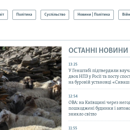
віт
Політика
Суспільство
Новини | Політика
Вій
ОСТАННІ НОВИНИ
13:25
У Генштабі підтвердили влуч
двох НПЗ у Росії та посту сп
на буровій установці «Сиваш
12:54
ОВА: на Київщині через него
пошкоджені будинки і автомо
зникло світло
11:55