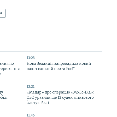
на
13:23
ання по
Нова Зеландія запровадила новий
остереження
пакет санкцій проти Росії
»
12:21
ду
«Мадяр» про операцію «МоЛоЧКа»:
білі,
СБС уразили ще 12 суден «тіньового
флоту» Росії
11:45