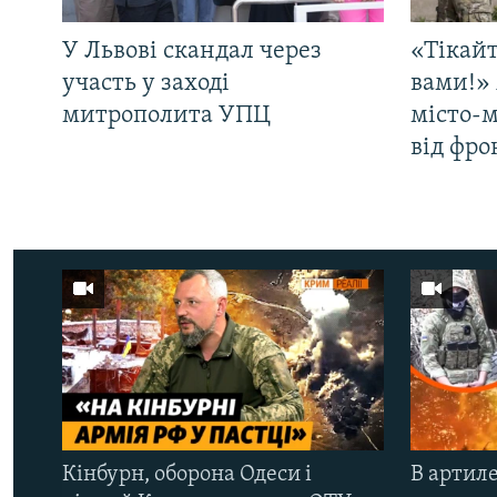
У Львові скандал через
«Тікайт
участь у заході
вами!» 
митрополита УПЦ
місто-
від фро
Кінбурн, оборона Одеси і
В артиле