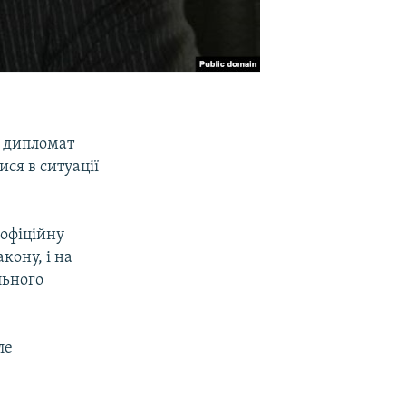
, дипломат
ся в ситуації
 офіційну
кону, і на
льного
ле