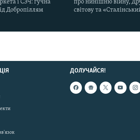
кета і СЗЧ: гучна
про нинішню війну, Др
під Добропіллям
світову та «Сталінськи
ЦІЯ
ДОЛУЧАЙСЯ!
с
пекти
зв'язок