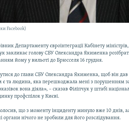
нки Facebook)
івник Департаменту євроінтеграції Кабінету міністрів
ук закликає голову СБУ Олександра Якименка розібрати
нням йому у вильоті до Брюсселя 16 грудня.
утися до глави СБУ Олександра Якименка, щоб він дав
м є та людина, яка перешкоджала мені з порушенням за
 вказівок вона діяла», – сказав Філіпчук у штабі націона
динку профспілок у Києві.
олосив, що з моменту інциденту минуло вже 10 днів, а
 органи нічого не зробили для його розслідування.