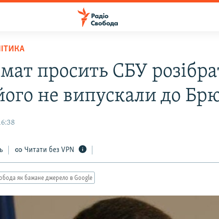
ЛІТИКА
мат просить СБУ розібра
його не випускали до Бр
16:38
ь
Читати без VPN
обода як бажане джерело в Google