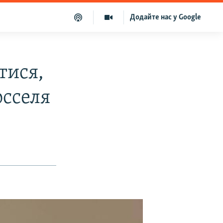
Додайте нас у Google
тися,
юсселя