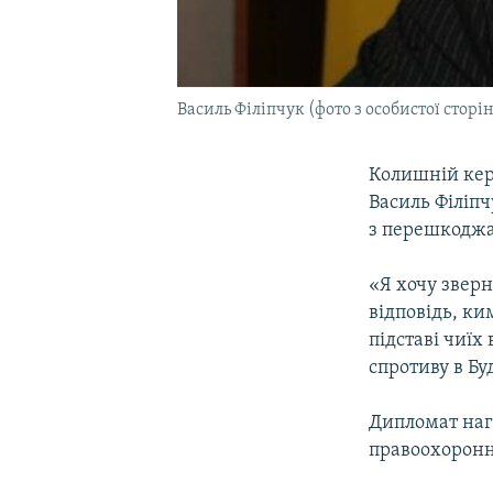
Василь Філіпчук (фото з особистої сторі
Колишній кер
Василь Філіпч
з перешкоджа
«Я хочу зверн
відповідь, ки
підставі чиїх
спротиву в Бу
Дипломат наг
правоохоронні