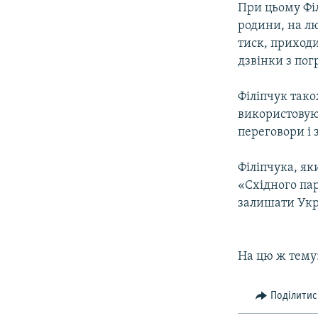
При цьому Філ
родини, на л
тиск, приход
дзвінки з пог
Філіпчук тако
використовуюч
переговори і 
Філіпчука, як
«Східного пар
залишати Укр
На цю ж тему
Поділитис