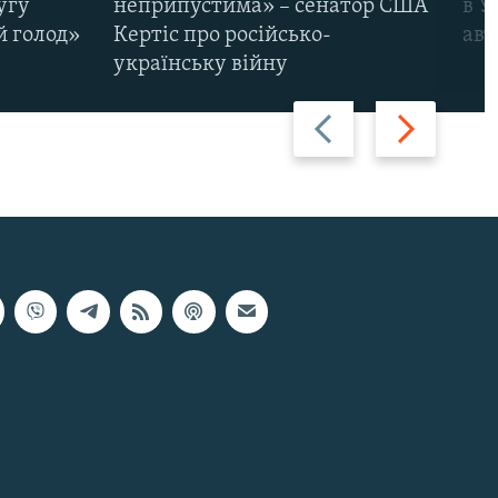
угу
неприпустима» – сенатор США
в У
й голод»
Кертіс про російсько-
авт
українську війну
Назад
Вперед