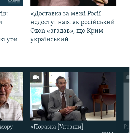
ів:
«Доставка за межі Росії
и
недоступна»: як російський
Ozon «згадав», що Крим
уктури
український
омору
«Поразка [України]
Рос