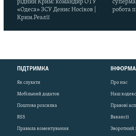
рідний Крим: командир ОТУ
супермар
«Одеса» ЗСУ Денис Носіков |
робота 
Крим.Реалії
КРИМ РЕАЛІЇ
РУС
ПІДТРИМКА
ІНФОРМА
УКР
КТАТ
Як слухати
Про нас
Мобільний додаток
Наш кодек
ДОЛУЧАЙСЯ!
Поштова розсилка
Правові ас
RSS
Вакансії
Правила коментування
Зворотний 