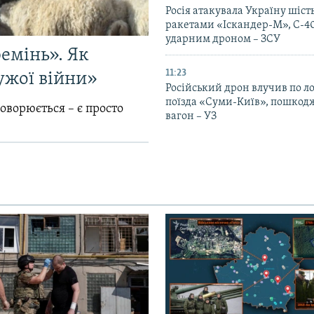
Росія атакувала Україну шіст
ракетами «Іскандер-М», С-40
ударним дроном – ЗСУ
емінь». Як
11:23
ужої війни»
Російський дрон влучив по л
поїзда «Суми-Київ», пошко
говорюється – є просто
вагон – УЗ