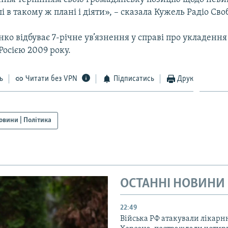
і в такому ж плані і діяти», – сказала Кужель Радіо Сво
о відбуває 7-річне ув’язнення у справі про укладення
 Росією 2009 року.
ь
Читати без VPN
Підписатись
Друк
овини | Політика
ОСТАННІ НОВИНИ
22:49
Війська РФ атакували лікарн