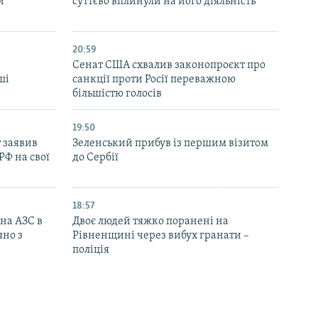
и
суттєво вплинули на його діяльність
20:59
Cенат США схвалив законопроєкт про
ші
санкції проти Росії переважною
більшістю голосів
19:50
 заявив
Зеленський прибув із першим візитом
РФ на свої
до Сербії
18:57
 на АЗС в
Двоє людей тяжко поранені на
яно з
Рівненщині через вибух гранати –
поліція