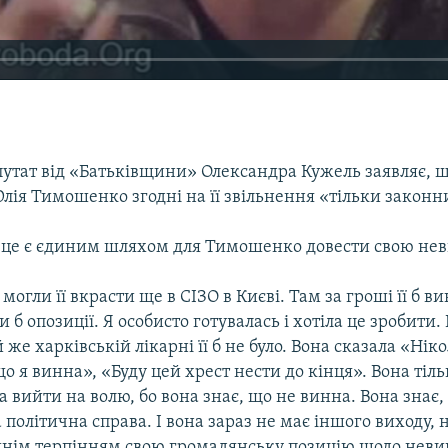
утат від «Батьківщини» Олександра Кужель заявляє, що
Юлія Тимошенко згодні на її звільнення «тільки закон
и, це є єдиним шляхом для Тимошенко довести свою нев
могли її вкрасти ще в СІЗО в Києві. Там за гроші її б в
и б опозиції. Я особисто готувалась і хотіла це зробити. 
ій же харківській лікарні її б не було. Вона сказала «Нік
о я винна», «Буду цей хрест нести до кінця». Вона ті
 вийти на волю, бо вона знає, що не винна. Вона знає,
політична справа. І вона зараз не має іншого виходу, 
шнім терпінням свою громадянську позицію щодо невин