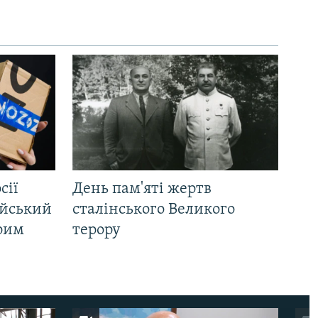
сії
День пам'яті жертв
ійський
сталінського Великого
Крим
терору