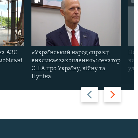
на АЗС –
«Український народ справді
Нов
мобільні
викликає захоплення»: сенатор
виж
США про Україну, війну та
уда
Путіна
Назад
Вперед