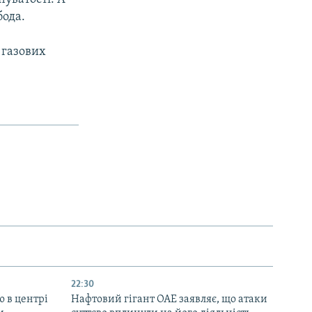
бода.
 газових
22:30
ю в центрі
Нафтовий гігант ОАЕ заявляє, що атаки