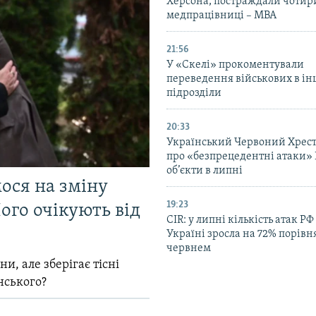
Херсона, постраждали чотир
медпрацівниці – МВА
21:56
У «Скелі» прокоментували
переведення військових в ін
підрозділи
20:33
Український Червоний Хрест
про «безпрецедентні атаки» 
об’єкти в липні
мося на зміну
19:23
ого очікують від
CIR: у липні кількість атак РФ
Україні зросла на 72% порівн
червнем
и, але зберігає тісні
нського?