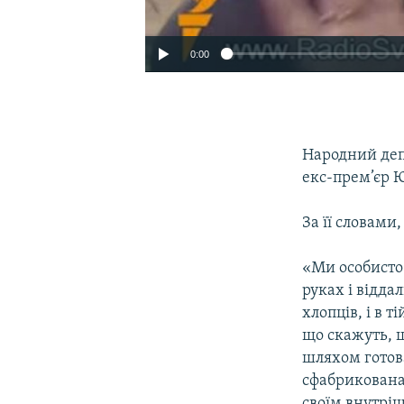
0:00
Народний деп
екс-прем’єр 
За її словам
«Ми особисто 
руках і віддал
хлопців, і в т
що скажуть, щ
шляхом готова
сфабрикована 
своїм внутрі