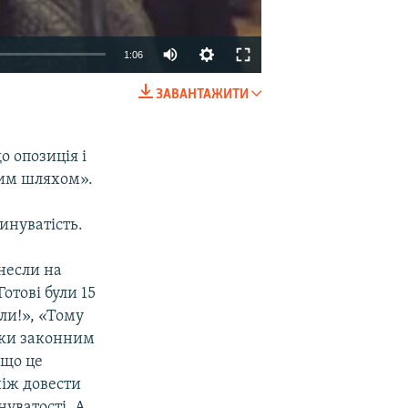
1:06
ЗАВАНТАЖИТИ
EMBED
SHARE
 опозиція і
ним шляхом».
инуватість.
инесли на
Готові були 15
оли!», «Тому
льки законним
 що це
ніж довести
уватості. А