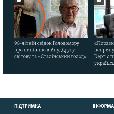
98-літній свідок Голодомору
«Поразк
про нинішню війну, Другу
неприпу
світову та «Сталінський голод»
Кертіс п
українс
КРИМ РЕАЛІЇ
РУС
ПІДТРИМКА
ІНФОРМА
УКР