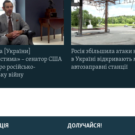
а [України]
Росія збільшила атаки 
стима» – сенатор США
в Україні відкривають 
ро російсько-
автозаправні станції
ьку війну
ЦІЯ
ДОЛУЧАЙСЯ!