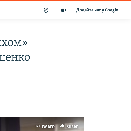
Додайте нас у Google
яхом»
ошенко
EMBED
SHARE