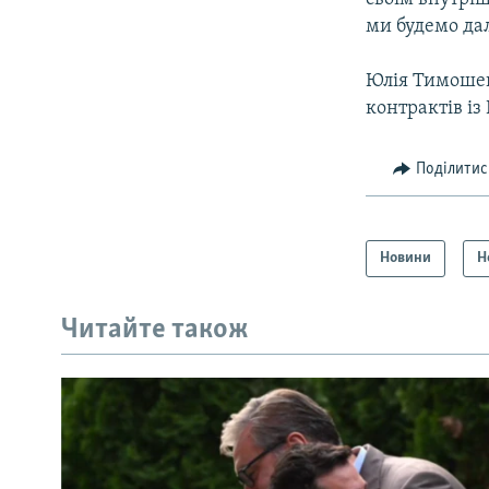
ми будемо дал
Юлія Тимошенк
контрактів із
Поділитис
Новини
Н
Читайте також