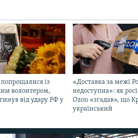
 попрощалися із
«Доставка за межі Ро
ким волонтером,
недоступна»: як рос
гинув від удару РФ у
Ozon «згадав», що 
і
український