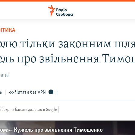
ЛІТИКА
олю тільки законним шл
ель про звільнення Тим
18:13
ь
Читати без VPN
обода як бажане джерело в Google
ом» – Кужель про звільнення Тимошенко