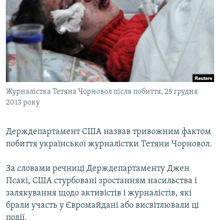
МУЛЬТИМЕДІА
ФОТО
СПЕЦПРОЄКТИ
ПОДКАСТИ
КРИМ РЕАЛІЇ
Журналістка Тетяна Чорновол після побиття, 25 грудня
РУС
2013 року
УКР
Держдепартамент США назвав тривожним фактом
КТАТ
побиття української журналістки Тетяни Чорновол.
ДОЛУЧАЙСЯ!
За словами речниці Держдепартаменту Джен
Псакі, США стурбовані зростанням насильства і
залякування щодо активістів і журналістів, які
брали участь у Євромайдані або висвітлювали ці
події.