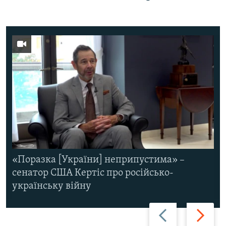
«Поразка [України] неприпустима» –
сенатор США Кертіс про російсько-
українську війну
Назад
Вперед