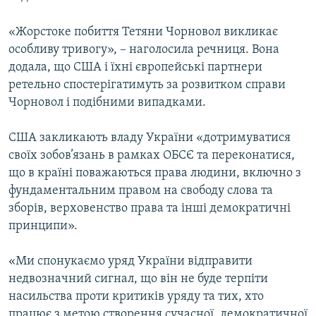
Усі сайти RFE/RL
«Жорстоке побиття Тетяни Чорновол викликає
особливу тривогу», – наголосила речниця. Вона
додала, що США і їхні європейські партнери
ретельно спостерігатимуть за розвитком справи
Чорновол і подібними випадками.
США закликають владу України «дотримуватися
своїх зобов’язань в рамках ОБСЄ та переконатися,
що в країні поважаються права людини, включно з
фундаментальним правом на свободу слова та
зборів, верховенство права та інші демократичні
принципи».
«Ми cпонукаємо уряд України відправити
недвозначний сигнал, що він не буде терпіти
насильства проти критиків уряду та тих, хто
працює з метою створення сучасної, демократичної