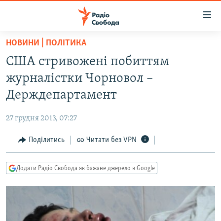
Доступність
посилання
Перейти
НОВИНИ | ПОЛІТИКА
до
РАДІО СВОБОДА – 70 РОКІВ
США стривожені побиттям
основного
ВСЕ ЗА ДОБУ
матеріалу
журналістки Чорновол –
СТАТТІ
Перейти
Держдепартамент
до
ВІЙНА
ПОЛІТИКА
основної
27 грудня 2013, 07:27
РОСІЙСЬКА «ФІЛЬТРАЦІЯ»
ЕКОНОМІКА
навігації
Перейти
Поділитись
Читати без VPN
ДОНБАС.РЕАЛІЇ
СУСПІЛЬСТВО
до
КРИМ.РЕАЛІЇ
КУЛЬТУРА
пошуку
Додати Радіо Свобода як бажане джерело в Google
ТИ ЯК?
СПОРТ
СХЕМИ
УКРАЇНА
КИТАЙ.ВИКЛИКИ
СВІТ