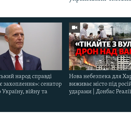
ський народ справді
Нова небезпека для Ха
є захоплення»: сенатор
виживає місто під рос
Україну, війну та
ударами | Донбас Реалі