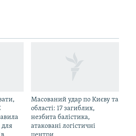
вати,
Масований удар по Києву та
С
області: 17 загиблих,
равила
незбита балістика,
 для
атаковані логістичні
ів
центри