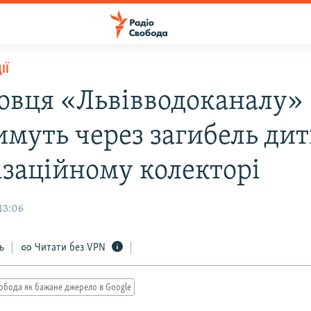
ІЇ
овця «Львівводоканалу»
имуть через загибель ди
ізаційному колекторі
13:06
ь
Читати без VPN
обода як бажане джерело в Google