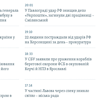
20:01
ь генерала
У Павлограді удар РФ знищив депо
ибуху в
«Укрпошти», загинули дві працівниці –
рпня
Смілянський
19:10
України у
22 людини постраждали від ударів РФ
на Херсонщині за день – прокуратура
18:33
У СБУ заявили про ураження кораблів
біювання
берегової охорони ФСБ в окупованій
 його
Керчі й НПЗ в Ярославлі
17:14
У частині Львова через спеку зникло
озрою в
світло – міська рада