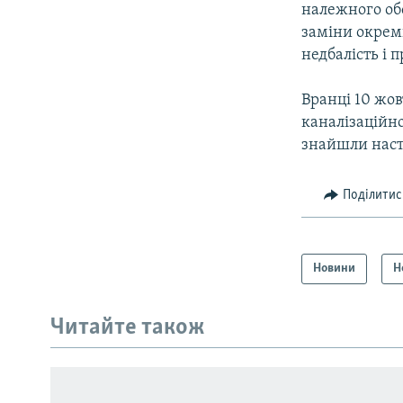
належного об
заміни окреми
недбалість і 
Вранці 10 жов
каналізаційно
знайшли насту
Поділитис
Новини
Н
Читайте також