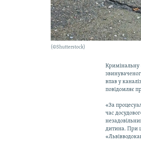
(©Shutterstock)
Кримінальну 
звинуваченого
впав у каналі
повідомляє п
«За процесуа
час досудовог
незадовільний
дитина. При 
«Львівводокан