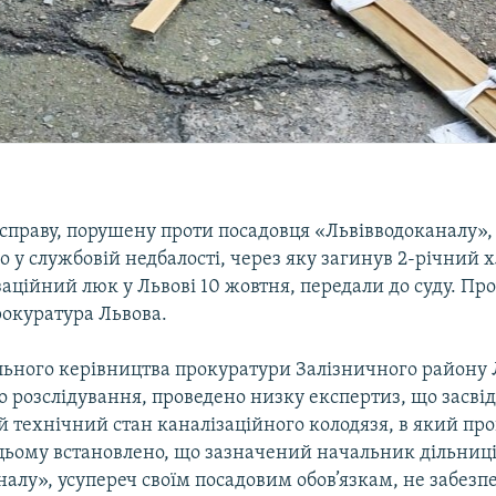
справу, порушену проти посадовця «Львівводоканалу»,
 у службовій недбалості, через яку загинув 2-річний 
заційний люк у Львові 10 жовтня, передали до суду. Про
рокуратура Львова.
льного керівництва прокуратури Залізничного району 
о розслідування, проведено низку експертиз, що засві
 технічний стан каналізаційного колодязя, в який пр
цьому встановлено, що зазначений начальник дільниц
алу», усупереч своїм посадовим обов’язкам, не забезп