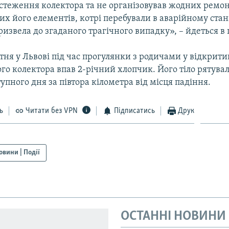
стеження колектора та не організовував жодних ремонт
х його елементів, котрі перебували в аварійному стан
призвела до згаданого трагічного випадку», – йдеться в
тня у Львові під час прогулянки з родичами у відкрит
го колектора впав 2-річний хлопчик. Його тіло рятув
пного дня за півтора кілометра від місця падіння.
ь
Читати без VPN
Підписатись
Друк
овини | Події
ОСТАННІ НОВИНИ