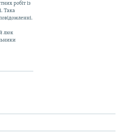
них робіт із
і. Така
 повідомленні.
ий люк
альники