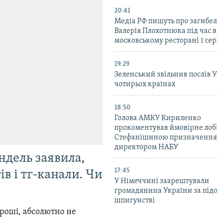
20:41
Медіа РФ пишуть про загибел
Валерія Плохотнюка під час в
московському ресторані 1 се
19:29
Зеленський звільнив послів 
чотирьох країнах
18:50
Голова АМКУ Кириленко
прокоментував ймовірне ло
Стефанішиною призначення
директором НАБУ
ндель заявила,
17:45
в і тг-канали. Чи
У Німеччині заарештували
громадянина України за під
шпигунстві
гроші, абсолютно не