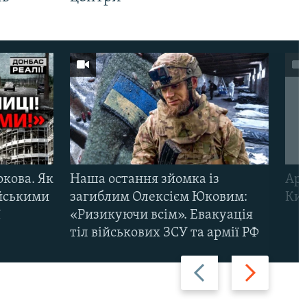
ркова. Як
Наша остання зйомка із
Арм
ійськими
загиблим Олексієм Юковим:
Киї
ї
«Ризикуючи всім». Евакуація
тіл військових ЗСУ та армії РФ
Назад
Вперед