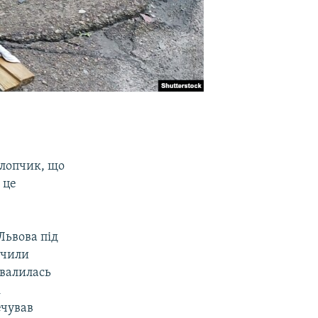
хлопчик, що
 це
Львова під
дчили
овалилась
і
ечував