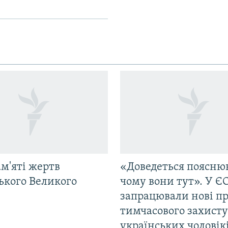
м'яті жертв
«Доведеться поясню
ького Великого
чому вони тут». У Є
запрацювали нові п
тимчасового захисту
українських чоловік