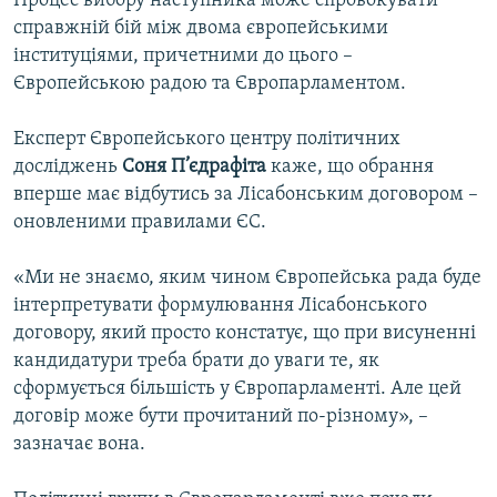
Процес вибору наступника може спровокувати
справжній бій між двома європейськими
інституціями, причетними до цього –
Європейською радою та Європарламентом.
Експерт Європейського центру політичних
досліджень
Соня П’єдрафіта
каже, що обрання
вперше має відбутись за Лісабонським договором –
оновленими правилами ЄС.
«Ми не знаємо, яким чином Європейська рада буде
інтерпретувати формулювання Лісабонського
договору, який просто констатує, що при висуненні
кандидатури треба брати до уваги те, як
сформується більшість у Європарламенті. Але цей
договір може бути прочитаний по-різному», –
зазначає вона.