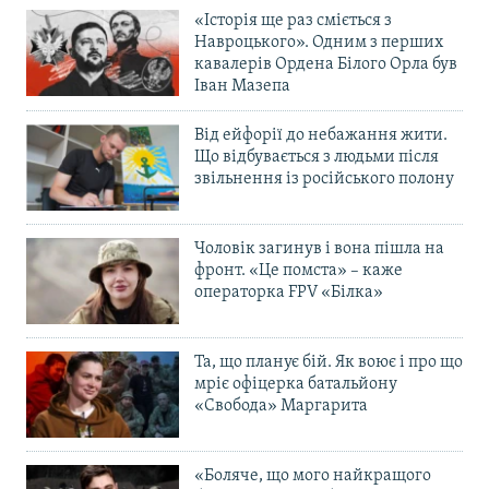
«Історія ще раз сміється з
Навроцького». Одним з перших
кавалерів Ордена Білого Орла був
Іван Мазепа
Від ейфорії до небажання жити.
Що відбувається з людьми після
звільнення із російського полону
Чоловік загинув і вона пішла на
фронт. «Це помста» – каже
операторка FPV «Білка»
Та, що планує бій. Як воює і про що
мріє офіцерка батальйону
«Свобода» Маргарита
«Боляче, що мого найкращого