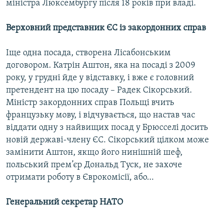
міністра Люксембургу після 18 років при владі.
Верховний представник ЄС із закордонних справ
Іще одна посада, створена Лісабонським
договором. Катрін Аштон, яка на посаді з 2009
року, у грудні йде у відставку, і вже є головний
претендент на цю посаду – Радек Сікорський.
Міністр закордонних справ Польщі вчить
французьку мову, і відчувається, що настав час
віддати одну з найвищих посад у Брюсселі досить
новій державі-члену ЄС. Сікорський цілком може
замінити Аштон, якщо його нинішній шеф,
польський прем’єр Дональд Туск, не захоче
отримати роботу в Єврокомісії, або…
Генеральний секретар НАТО