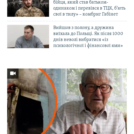
бійця, який став батьком-
одинаком і перевівся в ТЦК, б’ють
свої в тилу» – комбриг Габінет
Вийшов з полону, а дружина
виїхала до Польщі. Як після 1000
днів неволі вибратися «із
психологічної і фінансової ями»