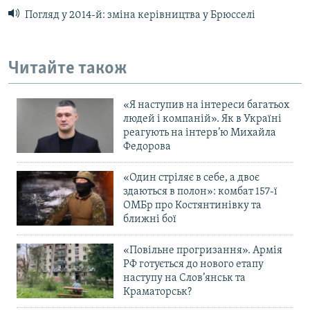
Погляд у 2014-й: зміна керівництва у Брюсселі
Читайте також
«Я наступив на інтереси багатьох
людей і компаній». Як в Україні
реагують на інтерв’ю Михайла
Федорова
«Один стріляє в себе, а двоє
здаються в полон»: комбат 157-ї
ОМБр про Костянтинівку та
ближні бої
«Повільне прогризання». Армія
РФ готується до нового етапу
наступу на Слов’янськ та
Краматорськ?