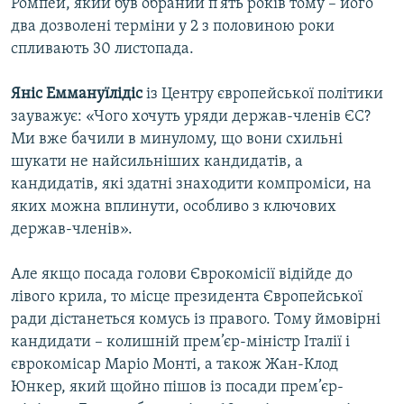
Ромпей, який був обраний п’ять років тому – його
два дозволені терміни у 2 з половиною роки
спливають 30 листопада.
Яніс Еммануїлідіс
із Центру європейської політики
зауважує: «Чого хочуть уряди держав-членів ЄС?
Ми вже бачили в минулому, що вони схильні
шукати не найсильніших кандидатів, а
кандидатів, які здатні знаходити компроміси, на
яких можна вплинути, особливо з ключових
держав-членів».
Але якщо посада голови Єврокомісії відійде до
лівого крила, то місце президента Європейської
ради дістанеться комусь із правого. Тому ймовірні
кандидати – колишній прем’єр-міністр Італії і
єврокомісар Маріо Монті, а також Жан-Клод
Юнкер, який щойно пішов із посади прем’єр-