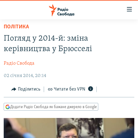
Доступність
посилання
Перейти
ПОЛІТИКА
до
РАДІО СВОБОДА – 70 РОКІВ
Погляд у 2014-й: зміна
основного
ВСЕ ЗА ДОБУ
матеріалу
керівництва у Брюсселі
СТАТТІ
Перейти
до
Радіо Свобода
ВІЙНА
ПОЛІТИКА
основної
02 січня 2014, 20:14
РОСІЙСЬКА «ФІЛЬТРАЦІЯ»
ЕКОНОМІКА
навігації
Перейти
ДОНБАС.РЕАЛІЇ
СУСПІЛЬСТВО
Поділитись
Читати без VPN
до
КРИМ.РЕАЛІЇ
КУЛЬТУРА
пошуку
Додати Радіо Свобода як бажане джерело в Google
ТИ ЯК?
СПОРТ
СХЕМИ
УКРАЇНА
КИТАЙ.ВИКЛИКИ
СВІТ