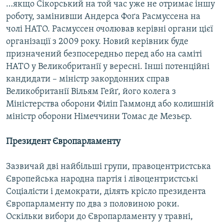
…якщо Сікорський на той час уже не отримає іншу
роботу, замінивши Андерса Фоґа Расмуссена на
чолі НАТО. Расмуссен очолював керівні органи цієї
організації з 2009 року. Новий керівник буде
призначений безпосередньо перед або на саміті
НАТО у Великобританії у вересні. Інші потенційні
кандидати – міністр закордонних справ
Великобританії Вільям Гейґ, його колега з
Міністерства оборони Філіп Гаммонд або колишній
міністр оборони Німеччини Томас де Мезьєр.
Президент Європарламенту
Зазвичай дві найбільші групи, правоцентристська
Європейська народна партія і лівоцентристські
Соціалісти і демократи, ділять крісло президента
Європарламенту по два з половиною роки.
Оскільки вибори до Європарламенту у травні,