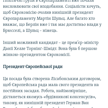
Політичні групи в Європарламенті вже почали
висловлювати свої вподобання. Соціалісти хочуть,
щоб Єврокомісію очолив нинішній президент
Європарламенту Мартін Шульц. Але багато хто
вважає, що Берлін вже і так має достатньо влади у
Брюсселі, а Шульц – німець.
Інший можливий кандидат – це прем’єр-міністр
Данії Хелле Торнінґ-Шмідт. Вона була б першою
жінкою-президентом Єврокомісії.
Президент Європейської ради
Ця посада була створена Лісабонським договором,
щоб Європейська рада мала свого президента на
постійних засадах. Робота, найімовірніше,
дістанеться якомусь «будівникові консенсусів»,
такому, як нинішній президент Герман Ван