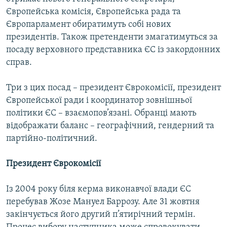
Усі сайти RFE/RL
Європейська комісія, Європейська рада та
Європарламент обиратимуть собі нових
президентів. Також претенденти змагатимуться за
посаду верховного представника ЄС із закордонних
справ.
Три з цих посад – президент Єврокомісії, президент
Європейської ради і координатор зовнішньої
політики ЄС – взаємопов’язані. Обранці мають
відображати баланс – географічний, гендерний та
партійно-політичний.
Президент Єврокомісії
Із 2004 року біля керма виконавчої влади ЄС
перебував Жозе Мануел Баррозу. Але 31 жовтня
закінчується його другий п’ятирічний термін.