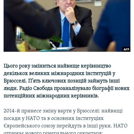
МУЛЬТИМЕДІА
ФОТО
СПЕЦПРОЄКТИ
ПОДКАСТИ
КРИМ РЕАЛІЇ
РУС
Цього року зміниться найвище керівництво
УКР
декількох великих міжнародних інституцій у
Брюсселі. П’ять ключових позицій займуть інші
КТАТ
люди. Радіо Свобода проаналізувало біографії нових
потенційних міжнародних керівників.
ДОЛУЧАЙСЯ!
2014-й принесе зміну варти у Брюсселі: найвищі
посади у НАТО та в основних інституціях
Європейського союзу перейдуть в інші руки. НАТО
отримає нового генерального секретаря;