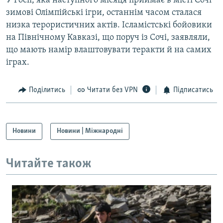
У Росії, яка наступного місяця приймає в місті Сочі
зимові Олімпійські ігри, останнім часом сталася
низка терористичних актів. Ісламістські бойовики
на Північному Кавказі, що поруч із Сочі, заявляли,
що мають намір влаштовувати теракти й на самих
іграх.
Поділитись
Читати без VPN
Підписатись
Новини
Новини | Міжнародні
Читайте також