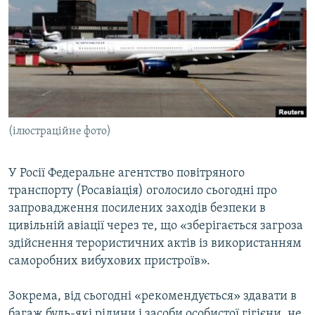
МУЛЬТИМЕДІА
ФОТО
СПЕЦПРОЄКТИ
ПОДКАСТИ
КРИМ РЕАЛІЇ
(ілюстраційне фото)
РУС
УКР
У Росії Федеральне агентство повітряного
транспорту (Росавіація) оголосило сьогодні про
КТАТ
запровадження посилених заходів безпеки в
цивільній авіації через те, що «зберігається загроза
ДОЛУЧАЙСЯ!
здійснення терористичних актів із використанням
саморобних вибухових пристроїв».
Зокрема, від сьогодні «рекомендується» здавати в
багаж будь-які рідини і засоби особистої гігієни, не