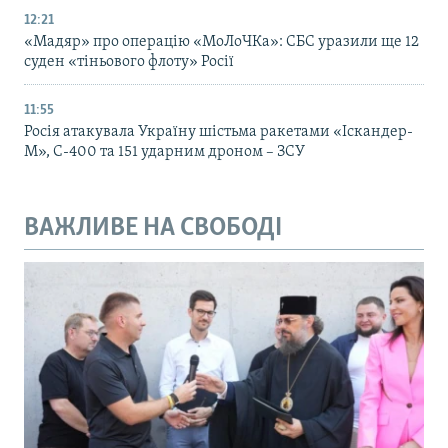
12:21
«Мадяр» про операцію «МоЛоЧКа»: СБС уразили ще 12
суден «тіньового флоту» Росії
11:55
Росія атакувала Україну шістьма ракетами «Іскандер-
М», С-400 та 151 ударним дроном – ЗСУ
ВАЖЛИВЕ НА СВОБОДІ