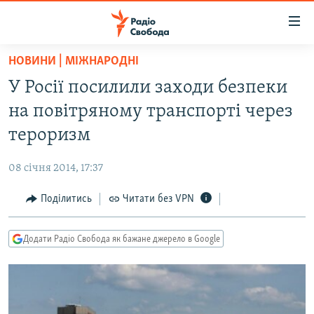
Доступність
посилання
Перейти
НОВИНИ | МІЖНАРОДНІ
до
РАДІО СВОБОДА – 70 РОКІВ
У Росії посилили заходи безпеки
основного
ВСЕ ЗА ДОБУ
матеріалу
на повітряному транспорті через
СТАТТІ
Перейти
тероризм
до
ВІЙНА
ПОЛІТИКА
основної
08 січня 2014, 17:37
РОСІЙСЬКА «ФІЛЬТРАЦІЯ»
ЕКОНОМІКА
навігації
Перейти
Поділитись
Читати без VPN
ДОНБАС.РЕАЛІЇ
СУСПІЛЬСТВО
до
КРИМ.РЕАЛІЇ
КУЛЬТУРА
пошуку
Додати Радіо Свобода як бажане джерело в Google
ТИ ЯК?
СПОРТ
СХЕМИ
УКРАЇНА
КИТАЙ.ВИКЛИКИ
СВІТ