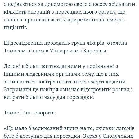
сподіваються за допомогою свого способу збільшити
Усі сайти RFE/RL
кількість операцій з пересадки цього органу, що
означає врятовані життя приречених на смерть
пацієнтів.
Ці дослідження проводить група лікарів, очолена
Томасом Іґаном в Університеті Кароліни.
Легені є більш життєздатними у порівнянні з
іншими людськими органами тому, що в них
залишається повітря навіть після смерті людини.
Затримати це повітря означає відстрочити розпад і
виграти більше часу для пересадки.
Томас Іґан говорить:
«Це мало б величезний вплив на те, скільки легенів
було б доступно для пересадки. Зараз у Сполучених