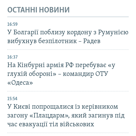
ОСТАННІ НОВИНИ
16:59
У Болгарії поблизу кордону з Румунією
вибухнув безпілотник – Радев
16:37
На Кінбурні армія РФ перебуває «у
глухій обороні» – командир ОТУ
«Одеса»
15:54
У Києві попрощалися із керівником
загону «Плацдарм», який загинув під
час евакуації тіл військових