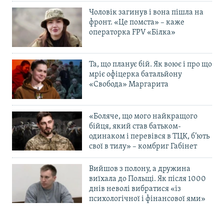
Чоловік загинув і вона пішла на
фронт. «Це помста» – каже
операторка FPV «Білка»
Та, що планує бій. Як воює і про що
мріє офіцерка батальйону
«Свобода» Маргарита
«Боляче, що мого найкращого
бійця, який став батьком-
одинаком і перевівся в ТЦК, б’ють
свої в тилу» – комбриг Габінет
Вийшов з полону, а дружина
виїхала до Польщі. Як після 1000
днів неволі вибратися «із
психологічної і фінансової ями»