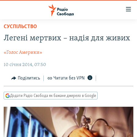
Доступність
посилання
Перейти
СУСПІЛЬСТВО
до
РАДІО СВОБОДА – 70 РОКІВ
Легені мертвих – надія для живих
основного
ВСЕ ЗА ДОБУ
матеріалу
«Голос Америки»
СТАТТІ
Перейти
до
10 січня 2014, 07:50
ВІЙНА
ПОЛІТИКА
основної
РОСІЙСЬКА «ФІЛЬТРАЦІЯ»
ЕКОНОМІКА
навігації
Поділитись
Читати без VPN
Перейти
ДОНБАС.РЕАЛІЇ
СУСПІЛЬСТВО
до
Додати Радіо Свобода як бажане джерело в Google
КРИМ.РЕАЛІЇ
КУЛЬТУРА
пошуку
ТИ ЯК?
СПОРТ
СХЕМИ
УКРАЇНА
КИТАЙ.ВИКЛИКИ
СВІТ