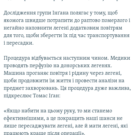
Дослідження групи Інґана полягає у тому, щоб
якомога швидше потрапити до раптово померлого і
негайно наповнити легені додатковим повітрям
для того, щоби зберегти їх під час транспортування
і пересадки.
Процедура відбувається наступним чином. Медики
проводять перфузію на донорських легенях.
Машина проганяє повітря і рідину через легені,
щоби продовжити їм життя і провести аналізи на
предмет захворювань. Ця процедура дуже важлива,
підкреслює Томас Іґан:
«Якщо набити на цьому руку, то ми станемо
ефективнішими, а це покращить наші шанси не
лише пересаджувати легені, але й мати легені, які
працюють краще після операції».