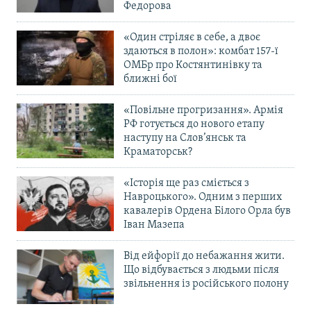
Федорова
«Один стріляє в себе, а двоє
здаються в полон»: комбат 157-ї
ОМБр про Костянтинівку та
ближні бої
«Повільне прогризання». Армія
РФ готується до нового етапу
наступу на Слов’янськ та
Краматорськ?
«Історія ще раз сміється з
Навроцького». Одним з перших
кавалерів Ордена Білого Орла був
Іван Мазепа
Від ейфорії до небажання жити.
Що відбувається з людьми після
звільнення із російського полону