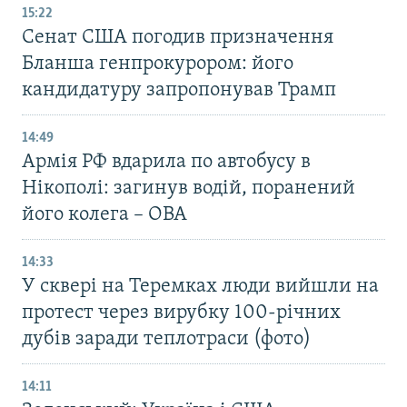
15:22
Сенат США погодив призначення
Бланша генпрокурором: його
кандидатуру запропонував Трамп
14:49
Армія РФ вдарила по автобусу в
Нікополі: загинув водій, поранений
його колега – ОВА
14:33
У сквері на Теремках люди вийшли на
протест через вирубку 100-річних
дубів заради теплотраси (фото)
14:11