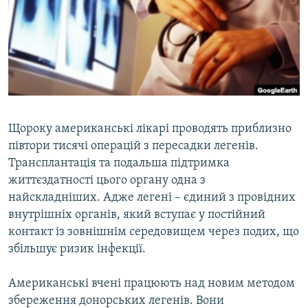
МУЛЬТИМЕДІА
ФОТО
СПЕЦПРОЄКТИ
ПОДКАСТИ
КРИМ РЕАЛІЇ
Щороку американські лікарі проводять приблизно
РУС
півтори тисячі операцій з пересадки легенів.
Трансплантація та подальша підтримка
УКР
життєздатності цього органу одна з
КТАТ
найскладніших. Адже легені – єдиний з провідних
внутрішніх органів, який вступає у постійний
ДОЛУЧАЙСЯ!
контакт із зовнішнім середовищем через подих, що
збільшує ризик інфекції.
Американські вчені працюють над новим методом
збереження донорських легенів. Вони