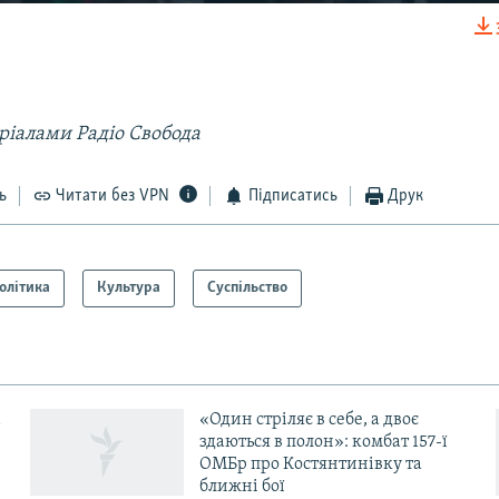
EMBED
ріалами Радіо Свобода
ь
Читати без VPN
Підписатись
Друк
олітика
Культура
Суспільство
«Один стріляє в себе, а двоє
здаються в полон»: комбат 157-ї
ОМБр про Костянтинівку та
ближні бої