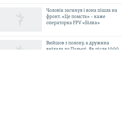
Чоловік загинув і вона пішла на
фронт. «Це помста» – каже
операторка FPV «Білка»
Вийшов з полону, а дружина
виїхала до Польщі. Як після 1000
днів неволі вибратися «із
психологічної і фінансової ями»