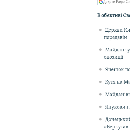
КИТАЙ.ВИКЛИКИ
Додати Радіо Св
МУЛЬТИМЕДІА
В об’єктиві Св
ФОТО
Церкви Киє
СПЕЦПРОЄКТИ
передзвін
ПОДКАСТИ
Майдан зус
опозиції
Яценюк по
Кутя на М
Майданівці:
Янукович в
Донецький 
«Беркута»