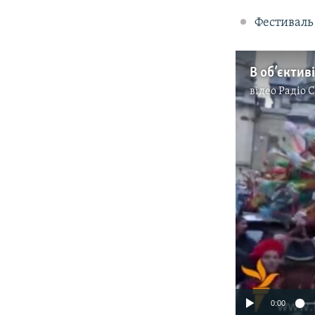
Фестиваль 
В об’єктиві
відео
Радіо 
0:00