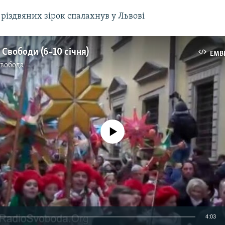
різдвяних зірок спалахнув у Львові
 Свободи (6–10 січня)
EMB
Свобода
No media source currently available
4:03