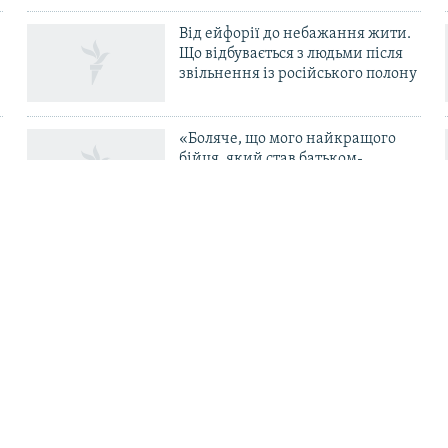
Від ейфорії до небажання жити.
Що відбувається з людьми після
в
звільнення із російського полону
«Боляче, що мого найкращого
бійця, який став батьком-
одинаком і перевівся в ТЦК, б’ють
свої в тилу» – комбриг Габінет