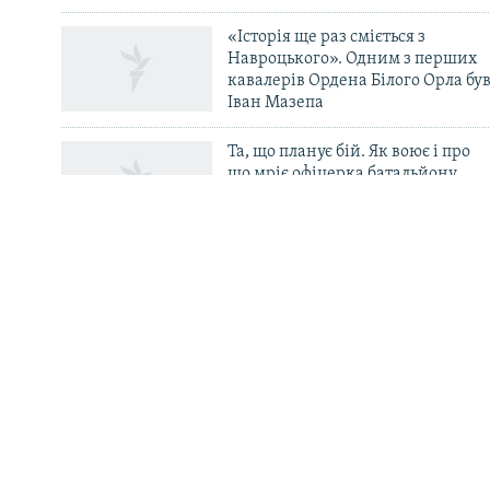
«Історія ще раз сміється з
Навроцького». Одним з перших
кавалерів Ордена Білого Орла бу
Іван Мазепа
Усі сайти RFE/RL
Та, що планує бій. Як воює і про
що мріє офіцерка батальйону
«Свобода» Маргарита