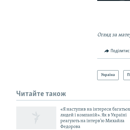
Огляд за мате
Поділитис
Україна
П
КРИМ РЕАЛІЇ
РУС
Читайте також
УКР
КТАТ
«Я наступив на інтереси багатьох
людей і компаній». Як в Україні
реагують на інтерв’ю Михайла
ДОЛУЧАЙСЯ!
Федорова