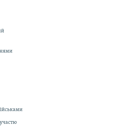
ий
ннями
військами
 участю