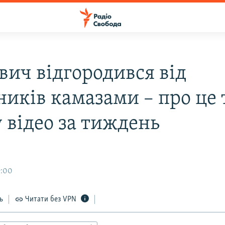
вич відгородився від
ників камазами – про це 
 відео за тиждень
9:00
ь
Читати без VPN