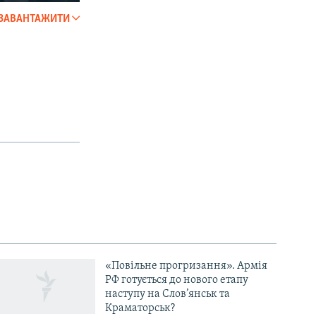
ЗАВАНТАЖИТИ
SHARE
px
width
«Повільне прогризання». Армія
РФ готується до нового етапу
наступу на Слов’янськ та
Краматорськ?