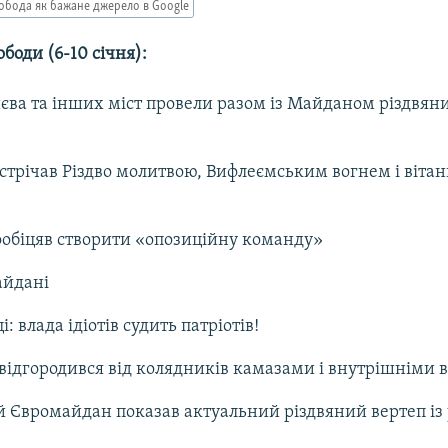
обода як бажане джерело в Google
ободи (6-10 січня):
ва та інших міст провели разом із Майданом різдвян
трічав Різдво молитвою, Вифлеємським вогнем і віта
обіцяв створити «опозиційну команду»
айдані
 влада ідіотів судить патріотів!
ідгородився від колядників камазами і внутрішніми 
Євромайдан показав актуальний різдвяний вертеп із