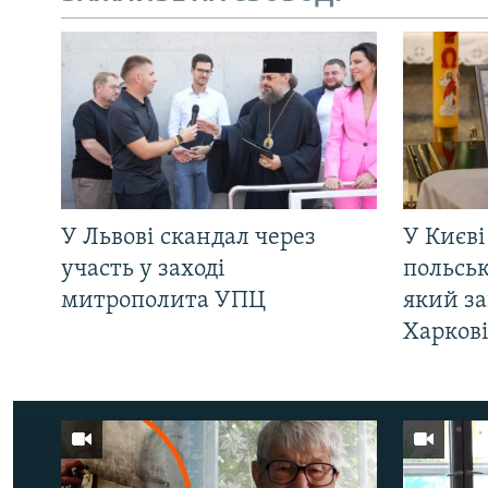
У Львові скандал через
У Києві
участь у заході
польсь
митрополита УПЦ
який за
Харков