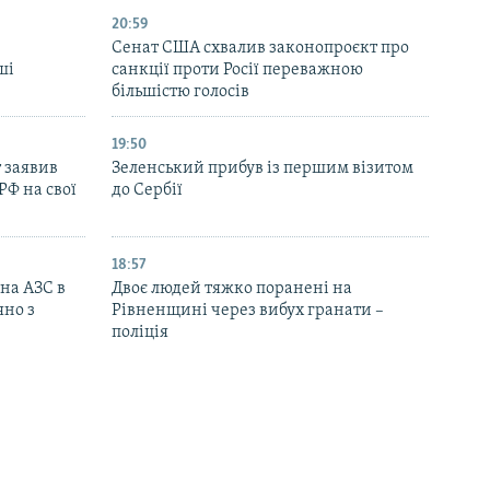
20:59
Cенат США схвалив законопроєкт про
ші
санкції проти Росії переважною
більшістю голосів
19:50
 заявив
Зеленський прибув із першим візитом
РФ на свої
до Сербії
18:57
 на АЗС в
Двоє людей тяжко поранені на
яно з
Рівненщині через вибух гранати –
поліція