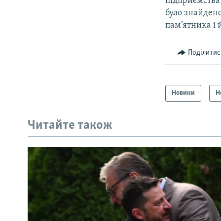
підприємства 
було знайдено
пам’ятника і 
Поділитис
Новини
Н
Читайте також