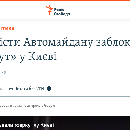
ЛІТИКА
істи Автомайдану забло
ут» у Києві
1:58
ь
Читати без VPN
обода як бажане джерело в Google
вали «Беркут» у Києві