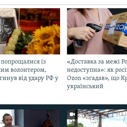
 попрощалися із
«Доставка за межі Ро
ким волонтером,
недоступна»: як рос
гинув від удару РФ у
Ozon «згадав», що 
і
український