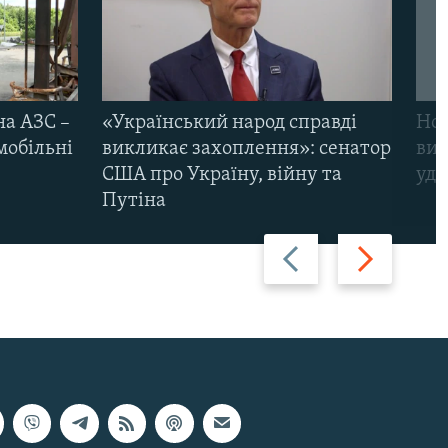
на АЗС –
«Український народ справді
Нов
мобільні
викликає захоплення»: сенатор
виж
США про Україну, війну та
уда
Путіна
Назад
Вперед