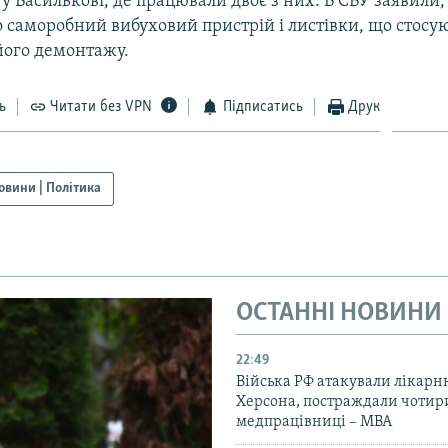
у Василькові, де працювали двоє з них. В СБУ заявили,
 саморобний вибуховий пристрій і листівки, що стосу
його демонтажу.
ь
Читати без VPN
Підписатись
Друк
овини | Політика
ОСТАННІ НОВИНИ
22:49
Війська РФ атакували лікарн
Херсона, постраждали чотир
медпрацівниці – МВА