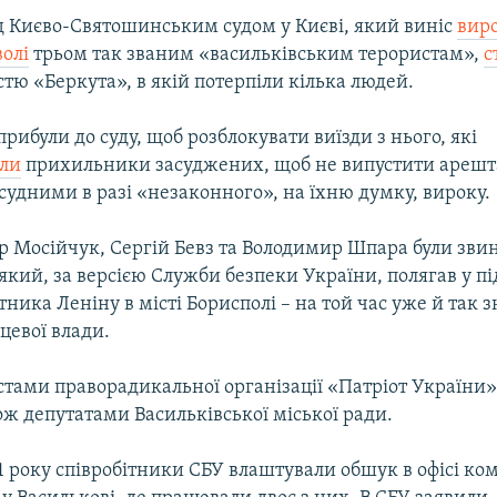
д Києво-Святошинським судом у Києві, який виніс
виро
волі
трьом так званим «васильківським терористам»,
с
стю «Беркута», в якій потерпіли кілька людей.
прибули до суду, щоб розблокувати виїзди з нього, які
али
прихильники засуджених, щоб не випустити арешт
удними в разі «незаконного», на їхню думку, вироку.
р Мосійчук, Сергій Бевз та Володимир Шпара були зви
який, за версією Служби безпеки України, полягав у пі
тника Леніну в місті Борисполі – на той час уже й так з
цевої влади.
стами праворадикальної організації «Патріот України»
ож депутатами Васильківської міської ради.
1 року співробітники СБУ влаштували обшук в офісі ко