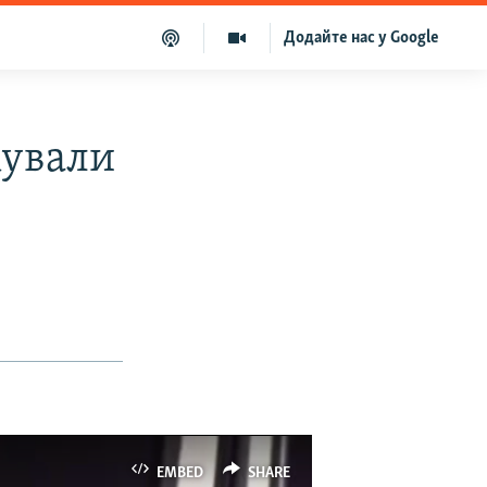
Додайте нас у Google
кували
EMBED
SHARE