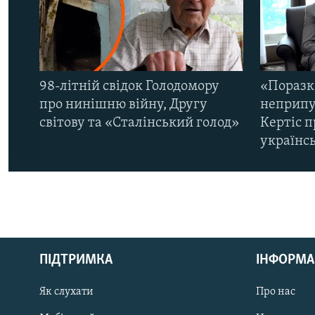
98-літній свідок Голодомору
«Поразк
про нинішню війну, Другу
неприпу
світову та «Сталінський голод»
Кертіс п
українс
КРИМ РЕАЛІЇ
РУС
ПІДТРИМКА
ІНФОРМА
УКР
КТАТ
Як слухати
Про нас