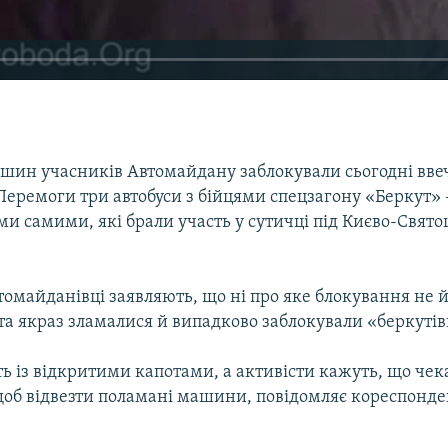
шин учасників Автомайдану заблокували сьогодні ввеч
Перемоги три автобуси з бійцями спецзагону «Беркут» 
ми самими, які брали участь у сутичці під Києво-Свя
омайданівці заявляють, що ні про яке блокування не й
вта якраз зламалися й випадково заблокували «беркутів
ять із відкритими капотами, а активісти кажуть, що че
щоб відвезти поламані машини, повідомляє кореспонде