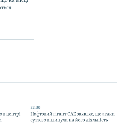
 що на місці
ються
22:30
ю в центрі
Нафтовий гігант ОАЕ заявляє, що атаки
и
суттєво вплинули на його діяльність