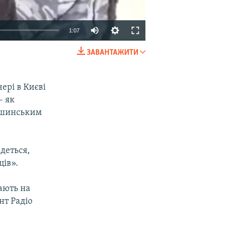
1:07
ЗАВАНТАЖИТИ
EMBED
SHARE
ері в Києві
– як
тошинським
деться,
ців».
кають на
нт Радіо