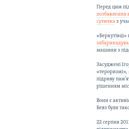
Перед цим пі
позбавлення 
сутичка
з уча
«Беркутівці» 
забарикадув
машини з підс
Засуджені Іго
«тероризмі», 
підриву пам’я
рішенням міс
Вони є активі
Бевз були так
22 серпня 201