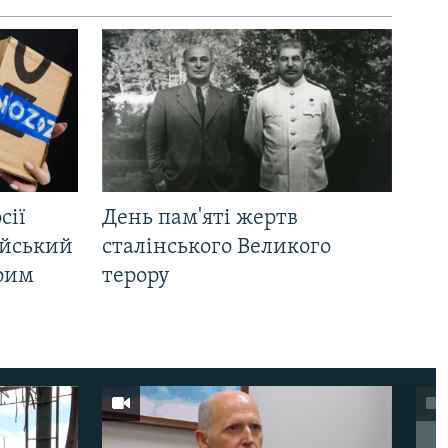
сії
День пам'яті жертв
ійський
сталінського Великого
Крим
терору