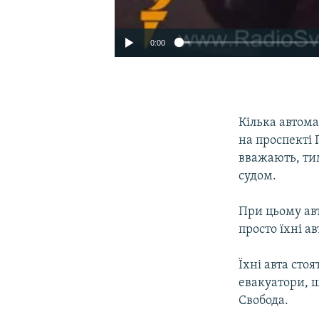
0:00
Кілька автома
на проспекті 
вважають, ти
судом.
При цьому авт
просто їхні а
Їхні авта сто
евакуатори, 
Свобода.