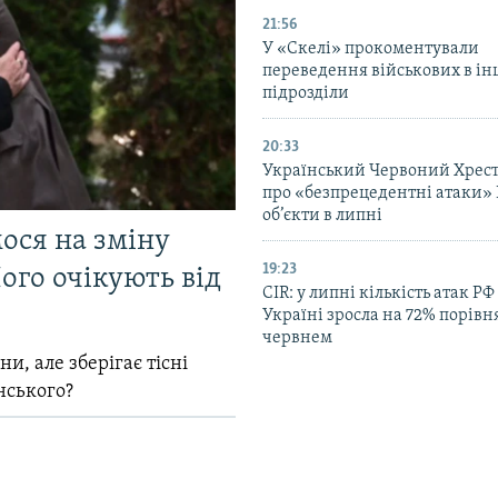
21:56
У «Скелі» прокоментували
переведення військових в ін
підрозділи
20:33
Український Червоний Хрест
про «безпрецедентні атаки» 
об’єкти в липні
мося на зміну
19:23
ого очікують від
CIR: у липні кількість атак РФ
Україні зросла на 72% порівн
червнем
и, але зберігає тісні
нського?