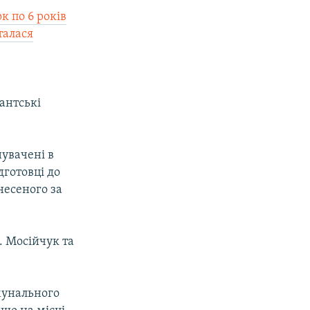
к по 6 років
талася
антські
нувачені в
дготовці до
несеного за
. Мосійчук та
мунального