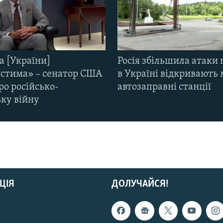
а [України]
Росія збільшила атаки 
стима» – сенатор США
в Україні відкривають 
ро російсько-
автозаправні станції
ьку війну
ЦІЯ
ДОЛУЧАЙСЯ!