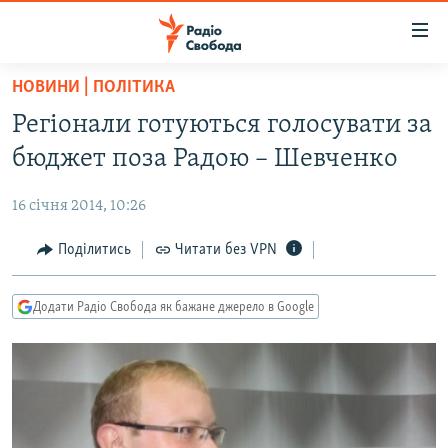
Доступність
посилання
Перейти
НОВИНИ | ПОЛІТИКА
до
РАДІО СВОБОДА – 70 РОКІВ
Регіонали готуються голосувати за
основного
ВСЕ ЗА ДОБУ
матеріалу
бюджет поза Радою – Шевченко
СТАТТІ
Перейти
до
16 січня 2014, 10:26
ВІЙНА
ПОЛІТИКА
основної
РОСІЙСЬКА «ФІЛЬТРАЦІЯ»
Поділитись
Читати без VPN
ЕКОНОМІКА
навігації
Перейти
ДОНБАС.РЕАЛІЇ
СУСПІЛЬСТВО
до
Додати Радіо Свобода як бажане джерело в Google
КРИМ.РЕАЛІЇ
КУЛЬТУРА
пошуку
ТИ ЯК?
СПОРТ
СХЕМИ
УКРАЇНА
КИТАЙ.ВИКЛИКИ
СВІТ