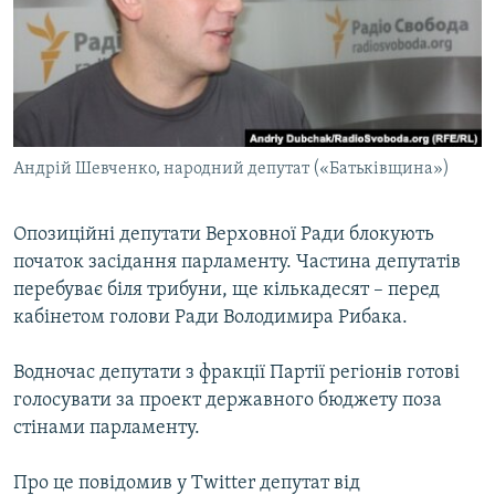
МУЛЬТИМЕДІА
ФОТО
СПЕЦПРОЄКТИ
ПОДКАСТИ
Андрій Шевченко, народний депутат («Батьківщина»)
КРИМ РЕАЛІЇ
РУС
Опозиційні депутати Верховної Ради блокують
початок засідання парламенту. Частина депутатів
УКР
перебуває біля трибуни, ще кількадесят – перед
КТАТ
кабінетом голови Ради Володимира Рибака.
ДОЛУЧАЙСЯ!
Водночас депутати з фракції Партії регіонів готові
голосувати за проект державного бюджету поза
стінами парламенту.
Про це повідомив у Twitter депутат від