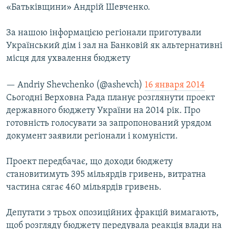
«Батьківщини» Андрій Шевченко.
Усі сайти RFE/RL
За нашою інформацією регіонали приготували
Український дім і зал на Банковій як альтернативні
місця для ухвалення бюджету
— Andriy Shevchenko (@ashevch)
16 января 2014
Сьогодні Верховна Рада планує розглянути проект
державного бюджету України на 2014 рік. Про
готовність голосувати за запропонований урядом
документ заявили регіонали і комуністи.
Проект передбачає, що доходи бюджету
становитимуть 395 мільярдів гривень, витратна
частина сягає 460 мільярдів гривень.
Депутати з трьох опозиційних фракцій вимагають,
щоб розгляду бюджету передувала реакція влади на