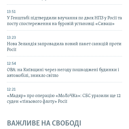
13:51
У Генштабі підтвердили влучання по двох НПЗ у Росії та
посту спостереження на буровій установці «Сиваш»
13:23
Нова Зеландія запровадила новий пакет санкцій проти
Росії
12:54
ОВА: на Київщині через негоду пошкоджені будинки і
автомобілі, зникло світло
12:21
«Мадяр» про операцію «МоЛоЧКа»: СБС уразили ще 12
суден «тіньового флоту» Росії
ВАЖЛИВЕ НА СВОБОДІ