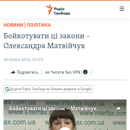
Доступність
посилання
Перейти
НОВИНИ | ПОЛІТИКА
до
РАДІО СВОБОДА – 70 РОКІВ
Бойкотувати ці закони –
основного
ВСЕ ЗА ДОБУ
матеріалу
Олександра Матвійчук
СТАТТІ
Перейти
до
18 січня 2014, 01:03
ВІЙНА
ПОЛІТИКА
основної
РОСІЙСЬКА «ФІЛЬТРАЦІЯ»
Поділитись
Читати без VPN
ЕКОНОМІКА
навігації
Перейти
ДОНБАС.РЕАЛІЇ
СУСПІЛЬСТВО
до
Додати Радіо Свобода як бажане джерело в Google
КРИМ.РЕАЛІЇ
КУЛЬТУРА
пошуку
ТИ ЯК?
СПОРТ
Бойкотувати ці закони ‒ Матвійчук
СХЕМИ
УКРАЇНА
КИТАЙ.ВИКЛИКИ
СВІТ