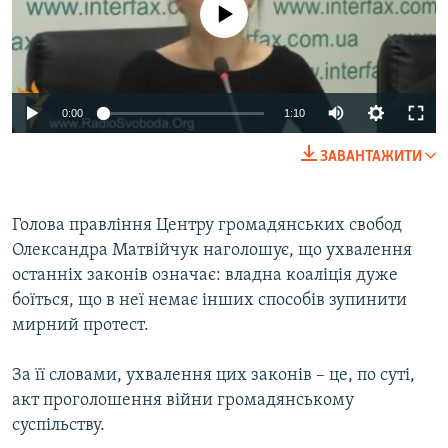
No media source currently available
МУЛЬТИМЕДІА
ФОТО
СПЕЦПРОЄКТИ
0:00
1:10
ПОДКАСТИ
ЗАВАНТАЖИТИ
КРИМ РЕАЛІЇ
РУС
Голова правління Центру громадянських свобод
УКР
Олександра Матвійчук наголошує, що ухвалення
останніх законів означає: владна коаліція дуже
КТАТ
боїться, що в неї немає інших способів зупинити
мирний протест.
ДОЛУЧАЙСЯ!
За її словами, ухвалення цих законів – це, по суті,
акт проголошення війни громадянському
суспільству.