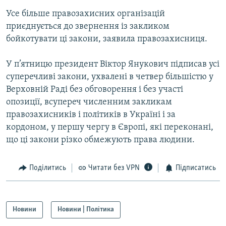
Усі сайти RFE/RL
Усе більше правозахисних організацій
приєднується до звернення із закликом
бойкотувати ці закони, заявила правозахисниця.
У п’ятницю президент Віктор Янукович підписав усі
суперечливі закони, ухвалені в четвер більшістю у
Верховній Раді без обговорення і без участі
опозиції, всупереч численним закликам
правозахисників і політиків в Україні і за
кордоном, у першу чергу в Європі, які переконані,
що ці закони різко обмежують права людини.
Поділитись
Читати без VPN
Підписатись
Новини
Новини | Політика