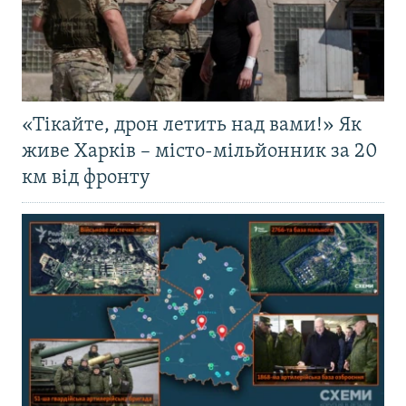
«Тікайте, дрон летить над вами!» Як
живе Харків – місто-мільйонник за 20
км від фронту