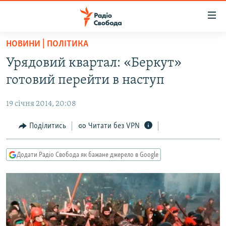
Доступність
посилання
Перейти
НОВИНИ | ПОЛІТИКА
до
РАДІО СВОБОДА – 70 РОКІВ
Урядовий квартал: «Беркут»
основного
ВСЕ ЗА ДОБУ
матеріалу
готовий перейти в наступ
СТАТТІ
Перейти
до
19 січня 2014, 20:08
ВІЙНА
ПОЛІТИКА
основної
РОСІЙСЬКА «ФІЛЬТРАЦІЯ»
Поділитись
Читати без VPN
ЕКОНОМІКА
навігації
Перейти
ДОНБАС.РЕАЛІЇ
СУСПІЛЬСТВО
до
Додати Радіо Свобода як бажане джерело в Google
КРИМ.РЕАЛІЇ
КУЛЬТУРА
пошуку
ТИ ЯК?
СПОРТ
СХЕМИ
УКРАЇНА
ПРИАЗОВ’Я
СВІТ