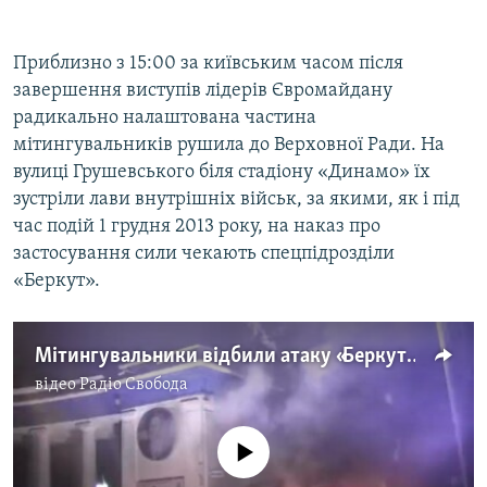
Усі сайти RFE/RL
Приблизно з 15:00 за київським часом після
завершення виступів лідерів Євромайдану
радикально налаштована частина
мітингувальників рушила до Верховної Ради. На
вулиці Грушевського біля стадіону «Динамо» їх
зустріли лави внутрішніх військ, за якими, як і під
час подій 1 грудня 2013 року, на наказ про
застосування сили чекають спецпідрозділи
«Беркут».
Мітингувальники відбили атаку «Беркута»
відео
Радіо Свобода
No media source currently available