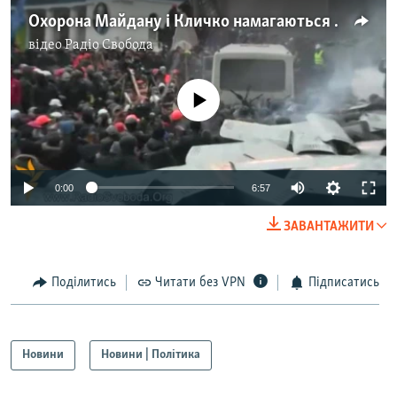
Охорона Майдану і Кличко намагаються зупинити радикально налаштовану молодь
відео
Радіо Свобода
No media source currently available
0:00
6:57
ЗАВАНТАЖИТИ
Поділитись
Читати без VPN
Підписатись
Новини
Новини | Політика