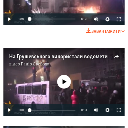
0:00
6:56
ЗАВАНТАЖИТИ
На Грушевського використали водомети
відео
Радіо Свобода
No media source currently available
0:00
0:31