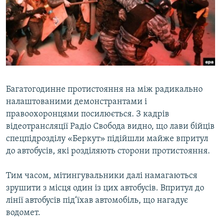
КИТАЙ.ВИКЛИКИ
МУЛЬТИМЕДІА
ФОТО
СПЕЦПРОЄКТИ
ПОДКАСТИ
Багатогодинне протистояння на між радикально
налаштованими демонстрантами і
КРИМ РЕАЛІЇ
правоохоронцями посилюється. З кадрів
РУС
відеотрансляції Радіо Свобода видно, що лави бійців
УКР
спецпідрозділу «Беркут» підійшли майже впритул
до автобусів, які розділяють сторони протистояння.
КТАТ
Тим часом, мітингувальники далі намагаються
ДОЛУЧАЙСЯ!
зрушити з місця один із цих автобусів. Впритул до
лінії автобусів під‘їхав автомобіль, що нагадує
водомет.