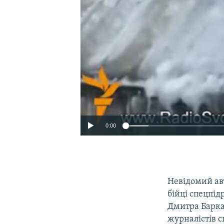
0:00
Невідомий авт
бійці спецпід
Дмитра Баркар
журналістів с