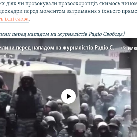
х діях чи провокували правоохоронців якимось чином
ідеокадри перед моментом затримання з їхнього прямо
 їхні слова
.
ини перед нападом на журналістів Радіо Свобода)
Останні хвилини перед нападом на журналістів Радіо Свобода
EMB
Свобода
No media source currently available