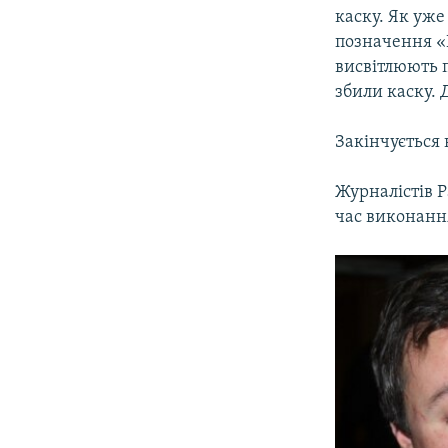
каску. Як уже
позначення «
висвітлюють п
збили каску. 
Закінчується 
Журналістів Р
час виконання