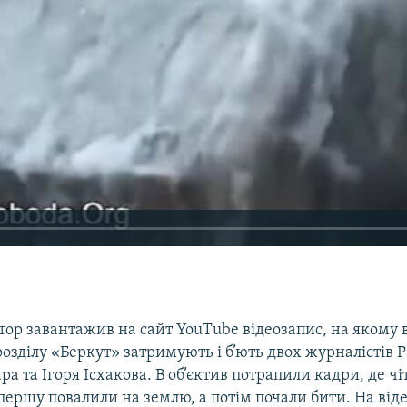
ор завантажив на сайт YouTube відеозапис, на якому 
розділу «Беркут» затримують і б’ють двох журналістів 
а та Ігоря Ісхакова. В об’єктив потрапили кадри, де чі
першу повалили на землю, а потім почали бити. На від