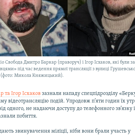
о Свобода Дмитро Баркар (праворуч) і Ігор Ісхаков, які були з
вцями» під час ведення прямої трансляції з вулиці Грушевсько
у (фото: Микола Княжицький).
 та Ігор Ісхаков
зазнали нападу спецпідрозділу «Берку
му відеотрансляцію подій. Упродовж п’яти годин їх у
ід одного, не надаючи доступу до телефонного зв’язку і
азнали побиття.
ають звинувачення міліції, ніби вони брали участь у