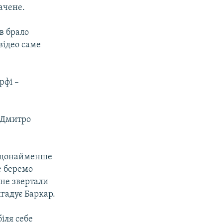
ачене.
ів брало
відео саме
рфі –
т Дмитро
я щонайменше
е беремо
 не звертали
игадує Баркар.
іля себе