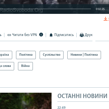
0:02:25
EMBED
ь
Читати без VPN
Підписатись
Друк
країна
Політика
Суспільство
Новини | Політика
а слова
Війна
ОСТАННІ НОВИНИ
22:49