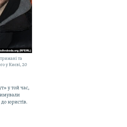
атримані та
го у Києві, 20
т» у той час,
тримували
 до юристів.