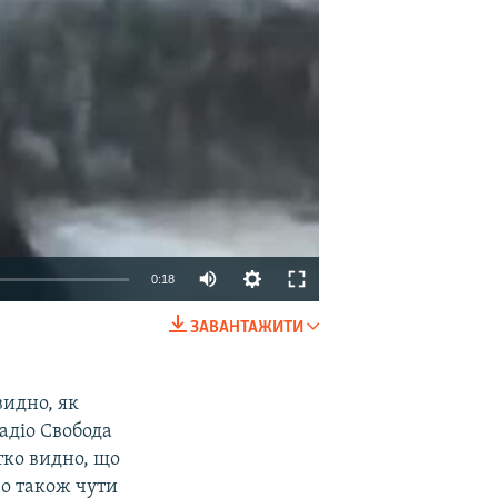
0:18
ЗАВАНТАЖИТИ
EMBED
SHARE
видно, як
Радіо Свобода
тко видно, що
ео також чути