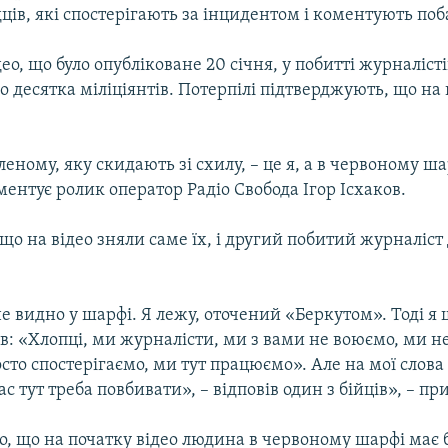
ців, які спостерігають за інцидентом і коментують поб
део, що було опубліковане 20 січня, у побитті журналіст
о десятка міліціянтів. Потерпілі підтверджують, що на 
еному, яку скидають зі схилу, – це я, а в червоному ша
ментує ролик оператор Радіо Свобода Ігор Ісхаков.
що на відео зняли саме їх, і другий побитий журналіс
не видно у шарфі. Я лежу, оточений «Беркутом». Тоді 
в: «Хлопці, ми журналісти, ми з вами не воюємо, ми н
осто спостерігаємо, ми тут працюємо». Але на мої слова
ас тут треба повбивати», – відповів один з бійців», – пр
, що на початку відео людина в червоному шарфі має б