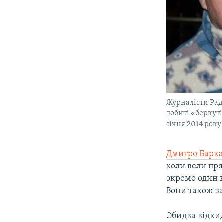
Журналісти Раді
побиті «беркуті
січня 2014 рок
Дмитро Баркар
коли вели пря
окремо один в
Вони також з
Обидва відкид