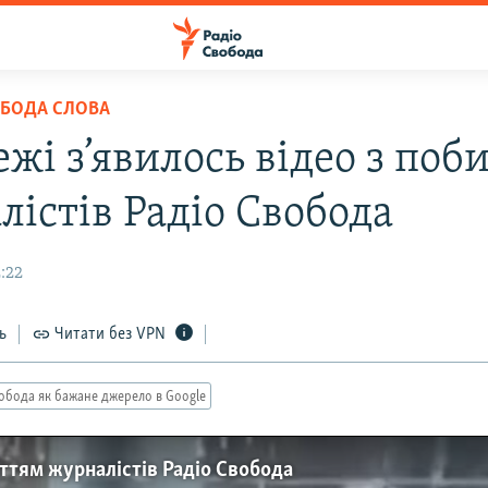
ОБОДА СЛОВА
жі з’явилось відео з поб
лістів Радіо Свобода
2:22
ь
Читати без VPN
обода як бажане джерело в Google
иттям журналістів Радіо Свобода