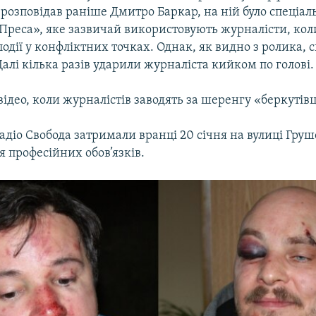
 розповідав раніше Дмитро Баркар, на ній було спеціал
Преса», яке зазвичай використовують журналісти, кол
одії у конфліктних точках. Однак, як видно з ролика,
Далі кілька разів ударили журналіста кийком по голові.
відео, коли журналістів заводять за шеренгу «беркутівц
адіо Свобода затримали вранці 20 січня на вулиці Груш
 професійних обов’язків.