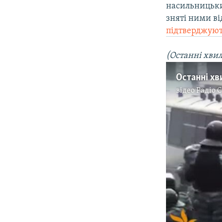
насильницьки
зняті ними в
підтверджують
(Останні хвил
відео
Радіо 