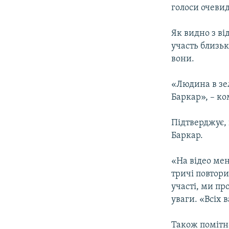
голоси очевид
Як видно з ві
участь близьк
вони.
«Людина в зел
Баркар», – ко
Підтверджує, 
Баркар.
«На відео ме
тричі повтори
участі, ми пр
уваги. «Всіх в
Також помітно