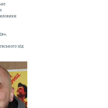
ьне
и
 силовики
ів».
евського під