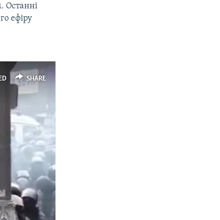
. Останні
го ефіру
ED
SHARE