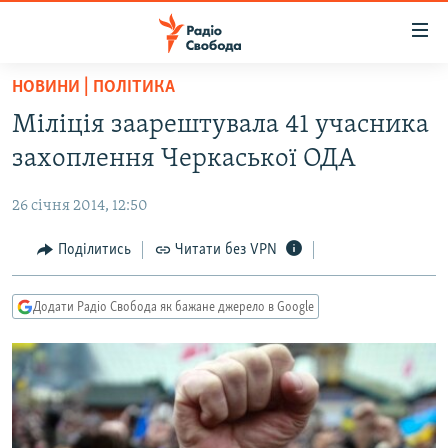
Доступність
посилання
Перейти
НОВИНИ | ПОЛІТИКА
до
РАДІО СВОБОДА – 70 РОКІВ
Міліція заарештувала 41 учасника
основного
ВСЕ ЗА ДОБУ
матеріалу
захоплення Черкаської ОДА
СТАТТІ
Перейти
до
26 січня 2014, 12:50
ВІЙНА
ПОЛІТИКА
основної
РОСІЙСЬКА «ФІЛЬТРАЦІЯ»
Поділитись
Читати без VPN
ЕКОНОМІКА
навігації
Перейти
ДОНБАС.РЕАЛІЇ
СУСПІЛЬСТВО
до
Додати Радіо Свобода як бажане джерело в Google
КРИМ.РЕАЛІЇ
КУЛЬТУРА
пошуку
ТИ ЯК?
СПОРТ
СХЕМИ
УКРАЇНА
ПРИАЗОВ’Я
СВІТ