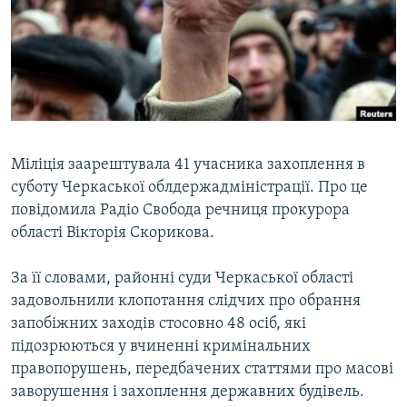
КИТАЙ.ВИКЛИКИ
МУЛЬТИМЕДІА
ФОТО
СПЕЦПРОЄКТИ
ПОДКАСТИ
Міліція заарештувала 41 учасника захоплення в
суботу Черкаської облдержадміністрації. Про це
КРИМ РЕАЛІЇ
повідомила Радіо Свобода речниця прокурора
РУС
області Вікторія Скорикова.
УКР
За її словами, районні суди Черкаської області
КТАТ
задовольнили клопотання слідчих про обрання
запобіжних заходів стосовно 48 осіб, які
ДОЛУЧАЙСЯ!
підозрюються у вчиненні кримінальних
правопорушень, передбачених статтями про масові
заворушення і захоплення державних будівель.