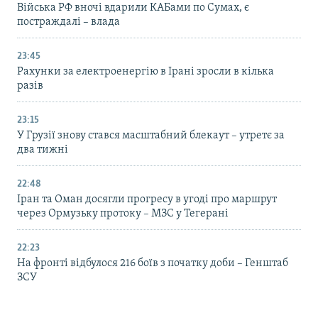
Війська РФ вночі вдарили КАБами по Сумах, є
постраждалі – влада
23:45
Рахунки за електроенергію в Ірані зросли в кілька
разів
23:15
У Грузії знову стався масштабний блекаут – утретє за
два тижні
22:48
Іран та Оман досягли прогресу в угоді про маршрут
через Ормузьку протоку – МЗС у Тегерані
22:23
На фронті відбулося 216 боїв з початку доби – Генштаб
ЗСУ