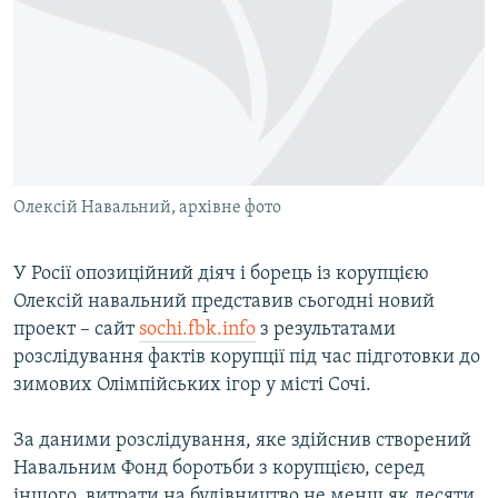
МУЛЬТИМЕДІА
ФОТО
СПЕЦПРОЄКТИ
ПОДКАСТИ
КРИМ РЕАЛІЇ
Олексій Навальний, архівне фото
РУС
УКР
У Росії опозиційний діяч і борець із корупцією
Олексій навальний представив сьогодні новий
КТАТ
проект – сайт
sochi.fbk.info
з результатами
розслідування фактів корупції під час підготовки до
ДОЛУЧАЙСЯ!
зимових Олімпійських ігор у місті Сочі.
За даними розслідування, яке здійснив створений
Навальним Фонд боротьби з корупцією, серед
іншого, витрати на будівництво не менш як десяти