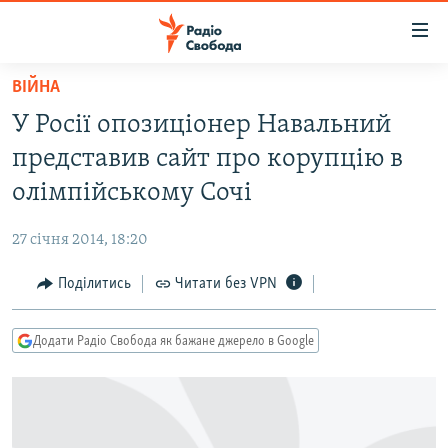
Доступність
посилання
Перейти
ВІЙНА
до
РАДІО СВОБОДА – 70 РОКІВ
У Росії опозиціонер Навальний
основного
ВСЕ ЗА ДОБУ
матеріалу
представив сайт про корупцію в
СТАТТІ
Перейти
олімпійському Сочі
до
ВІЙНА
ПОЛІТИКА
основної
27 січня 2014, 18:20
РОСІЙСЬКА «ФІЛЬТРАЦІЯ»
ЕКОНОМІКА
навігації
Перейти
Поділитись
Читати без VPN
ДОНБАС.РЕАЛІЇ
СУСПІЛЬСТВО
до
КРИМ.РЕАЛІЇ
КУЛЬТУРА
пошуку
Додати Радіо Свобода як бажане джерело в Google
ТИ ЯК?
СПОРТ
СХЕМИ
УКРАЇНА
КИТАЙ.ВИКЛИКИ
СВІТ