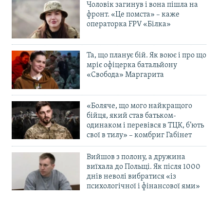
Чоловік загинув і вона пішла на
фронт. «Це помста» – каже
операторка FPV «Білка»
Та, що планує бій. Як воює і про що
мріє офіцерка батальйону
«Свобода» Маргарита
«Боляче, що мого найкращого
бійця, який став батьком-
одинаком і перевівся в ТЦК, б’ють
свої в тилу» – комбриг Габінет
Вийшов з полону, а дружина
виїхала до Польщі. Як після 1000
днів неволі вибратися «із
психологічної і фінансової ями»