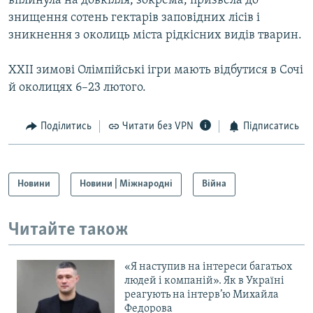
вплинула на довкілля, зокрема, призвела до
знищення сотень гектарів заповідних лісів і
зникнення з околиць міста рідкісних видів тварин.
XXII зимові Олімпійські ігри мають відбутися в Сочі
й околицях 6–23 лютого.
Поділитись
Читати без VPN
Підписатись
Новини
Новини | Міжнародні
Війна
Читайте також
«Я наступив на інтереси багатьох
людей і компаній». Як в Україні
реагують на інтерв’ю Михайла
Федорова