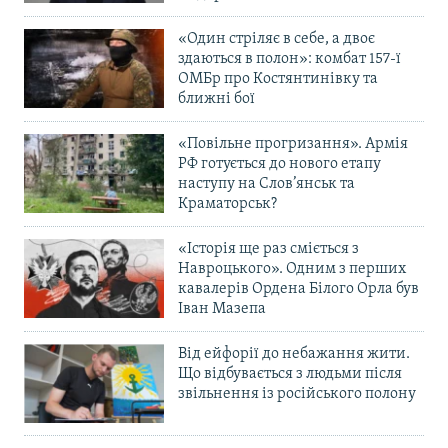
«Один стріляє в себе, а двоє
здаються в полон»: комбат 157-ї
ОМБр про Костянтинівку та
ближні бої
«Повільне прогризання». Армія
РФ готується до нового етапу
наступу на Слов’янськ та
Краматорськ?
«Історія ще раз сміється з
Навроцького». Одним з перших
кавалерів Ордена Білого Орла був
Іван Мазепа
Від ейфорії до небажання жити.
Що відбувається з людьми після
звільнення із російського полону