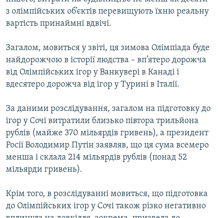
Усі сайти RFE/RL
з олімпійських об’єктів перевищують їхню реальну
вартість принаймні вдвічі.
Загалом, мовиться у звіті, ця зимова Олімпіада буде
найдорожчою в історії людства – вп’ятеро дорожча
від Олімпійських ігор у Ванкувері в Канаді і
вдесятеро дорожча від ігор у Турині в Італії.
За даними розслідування, загалом на підготовку до
ігор у Сочі витратили близько півтора трильйона
рублів (майже 370 мільярдів гривень), а президент
Росії Володимир Путін заявляв, що ця сума всемеро
менша і склала 214 мільярдів рублів (понад 52
мільярди гривень).
Крім того, в розслідуванні мовиться, що підготовка
до Олімпійських ігор у Сочі також різко негативно