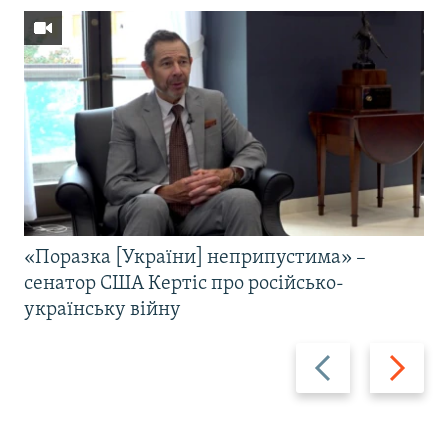
«Поразка [України] неприпустима» –
сенатор США Кертіс про російсько-
українську війну
Назад
Вперед