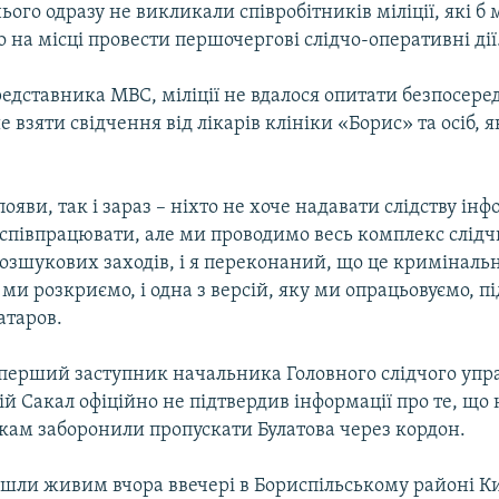
нього одразу не викликали співробітників міліції, які б
 на місці провести першочергові слідчо-оперативні дії
едставника МВС, міліції не вдалося опитати безпосере
е взяти свідчення від лікарів клініки «Борис» та осіб, 
появи, так і зараз – ніхто не хоче надавати слідству ін
 співпрацювати, але ми проводимо весь комплекс слідч
озшукових заходів, і я переконаний, що це криміналь
и розкриємо, і одна з версій, яку ми опрацьовуємо, п
атаров.
, перший заступник начальника Головного слідчого уп
ій Сакал офіційно не підтвердив інформації про те, що
ам заборонили пропускати Булатова через кордон.
йшли живим вчора ввечері в Бориспільському районі 