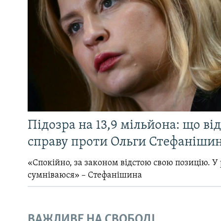
Підозра на 13,9 мільйона: що ві
справу проти Ольги Стефанішин
«Спокійно, за законом відстою свою позицію. У 
сумніваюся» – Стефанішина
ВАЖЛИВЕ НА СВОБОДІ