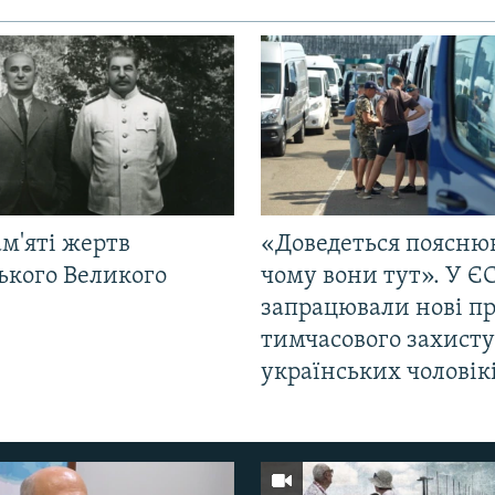
м'яті жертв
«Доведеться поясню
ького Великого
чому вони тут». У Є
запрацювали нові п
тимчасового захисту
українських чоловік