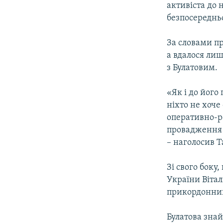
активіста до 
безпосередньо
За словами пр
а вдалося лиш
з Булатовим.
«Як і до його 
ніхто не хоче
оперативно-р
провадження м
– наголосив Т
Зі свого боку
України Вітал
прикордонник
Булатова зна