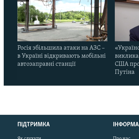
Росія збільшила атаки на АЗС –
«Україн
в Україні відкривають мобільні
виклика
автозаправні станції
США про 
Путіна
КРИМ РЕАЛІЇ
РУС
ПІДТРИМКА
ІНФОРМА
УКР
КТАТ
Як слухати
Про нас