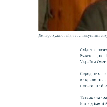
Дмитро Булатов під час спілкування з ж
Слідство розг
Булатова, пов
України Олег 
Серед них – 
викрадення з 
негативний р
Татаров також
Він від імені