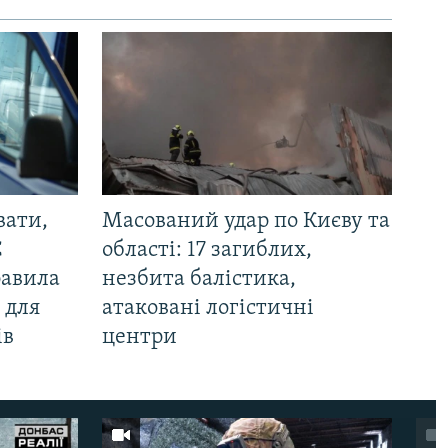
вати,
Масований удар по Києву та
С
області: 17 загиблих,
равила
незбита балістика,
 для
атаковані логістичні
ів
центри