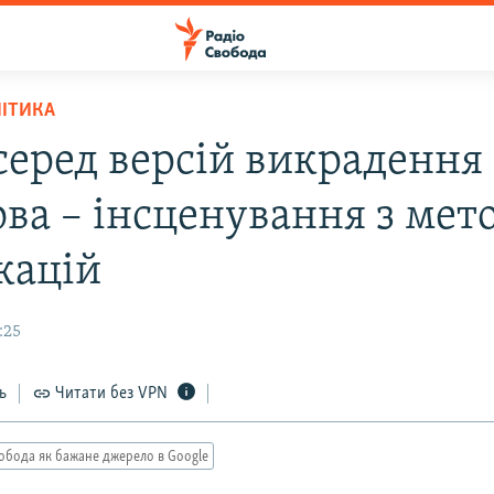
ЛІТИКА
серед версій викрадення
ова – інсценування з мет
кацій
:25
ь
Читати без VPN
обода як бажане джерело в Google