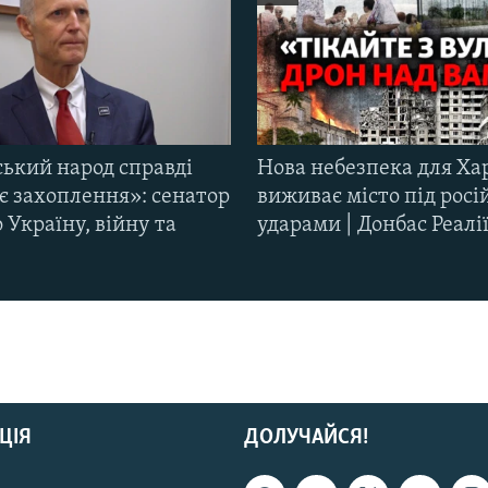
ський народ справді
Нова небезпека для Ха
є захоплення»: сенатор
виживає місто під рос
Україну, війну та
ударами | Донбас Реалі
ЦІЯ
ДОЛУЧАЙСЯ!