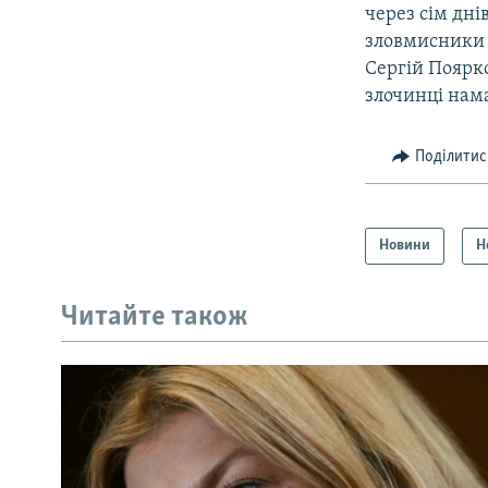
через сім дні
зловмисники 
Сергій Поярко
злочинці нама
Поділитис
Новини
Н
Читайте також