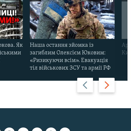
ркова. Як
Наша остання зйомка із
Арм
ійськими
загиблим Олексієм Юковим:
Киї
ї
«Ризикуючи всім». Евакуація
тіл військових ЗСУ та армії РФ
Назад
Вперед