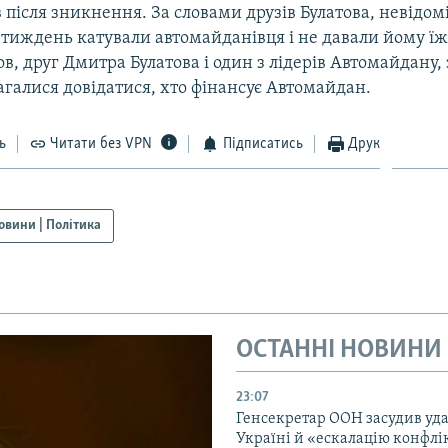
в після зникнення. За словами друзів Булатова, невідом
тиждень катували автомайданівця і не давали йому їж
в, друг Дмитра Булатова і один з лідерів Автомайдану,
галися довідатися, хто фінансує Автомайдан.
ь
Читати без VPN
Підписатись
Друк
овини | Політика
ОСТАННІ НОВИНИ
23:07
Генсекретар ООН засудив уда
Україні й «ескалацію конфлік