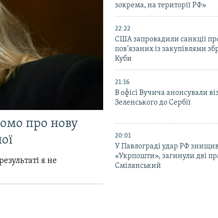
зокрема, на території РФ»
22:22
США запровадили санкції про
пов’язаних із закупівлями зб
Куби
21:16
В офісі Вучича анонсували ві
Зеленського до Сербії
домо про нову
20:01
ої
У Павлограді удар РФ знищив
«Укрпошти», загинули дві пр
результаті я не
Смілянський