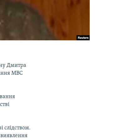
ану Дмитра
ління МВС
ування
стві
і слідством.
я виявлення