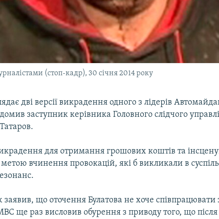
урналістами (стоп-кадр), 30 січня 2014 року
лядає дві версії викрадення одного з лідерів Автомайд
ідомив заступник керівника Головного слідчого управ
Татаров.
викрадення для отримання грошових коштів та інсцен
метою вчинення провокацій, які б викликали в суспіль
езонанс.
 заявив, що оточення Булатова не хоче співпрацювати з
 МВС ще раз висловив обурення з приводу того, що післ