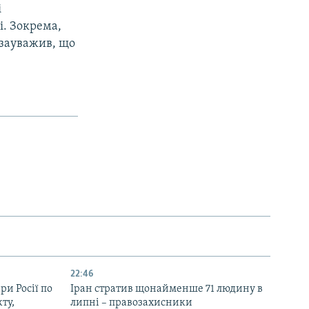
і
і. Зокрема,
 зауважив, що
22:46
ри Росії по
Іран стратив щонайменше 71 людину в
ту,
липні – правозахисники