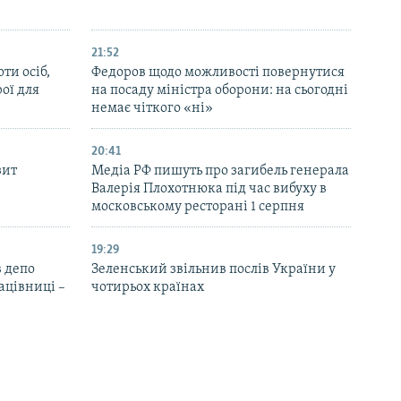
21:52
ти осіб,
Федоров щодо можливості повернутися
рої для
на посаду міністра оборони: на сьогодні
немає чіткого «ні»
20:41
зит
Медіа РФ пишуть про загибель генерала
Валерія Плохотнюка під час вибуху в
московському ресторані 1 серпня
19:29
 депо
Зеленський звільнив послів України у
ацівниці –
чотирьох країнах