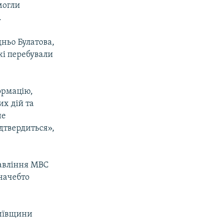
 могли
.
дньо Булатова,
які перебували
формацію,
их дій та
не
ідтвердиться»,
равління МВС
 начебто
Київщини