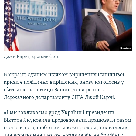
КИТАЙ.ВИКЛИКИ
МУЛЬТИМЕДІА
ФОТО
СПЕЦПРОЄКТИ
ПОДКАСТИ
Джей Карні, архівне фото
КРИМ РЕАЛІЇ
РУС
В Україні єдиним шляхом вирішення нинішньої
кризи є політичне вирішення, знову наголосив у
УКР
п’ятницю на позиції Вашингтона речник
КТАТ
Державного департаменту США Джей Карні.
ДОЛУЧАЙСЯ!
«І ми закликаємо уряд України і президента
Віктора Януковича продовжувати працювати разом
із опозицією, щоб знайти компроміси, так важливі
для досягнення цього», – заявив він на брифінгу.