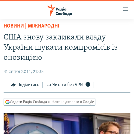
Доступність
посилання
Перейти
НОВИНИ | МІЖНАРОДНІ
до
РАДІО СВОБОДА – 70 РОКІВ
США знову закликали владу
основного
ВСЕ ЗА ДОБУ
матеріалу
України шукати компромісів із
СТАТТІ
Перейти
опозицією
до
ВІЙНА
ПОЛІТИКА
основної
31 січня 2014, 21:05
РОСІЙСЬКА «ФІЛЬТРАЦІЯ»
ЕКОНОМІКА
навігації
Перейти
Поділитись
Читати без VPN
ДОНБАС.РЕАЛІЇ
СУСПІЛЬСТВО
до
КРИМ.РЕАЛІЇ
КУЛЬТУРА
пошуку
Додати Радіо Свобода як бажане джерело в Google
ТИ ЯК?
СПОРТ
СХЕМИ
УКРАЇНА
ПРИАЗОВ’Я
СВІТ