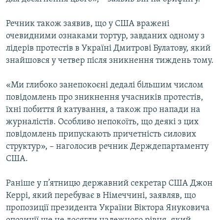
Речник також заявив, що у США вражені
Усі сайти RFE/RL
очевидними ознаками тортур, завданих одному з
лідерів протестів в Україні Дмитрові Булатову, який
знайшовся у четвер після зникнення тиждень тому.
«Ми глибоко занепокоєні дедалі більшим числом
повідомлень про зникнення учасників протестів,
їхні побиття й катування, а також про напади на
журналістів. Особливо непокоїть, що деякі з цих
повідомлень припускають причетність силових
структур», – наголосив речник Держдепартаменту
США.
Раніше у п’ятницю державний секретар США Джон
Керрі, який перебуває в Німеччині, заявляв, що
пропозиції президента України Віктора Януковича