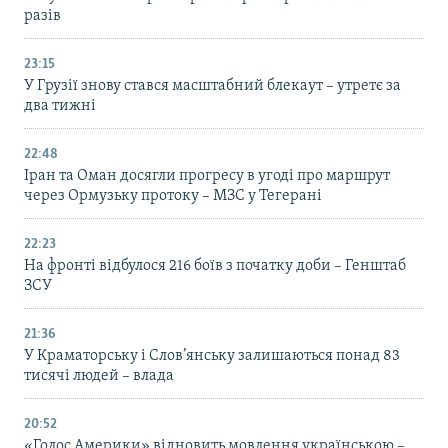
разів
23:15
У Грузії знову стався масштабний блекаут – утретє за
два тижні
22:48
Іран та Оман досягли прогресу в угоді про маршрут
через Ормузьку протоку – МЗС у Тегерані
22:23
На фронті відбулося 216 боїв з початку доби – Генштаб
ЗСУ
21:36
У Краматорську і Слов’янську залишаються понад 83
тисячі людей – влада
20:52
«Голос Америки» відновить мовлення українською –