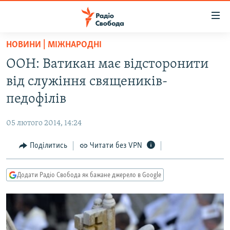
Доступність
посилання
Перейти
НОВИНИ | МІЖНАРОДНІ
до
РАДІО СВОБОДА – 70 РОКІВ
ООН: Ватикан має відсторонити
основного
ВСЕ ЗА ДОБУ
матеріалу
від служіння священиків-
СТАТТІ
Перейти
педофілів
до
ВІЙНА
ПОЛІТИКА
основної
05 лютого 2014, 14:24
РОСІЙСЬКА «ФІЛЬТРАЦІЯ»
ЕКОНОМІКА
навігації
Перейти
Поділитись
Читати без VPN
ДОНБАС.РЕАЛІЇ
СУСПІЛЬСТВО
до
КРИМ.РЕАЛІЇ
КУЛЬТУРА
пошуку
Додати Радіо Свобода як бажане джерело в Google
ТИ ЯК?
СПОРТ
СХЕМИ
УКРАЇНА
КИТАЙ.ВИКЛИКИ
СВІТ