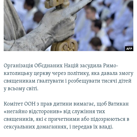
МУЛЬТИМЕДІА
ФОТО
СПЕЦПРОЄКТИ
ПОДКАСТИ
КРИМ РЕАЛІЇ
РУС
Організація Об’єднаних Націй засудила Римо-
католицьку церкву через політику, яка давала змогу
УКР
священикам ґвалтувати і розбещувати тисячі дітей
КТАТ
у всьому світі.
ДОЛУЧАЙСЯ!
Комітет ООН з прав дитини вимагає, щоб Ватикан
«негайно відсторонив» від служіння тих
священиків, які є причетними або підозрюються в
сексуальних домаганнях, і передав їх владі.