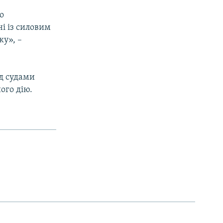
о
ні із силовим
ку», –
д судами
його дію.