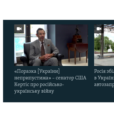
«Поразка [України]
Росія зб
неприпустима» – сенатор США
в Україн
Кертіс про російсько-
автозапр
українську війну