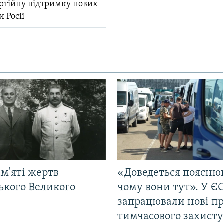
ртійну підтримку нових
и Росії
м'яті жертв
«Доведеться поясню
ького Великого
чому вони тут». У Є
запрацювали нові п
тимчасового захисту