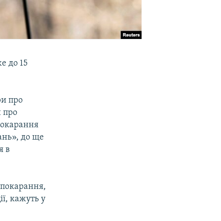
е до 15
ри про
и про
покарання
ань», до ще
я в
 покарання,
ї, кажуть у