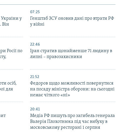
07:25
 України у
Генштаб ЗСУ оновив дані про втрати РФ
. Він
у війні
22:46
ри Росії по
Іран стратив щонайменше 71 людину в
ту,
липні – правозахисники
21:52
ти осіб,
Федоров щодо можливості повернутися
рої для
на посаду міністра оборони: на сьогодні
немає чіткого «ні»
20:41
зит
Медіа РФ пишуть про загибель генерала
Валерія Плохотнюка під час вибуху в
московському ресторані 1 серпня