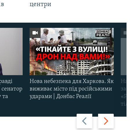
ів
центри
равді
Нова небезпека для Харкова. Як
Наш
 сенатор
виживає місто під російськими
заг
 та
ударами | Донбас Реалії
«Ри
тіл
Назад
Вперед