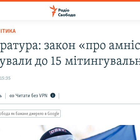
ЛІТИКА
ратура: закон «про амні
сували до 15 мітингуваль
15:35
ь
Читати без VPN
обода як бажане джерело в Google