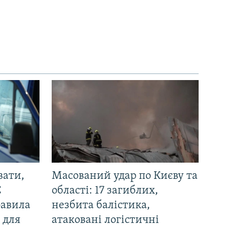
вати,
Масований удар по Києву та
С
області: 17 загиблих,
равила
незбита балістика,
 для
атаковані логістичні