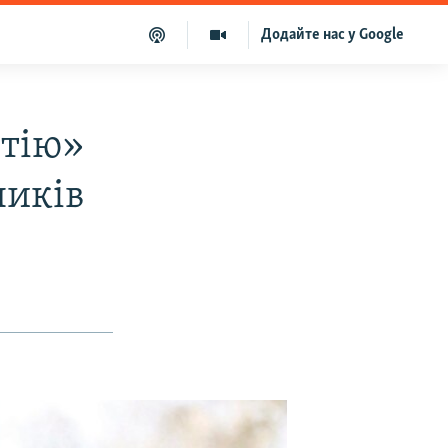
Додайте нас у Google
стію»
ників