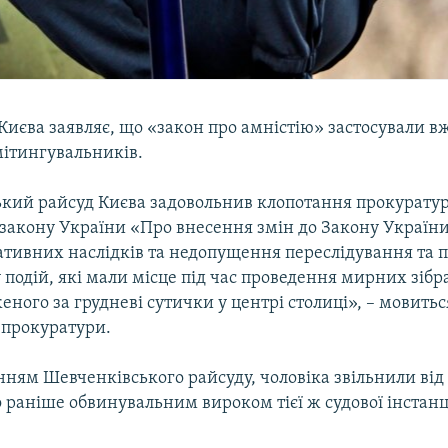
иєва заявляє, що «закон про амністію» застосували вж
ітингувальників.
кий райсуд Києва задовольнив клопотання прокурату
 закону України «Про внесення змін до Закону Україн
ативних наслідків та недопущення переслідування та 
у подій, які мали місце під час проведення мирних зібр
еного за грудневі сутички у центрі столиці», – мовитьс
 прокуратури.
нням Шевченківського райсуду, чоловіка звільнили від
раніше обвинувальним вироком тієї ж судової інстанці