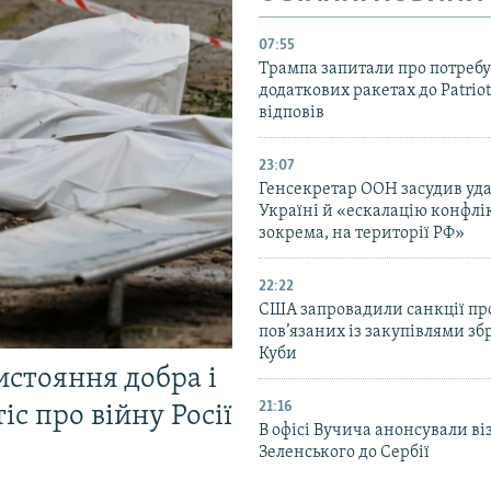
07:55
Трампа запитали про потребу
додаткових ракетах до Patriot
відповів
23:07
Генсекретар ООН засудив уда
Україні й «ескалацію конфлік
зокрема, на території РФ»
22:22
США запровадили санкції про
пов’язаних із закупівлями зб
Куби
истояння добра і
21:16
іс про війну Росії
В офісі Вучича анонсували ві
Зеленського до Сербії