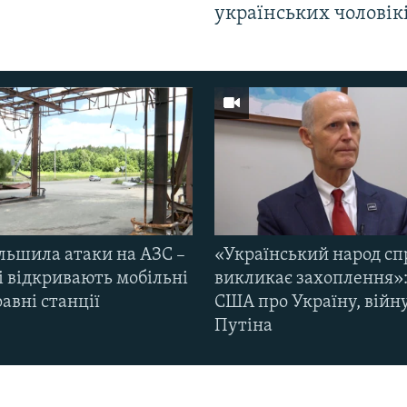
українських чоловік
ільшила атаки на АЗС –
«Український народ сп
і відкривають мобільні
викликає захоплення»:
авні станції
США про Україну, війну
Путіна