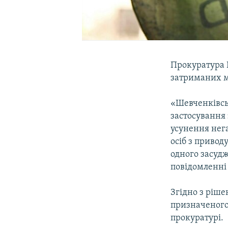
Прокуратура К
затриманих м
«Шевченківсь
застосування
усунення нег
осіб з привод
одного засудж
повідомленні
Згідно з ріше
призначеного 
прокуратурі.