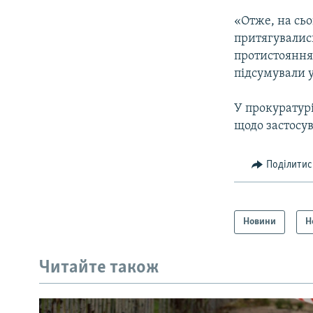
«Отже, на сьо
притягувались
протистоянням
підсумували у
У прокуратур
щодо застосув
Поділитис
Новини
Н
Читайте також