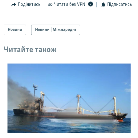
Поділитись
Читати без VPN
Підписатись
Усі сайти RFE/RL
Новини
Новини | Міжнародні
Читайте також