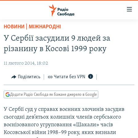
Доступність
посилання
Перейти
НОВИНИ | МІЖНАРОДНІ
до
РАДІО СВОБОДА – 70 РОКІВ
У Сербії засудили 9 людей за
основного
ВСЕ ЗА ДОБУ
матеріалу
різанину в Косові 1999 року
СТАТТІ
Перейти
до
11 лютого 2014, 18:02
ВІЙНА
ПОЛІТИКА
основної
РОСІЙСЬКА «ФІЛЬТРАЦІЯ»
Поділитись
Читати без VPN
ЕКОНОМІКА
навігації
Перейти
ДОНБАС.РЕАЛІЇ
СУСПІЛЬСТВО
до
Додати Радіо Свобода як бажане джерело в Google
КРИМ.РЕАЛІЇ
КУЛЬТУРА
пошуку
У Сербії суд у справах воєнних злочинів засудив
ТИ ЯК?
СПОРТ
сьогодні дев’ятьох колишніх членів сербського
СХЕМИ
УКРАЇНА
воєнізованого угруповання «Шакали» часів
Косовської війни 1998–99 року, яких визнали
КИТАЙ.ВИКЛИКИ
СВІТ