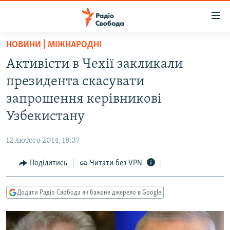
Доступність
посилання
Перейти
НОВИНИ | МІЖНАРОДНІ
до
РАДІО СВОБОДА – 70 РОКІВ
Активісти в Чехії закликали
основного
ВСЕ ЗА ДОБУ
матеріалу
президента скасувати
СТАТТІ
Перейти
запрошення керівникові
до
ВІЙНА
ПОЛІТИКА
Узбекистану
основної
РОСІЙСЬКА «ФІЛЬТРАЦІЯ»
ЕКОНОМІКА
навігації
12 лютого 2014, 18:37
Перейти
ДОНБАС.РЕАЛІЇ
СУСПІЛЬСТВО
до
Поділитись
Читати без VPN
КРИМ.РЕАЛІЇ
КУЛЬТУРА
пошуку
ТИ ЯК?
СПОРТ
Додати Радіо Свобода як бажане джерело в Google
СХЕМИ
УКРАЇНА
КИТАЙ.ВИКЛИКИ
СВІТ