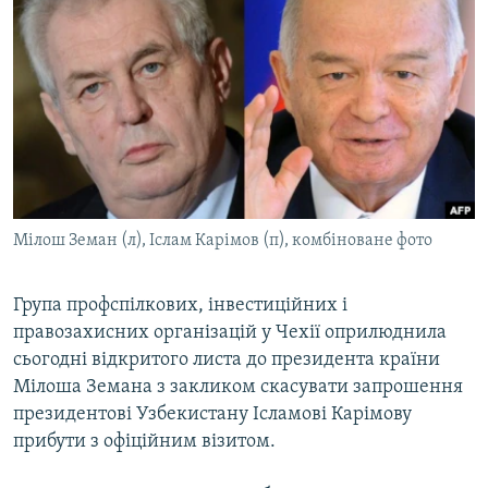
МУЛЬТИМЕДІА
ФОТО
СПЕЦПРОЄКТИ
ПОДКАСТИ
КРИМ РЕАЛІЇ
РУС
Мілош Земан (л), Іслам Карімов (п), комбіноване фото
УКР
КТАТ
Група профспілкових, інвестиційних і
правозахисних організацій у Чехії оприлюднила
сьогодні відкритого листа до президента країни
ДОЛУЧАЙСЯ!
Мілоша Земана з закликом скасувати запрошення
президентові Узбекистану Ісламові Карімову
прибути з офіційним візитом.