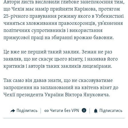
Автори листа висловили глибоке занепокоєння тим,
Усі сайти RFE/RL
що Чехія має намір прийняти Карімова, протягом
25-річного правування режиму якого в Узбекистані
чиняться зловживання правоохоронців, ув’язнення
політичних супротивників і використання
примусової праці на збиранні врожаю бавовни.
Це вже не перший такий заклик. Земан не раз
заявляв, що не скасує цього візиту, і називав його
критиків і авторів таких закликів лицемірами.
Так само він давав знати, що не скасовуватиме
запрошення на запланований на квітень візит до
Чехії президента України Віктора Януковича.
Поділитись
Читати без VPN
Підписатись