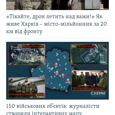
«Тікайте, дрон летить над вами!» Як
живе Харків – місто-мільйонник за 20
км від фронту
150 військових об’єктів: журналісти
створили інтерактивну мапу