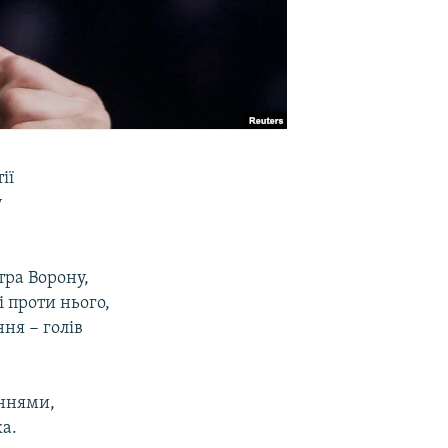
ії
у
тра Ворону,
 проти нього,
ня − голів
еннями,
ка.