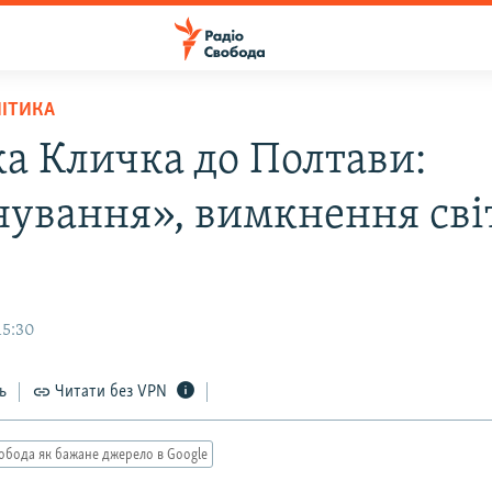
ЛІТИКА
ка Кличка до Полтави:
нування», вимкнення сві
15:30
ь
Читати без VPN
обода як бажане джерело в Google