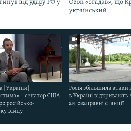
гинув від удару РФ у
Ozon «згадав», що 
і
український
а [України]
Росія збільшила атаки 
стима» – сенатор США
в Україні відкривають 
ро російсько-
автозаправні станції
ьку війну