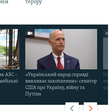
Крим
терору
на АЗС –
«Український народ справді
Нов
мобільні
викликає захоплення»: сенатор
виж
США про Україну, війну та
уда
Путіна
Назад
Вперед