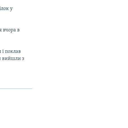
ілок у
я вчора в
 і поклав
й вийшли з