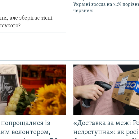
Україні зросла на 72% порівн
червнем
и, але зберігає тісні
нського?
 попрощалися із
«Доставка за межі Ро
ким волонтером,
недоступна»: як рос