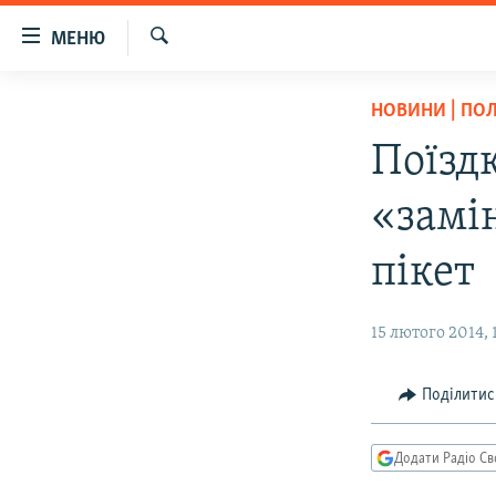
Доступність
МЕНЮ
посилання
Шукати
Перейти
РАДІО СВОБОДА – 70 РОКІВ
НОВИНИ | ПО
до
ВСЕ ЗА ДОБУ
основного
Поїзд
матеріалу
СТАТТІ
Перейти
«замі
ВІЙНА
ПОЛІТИКА
до
основної
РОСІЙСЬКА «ФІЛЬТРАЦІЯ»
ЕКОНОМІКА
пікет
навігації
ДОНБАС.РЕАЛІЇ
СУСПІЛЬСТВО
Перейти
15 лютого 2014, 
до
КРИМ.РЕАЛІЇ
КУЛЬТУРА
пошуку
ТИ ЯК?
СПОРТ
Поділитис
СХЕМИ
УКРАЇНА
КИТАЙ.ВИКЛИКИ
СВІТ
Додати Радіо Св