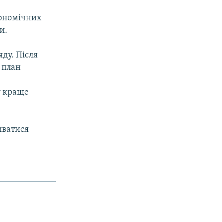
кономічних
и.
ду. Після
и план
у краще
иватися