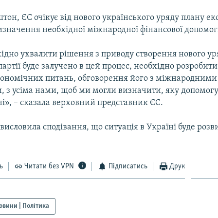
тон, ЄС очікує від нового українського уряду плану е
изначення необхідної міжнародної фінансової допомог
ідно ухвалити рішення з приводу створення нового уря
і партії буде залучено в цей процес, необхідно розробит
ономічних питань, обговорення його з міжнародними
и, з усіма нами, щоб ми могли визначити, яку допомог
і», – сказала верховний представник ЄС.
исловила сподівання, що ситуація в Україні буде розв
ь
Читати без VPN
Підписатись
Друк
овини | Політика