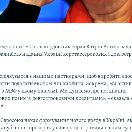
едставник ЄС із закордонних справ Катрін Аштон заяв
жливість надання Україні короткострокових і довгост
спілкуємося з нашими партнерами, щоб виробити спос
гти подолати економічні виклики. Зокрема, ми актив
 з МВФ у цьому напрямі. Ми думаємо про поєднання
ових позик із довгостроковими кредитами», – сказала
ві.
, Євросоюз чекає формування нового уряду в Україні, я
публічно і прозоро» у співпраці з громадянським сусп