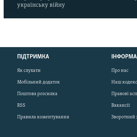
українську війну
КРИМ РЕАЛІЇ
РУС
ПІДТРИМКА
ІНФОРМА
УКР
КТАТ
Як слухати
Про нас
Мобільний додаток
Наш кодек
ДОЛУЧАЙСЯ!
Поштова розсилка
Правові ас
RSS
Вакансії
Правила коментування
Зворотний 
Усі сайти RFE/RL