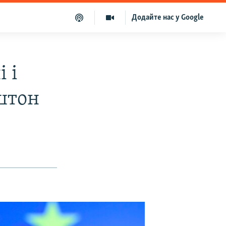
Додайте нас у Google
 і
штон