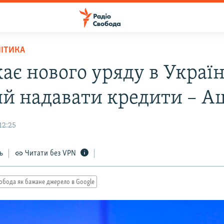
ЛІТИКА
ає нового уряду в Україні
ий надавати кредити – А
12:25
ь
Читати без VPN
обода як бажане джерело в Google