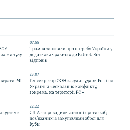
07:55
 ЗСУ
Трампа запитали про потребу України у
в за минулу
додаткових ракетах до Patriot. Він
відповів
23:07
 втрати РФ
Генсекретар ООН засудив удари Росії по
Україні й «ескалацію конфлікту,
зокрема, на території РФ»
22:22
 людину в
США запровадили санкції проти осіб,
пов’язаних із закупівлями зброї для
Куби