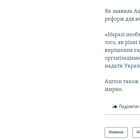
Як заявила Аш
реформ для в
«Наразі необх
того, як різн
вирішення ек
організаціям
надати Україн
Аштон також в
мирно.
Поділитис
Новини
Н