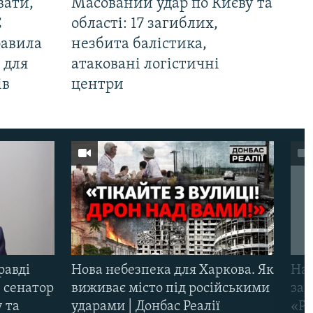
вати,
Масований удар по Києву та
С
області: 17 загиблих,
равила
незбита балістика,
 для
атаковані логістичні
ів
центри
равді
Нова небезпека для Харкова. Як
Наш
 сенатор
виживає місто під російськими
заг
 та
ударами | Донбас Реалії
«Ри