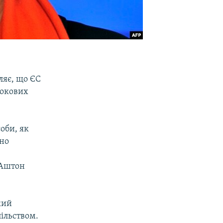
ляє, що ЄС
рокових
оби, як
но
 Аштон
кий
ільством.