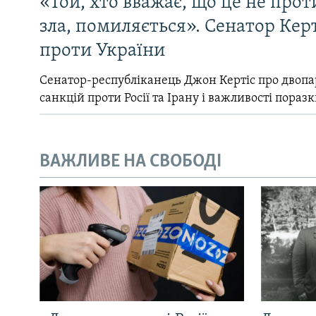
«Той, хто вважає, що це не прот
зла, помиляється». Сенатор Керт
проти України
Сенатор-республіканець Джон Кертіс про двопа
санкцій проти Росії та Ірану і важливості поразк
ВАЖЛИВЕ НА СВОБОДІ