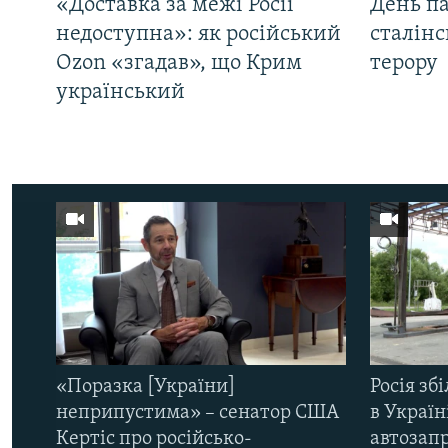
«Доставка за межі Росії
День па
недоступна»: як російський
сталінс
Ozon «згадав», що Крим
терору
український
«Поразка [України]
Росія зб
неприпустима» – сенатор США
в Україн
Кертіс про російсько-
автозапр