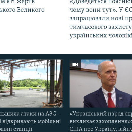
м'яті жертв
«Доведеться поясню
ького Великого
чому вони тут». У Є
запрацювали нові п
тимчасового захисту
українських чоловік
ільшила атаки на АЗС –
«Український народ сп
і відкривають мобільні
викликає захоплення»:
авні станції
США про Україну, війну