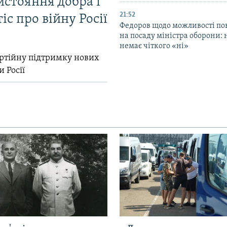
истояння добра і
21:52
іс про війну Росії
Федоров щодо можливості по
на посаду міністра оборони: 
немає чіткого «ні»
ртійну підтримку нових
и Росії