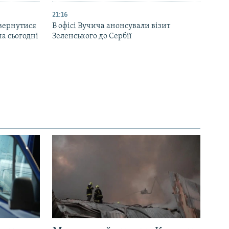
21:16
вернутися
В офісі Вучича анонсували візит
на сьогодні
Зеленського до Сербії