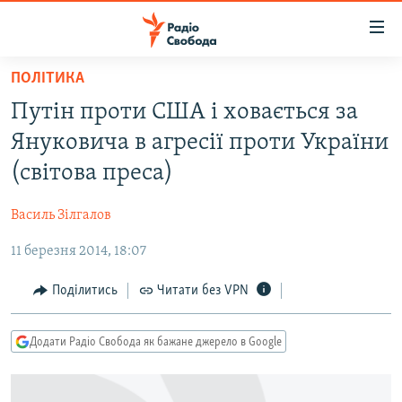
Доступність
посилання
Перейти
ПОЛІТИКА
до
РАДІО СВОБОДА – 70 РОКІВ
Путін проти США і ховається за
основного
ВСЕ ЗА ДОБУ
матеріалу
Януковича в агресії проти України
СТАТТІ
Перейти
(світова преса)
до
ВІЙНА
ПОЛІТИКА
основної
Василь Зілгалов
РОСІЙСЬКА «ФІЛЬТРАЦІЯ»
ЕКОНОМІКА
навігації
Перейти
11 березня 2014, 18:07
ДОНБАС.РЕАЛІЇ
СУСПІЛЬСТВО
до
КРИМ.РЕАЛІЇ
КУЛЬТУРА
Поділитись
Читати без VPN
пошуку
ТИ ЯК?
СПОРТ
Додати Радіо Свобода як бажане джерело в Google
СХЕМИ
УКРАЇНА
КИТАЙ.ВИКЛИКИ
СВІТ