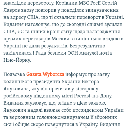
внаслідок перевороту. Керівник МЗС Росії Сергій
Лавров знову повторив у понеділок звинувачення
на адресу США, що ті схвалили переворот в Україні.
Видання наголошує, що до сьогодні спільні зусилля
США, ЄС та інших країн світу щодо налагодження
прямих переговорів Москви з нинішньою владою в
Україні не дали результатів. Безрезультатно
закінчилася і Рада безпеки ООН минулої ночі в
Нью-Йорку.
Польська
Gazeta
Wyborcza
інформує про заяву
колишнього президента України Віктора
Януковича, яку він прочитав у вівторок у
російському південному місті Ростові-на-Дону.
Видання зауважує, що, згідно з цією заявою,
Янукович надалі вважає себе президентом України
та верховним головнокомандувачем її збройних
сил і обіцяє скоро повернутися в Україну. Видання