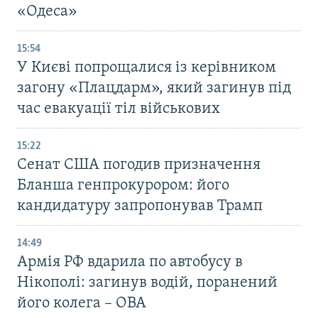
«Одеса»
15:54
У Києві попрощалися із керівником
загону «Плацдарм», який загинув під
час евакуації тіл військових
15:22
Сенат США погодив призначення
Бланша генпрокурором: його
кандидатуру запропонував Трамп
14:49
Армія РФ вдарила по автобусу в
Нікополі: загинув водій, поранений
його колега – ОВА