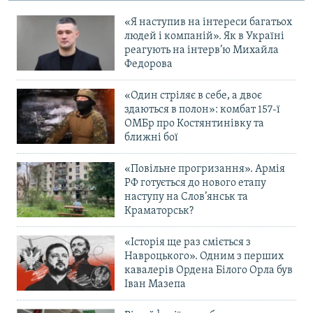
«Я наступив на інтереси багатьох
людей і компаній». Як в Україні
реагують на інтерв’ю Михайла
Федорова
«Один стріляє в себе, а двоє
здаються в полон»: комбат 157-ї
ОМБр про Костянтинівку та
ближні бої
«Повільне прогризання». Армія
РФ готується до нового етапу
наступу на Слов’янськ та
Краматорськ?
«Історія ще раз сміється з
Навроцького». Одним з перших
кавалерів Ордена Білого Орла був
Іван Мазепа