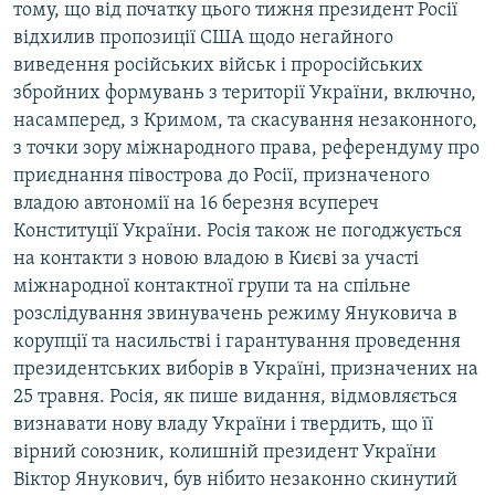
тому, що від початку цього тижня президент Росії
відхилив пропозиції США щодо негайного
виведення російських військ і проросійських
збройних формувань з території України, включно,
насамперед, з Кримом, та скасування незаконного,
з точки зору міжнародного права, референдуму про
приєднання півострова до Росії, призначеного
владою автономії на 16 березня всупереч
Конституції України. Росія також не погоджується
на контакти з новою владою в Києві за участі
міжнародної контактної групи та на спільне
розслідування звинувачень режиму Януковича в
корупції та насильстві і гарантування проведення
президентських виборів в Україні, призначених на
25 травня. Росія, як пише видання, відмовляється
визнавати нову владу України і твердить, що її
вірний союзник, колишній президент України
Віктор Янукович, був нібито незаконно скинутий