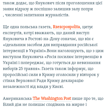
також додає, що Янукович після проголошення цієї
заяви відразу ж поспішно залишив залу попри
, численні запитання журналістів.
Ще одна польська газета,
Rzezcpospolita
, цитує
експертів, котрі вважають, що даний виступ
Януковича в Ростові-на-Дону означає, що він є
«ідеальним засобом для виправдання російської
інтервенції в Україні».Вони наголошують, що з цим
виступом Януковича «Росія посилює інтервенцію в
Україні і попереджає, що готується до невизнання
виборів 25 травня». Газета також інформує, що
проросійські сили в Криму оголосили у вівторок у
стінах Верховної Ради Криму декларацію
незалежності від влади у Києві.
Американська
The
Washington
Post
пише про те, що
Білий дім не полишає сподівань на мирне і