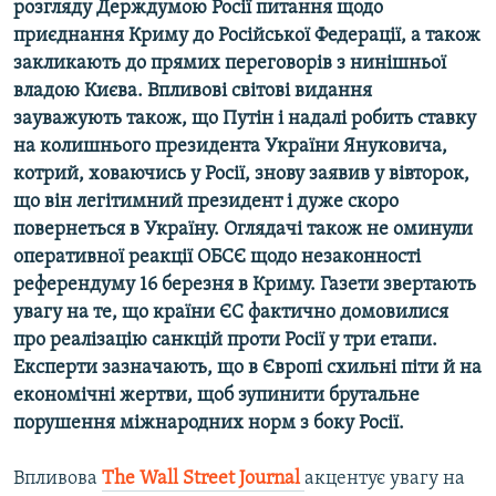
розгляду Держдумою Росії питання щодо
Усі сайти RFE/RL
приєднання Криму до Російської Федерації, а також
закликають до прямих переговорів з нинішньої
владою Києва. Впливові світові видання
зауважують також, що Путін і надалі робить ставку
на колишнього президента України Януковича,
котрий, ховаючись у Росії, знову заявив у вівторок,
що він легітимний президент і дуже скоро
повернеться в Україну. Оглядачі також не оминули
оперативної реакції ОБСЄ щодо незаконності
референдуму 16 березня в Криму. Газети звертають
увагу на те, що країни ЄС фактично домовилися
про реалізацію санкцій проти Росії у три етапи.
Експерти зазначають, що в Європі схильні піти й на
економічні жертви, щоб зупинити брутальне
порушення міжнародних норм з боку Росії.
Впливова
The
Wall
Street
Journal
акцентує увагу на