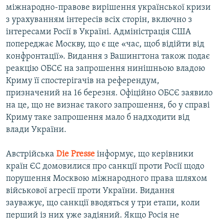
міжнародно-правове вирішення української кризи
з урахуванням інтересів всіх сторін, включно з
інтересами Росії в Україні. Адміністрація США
попереджає Москву, що є ще «час, щоб відійти від
конфронтації». Видання з Вашингтона також подає
реакцію ОБСЄ на запрошення нинішньою владою
Криму її спостерігачів на референдум,
призначений на 16 березня. Офіційно ОБСЄ заявило
на це, що не визнає такого запрошення, бо у справі
Криму таке запрошення мало б надходити від
влади України.
Австрійська
Die
Presse
інформує, що керівники
країн ЄС домовилися про санкції проти Росії щодо
порушення Москвою міжнародного права шляхом
військової агресії проти України. Видання
зауважує, що санкції вводяться у три етапи, коли
перший із них уже задіяний. Якщо Росія не