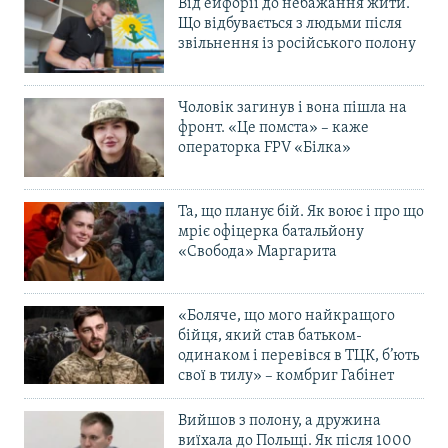
Від ейфорії до небажання жити.
Що відбувається з людьми після
звільнення із російського полону
Чоловік загинув і вона пішла на
фронт. «Це помста» – каже
операторка FPV «Білка»
Та, що планує бій. Як воює і про що
мріє офіцерка батальйону
«Свобода» Маргарита
«Боляче, що мого найкращого
бійця, який став батьком-
одинаком і перевівся в ТЦК, б’ють
свої в тилу» – комбриг Габінет
Вийшов з полону, а дружина
виїхала до Польщі. Як після 1000