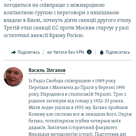
погодиться на співпрацю з міжнародною
контактною групою і переговори з нинішньою
владою в Києві, почнуть діяти санкції другого етапу.
Третій етап санкції ЄС проти Москви стартує у разі
остаточної анексії Криму Росією.
Поділитись
Читати без VPN
Підписатись
Василь Зілгалов
Із Радіо Свобода співпрацюю з 1989 року.
Переїхав з Мюнхена до Праги у березні 1995
року. Народився в сталінській Україні. Троє з
родини загинули від голоду у 1932-33 роках.
Мати ледве уціліла в 1933-му. Батько пройшов
Колиму але система все ж знищила його. Окрім
батька, тоталітаризм згубив чотирьох моїх
дядьків. Закінчив історичний факультет.
Викладав методологію історії. Підготував дві