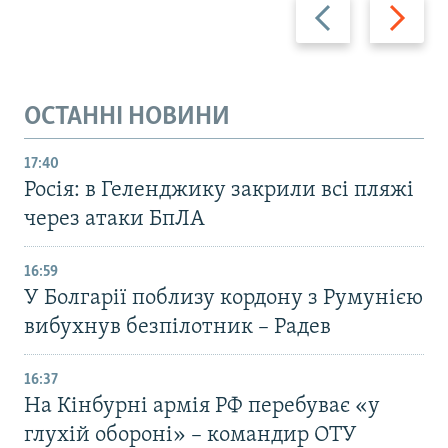
Назад
Вперед
ОСТАННІ НОВИНИ
17:40
Росія: в Геленджику закрили всі пляжі
через атаки БпЛА
16:59
У Болгарії поблизу кордону з Румунією
вибухнув безпілотник – Радев
16:37
На Кінбурні армія РФ перебуває «у
глухій обороні» – командир ОТУ