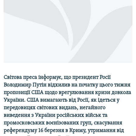
МУЛЬТИМЕДІА
ФОТО
СПЕЦПРОЄКТИ
ПОДКАСТИ
КРИМ РЕАЛІЇ
РУС
УКР
Світова преса інформує, що президент Росії
КТАТ
Володимир Путін відхилив на початку цього тижня
пропозиції США щодо врегулювання кризи довкола
України. США вимагають від Росії, як ідеться у
ДОЛУЧАЙСЯ!
передовицях світових видань, негайного
виведення з України російських військ та
промосковських воєнізованих груп, скасування
референдуму 16 березня в Криму, утримання від