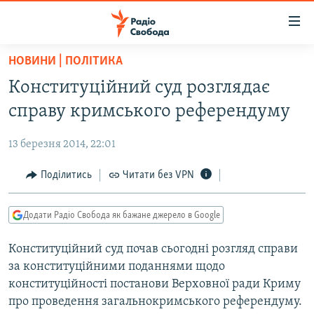
Доступність
посилання
Перейти
НОВИНИ | ПОЛІТИКА
до
РАДІО СВОБОДА – 70 РОКІВ
Конституційний суд розглядає
основного
ВСЕ ЗА ДОБУ
матеріалу
справу кримського референдуму
СТАТТІ
Перейти
до
13 березня 2014, 22:01
ВІЙНА
ПОЛІТИКА
основної
РОСІЙСЬКА «ФІЛЬТРАЦІЯ»
Поділитись
Читати без VPN
ЕКОНОМІКА
навігації
Перейти
ДОНБАС.РЕАЛІЇ
СУСПІЛЬСТВО
до
Додати Радіо Свобода як бажане джерело в Google
КРИМ.РЕАЛІЇ
КУЛЬТУРА
пошуку
Конституційний суд почав сьогодні розгляд справи
ТИ ЯК?
СПОРТ
за конституційними поданнями щодо
СХЕМИ
УКРАЇНА
конституційності постанови Верховної ради Криму
про проведення загальнокримського референдуму.
КИТАЙ.ВИКЛИКИ
СВІТ