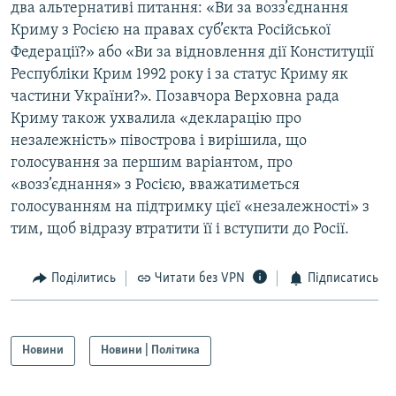
два альтернативі питання: «Ви за возз’єднання
Усі сайти RFE/RL
Криму з Росією на правах суб’єкта Російської
Федерації?» або «Ви за відновлення дії Конституції
Республіки Крим 1992 року і за статус Криму як
частини України?». Позавчора Верховна рада
Криму також ухвалила «декларацію про
незалежність» півострова і вирішила, що
голосування за першим варіантом, про
«возз’єднання» з Росією, вважатиметься
голосуванням на підтримку цієї «незалежності» з
тим, щоб відразу втратити її і вступити до Росії.
Поділитись
Читати без VPN
Підписатись
Новини
Новини | Політика