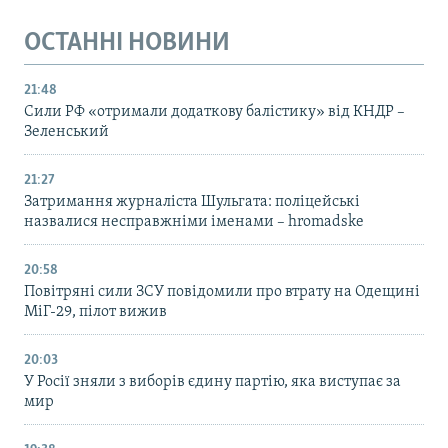
ОСТАННІ НОВИНИ
21:48
Сили РФ «отримали додаткову балістику» від КНДР –
Зеленський
21:27
Затримання журналіста Шульгата: поліцейські
назвалися несправжніми іменами – hromadske
20:58
Повітряні сили ЗСУ повідомили про втрату на Одещині
МіГ-29, пілот вижив
20:03
У Росії зняли з виборів єдину партію, яка виступає за
мир