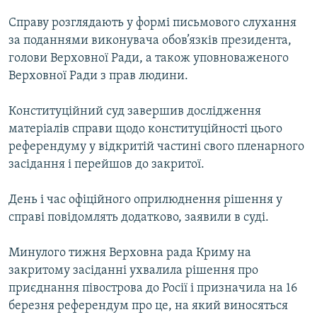
МУЛЬТИМЕДІА
Справу розглядають у формі письмового слухання
ФОТО
за поданнями виконувача обов’язків президента,
голови Верховної Ради, а також уповноваженого
СПЕЦПРОЄКТИ
Верховної Ради з прав людини.
ПОДКАСТИ
Конституційний суд завершив дослідження
КРИМ РЕАЛІЇ
матеріалів справи щодо конституційності цього
РУС
референдуму у відкритій частині свого пленарного
засідання і перейшов до закритої.
УКР
КТАТ
День і час офіційного оприлюднення рішення у
справі повідомлять додатково, заявили в суді.
ДОЛУЧАЙСЯ!
Минулого тижня Верховна рада Криму на
закритому засіданні ухвалила рішення про
приєднання півострова до Росії і призначила на 16
березня референдум про це, на який виносяться