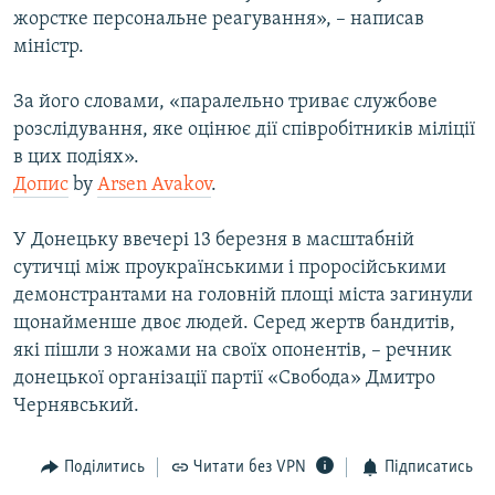
жорстке персональне реагування», – написав
міністр.
Усі сайти RFE/RL
За його словами, «паралельно триває службове
розслідування, яке оцінює дії співробітників міліції
в цих подіях».
Допис
by
Arsen Avakov
.
У Донецьку ввечері 13 березня в масштабній
сутичці між проукраїнськими і проросійськими
демонстрантами на головній площі міста загинули
щонайменше двоє людей. Серед жертв бандитів,
які пішли з ножами на своїх опонентів, – речник
донецької організації партії «Свобода» Дмитро
Чернявський.
Поділитись
Читати без VPN
Підписатись