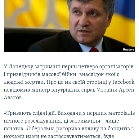
КИТАЙ.ВИКЛИКИ
МУЛЬТИМЕДІА
ФОТО
СПЕЦПРОЄКТИ
ПОДКАСТИ
У Донецьку затримані перші четверо організаторів
КРИМ РЕАЛІЇ
і призвідників масової бійки, внаслідок якої є
РУС
людські жертви. Про це на своїй сторінці у Facebook
УКР
повідомив міністр внутрішніх справ України Арсен
КТАТ
Аваков.
«Тривають слідчі дії. Виходячи з перших матеріалів
ДОЛУЧАЙСЯ!
нічного розслідування, ці затримання – лише
початок. Ліберальна риторика впливу на бандитів з
ножами нами не застосовуватиметься, буде