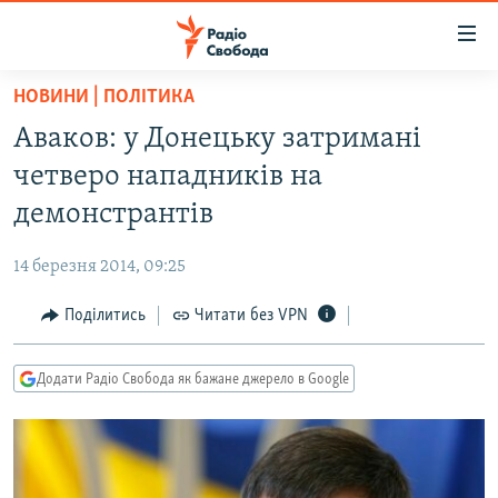
Доступність
посилання
Перейти
НОВИНИ | ПОЛІТИКА
до
РАДІО СВОБОДА – 70 РОКІВ
Аваков: у Донецьку затримані
основного
ВСЕ ЗА ДОБУ
матеріалу
четверо нападників на
СТАТТІ
Перейти
демонстрантів
до
ВІЙНА
ПОЛІТИКА
основної
14 березня 2014, 09:25
РОСІЙСЬКА «ФІЛЬТРАЦІЯ»
ЕКОНОМІКА
навігації
Перейти
Поділитись
Читати без VPN
ДОНБАС.РЕАЛІЇ
СУСПІЛЬСТВО
до
КРИМ.РЕАЛІЇ
КУЛЬТУРА
пошуку
Додати Радіо Свобода як бажане джерело в Google
ТИ ЯК?
СПОРТ
СХЕМИ
УКРАЇНА
ПРИАЗОВ’Я
СВІТ