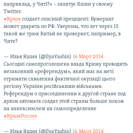
наприклад, у Читі?» – запитує Яшин у своєму
Усі сайти RFE/RL
Twitter.
#Крым
создает опасный прецедент. Бумеранг
может ударить по РФ. Уверены, что лет через 15
такой же трюк Китай не провернет, например, в
Чите?
— Илья Яшин (@IlyaYashin)
16 Март 2014
Сьогодні самопроголошена влада Криму проводить
незаконний «референдум», який має на меті
отримати схвалення фактичної окупації цього
регіону України російськими військами.
Референдум о присоединении к другой стране под
дулом автомата солдат этой страны больше похож
на аннексию,чем на самоопределение
#КрымРоссия
— Илья Яшин (@IlyaYashin)
16 Март 2014