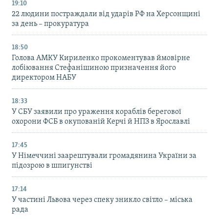
19:10
22 людини постраждали від ударів РФ на Херсонщині
за день – прокуратура
18:50
Голова АМКУ Кириленко прокоментував ймовірне
лобіювання Стефанішиною призначення його
директором НАБУ
18:33
У СБУ заявили про ураження кораблів берегової
охорони ФСБ в окупованій Керчі й НПЗ в Ярославлі
17:45
У Німеччині заарештували громадянина України за
підозрою в шпигунстві
17:14
У частині Львова через спеку зникло світло – міська
рада