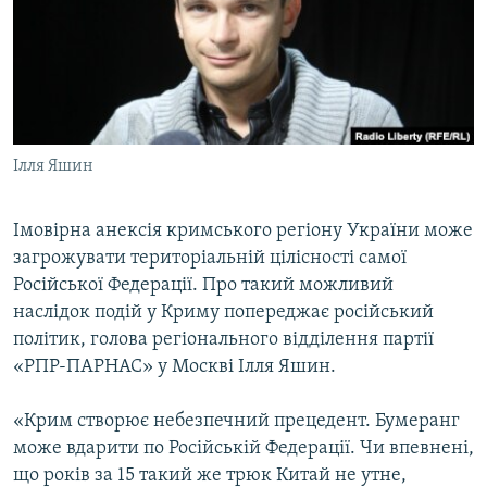
МУЛЬТИМЕДІА
ФОТО
СПЕЦПРОЄКТИ
ПОДКАСТИ
Ілля Яшин
КРИМ РЕАЛІЇ
РУС
Імовірна анексія кримського регіону України може
загрожувати територіальній цілісності самої
УКР
Російської Федерації. Про такий можливий
КТАТ
наслідок подій у Криму попереджає російський
політик, голова регіонального відділення партії
ДОЛУЧАЙСЯ!
«РПР-ПАРНАС» у Москві Ілля Яшин.
«Крим створює небезпечний прецедент. Бумеранг
може вдарити по Російській Федерації. Чи впевнені,
що років за 15 такий же трюк Китай не утне,