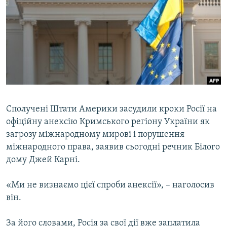
МУЛЬТИМЕДІА
ФОТО
СПЕЦПРОЄКТИ
ПОДКАСТИ
КРИМ РЕАЛІЇ
РУС
Сполучені Штати Америки засудили кроки Росії на
офіційну анексію Кримського регіону України як
УКР
загрозу міжнародному мирові і порушення
КТАТ
міжнародного права, заявив сьогодні речник Білого
дому Джей Карні.
ДОЛУЧАЙСЯ!
«Ми не визнаємо цієї спроби анексії», – наголосив
він.
За його словами, Росія за свої дії вже заплатила