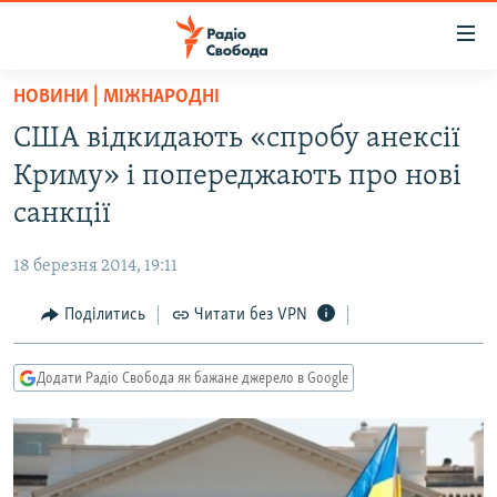
Доступність
посилання
Перейти
НОВИНИ | МІЖНАРОДНІ
до
РАДІО СВОБОДА – 70 РОКІВ
США відкидають «спробу анексії
основного
ВСЕ ЗА ДОБУ
матеріалу
Криму» і попереджають про нові
СТАТТІ
Перейти
санкції
до
ВІЙНА
ПОЛІТИКА
основної
18 березня 2014, 19:11
РОСІЙСЬКА «ФІЛЬТРАЦІЯ»
ЕКОНОМІКА
навігації
Перейти
Поділитись
Читати без VPN
ДОНБАС.РЕАЛІЇ
СУСПІЛЬСТВО
до
КРИМ.РЕАЛІЇ
КУЛЬТУРА
пошуку
Додати Радіо Свобода як бажане джерело в Google
ТИ ЯК?
СПОРТ
СХЕМИ
УКРАЇНА
КИТАЙ.ВИКЛИКИ
СВІТ