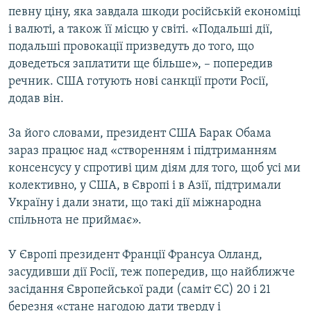
певну ціну, яка завдала шкоди російській економіці
Усі сайти RFE/RL
і валюті, а також її місцю у світі. «Подальші дії,
подальші провокації призведуть до того, що
доведеться заплатити ще більше», – попередив
речник. США готують нові санкції проти Росії,
додав він.
За його словами, президент США Барак Обама
зараз працює над «створенням і підтриманням
консенсусу у спротиві цим діям для того, щоб усі ми
колективно, у США, в Європі і в Азії, підтримали
Україну і дали знати, що такі дії міжнародна
спільнота не приймає».
У Європі президент Франції Франсуа Олланд,
засудивши дії Росії, теж попередив, що найближче
засідання Європейської ради (саміт ЄС) 20 і 21
березня «стане нагодою дати тверду і