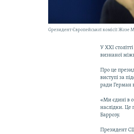
Gрезидент Європейської комісії Жозе 
У ХХІ столітт
визнаної між
Про це презид
виступі за пі
ради Герман 
«Ми єдині в о
наслідки. Це 
Баррозу.
Президент СШ