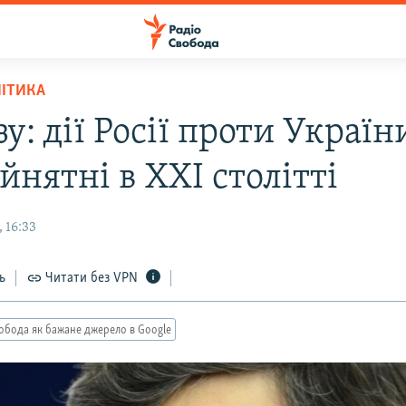
ЛІТИКА
у: дії Росії проти Україн
нятні в ХХІ столітті
 16:33
ь
Читати без VPN
обода як бажане джерело в Google