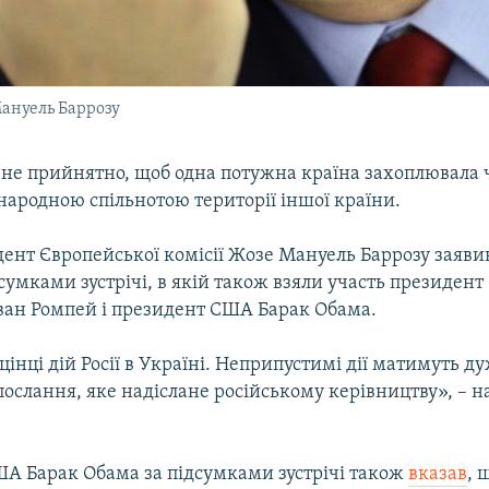
Мануель Баррозу
і не прийнятно, щоб одна потужна країна захоплювала
народною спільнотою території іншої країни.
ент Європейської комісії Жозе Мануель Баррозу заявив
дсумками зустрічі, в якій також взяли участь президен
ван Ромпей і президент США Барак Обама.
цінці дій Росії в Україні. Неприпустимі дії матимуть д
послання, яке надіслане російському керівництву», – н
А Барак Обама за підсумками зустрічі також
вказав
, 