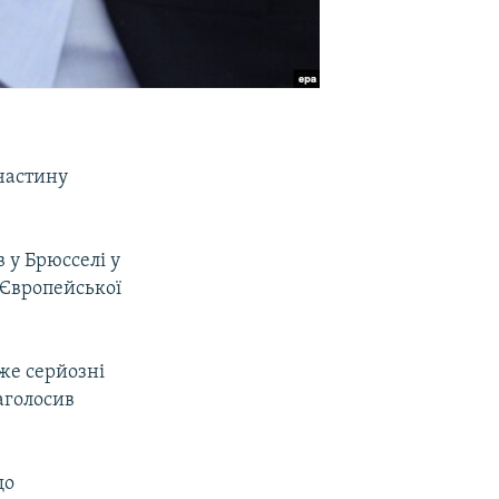
 частину
 у Брюсселі у
т Європейської
уже серйозні
аголосив
що