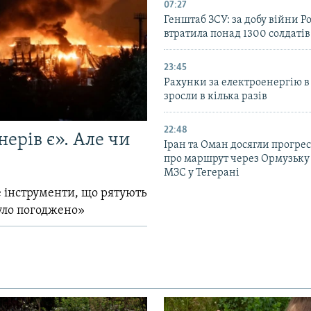
07:27
Генштаб ЗСУ: за добу війни Ро
втратила понад 1300 солдатів
23:45
Рахунки за електроенергію в
зросли в кілька разів
22:48
ерів є». Але чи
Іран та Оман досягли прогресу
про маршрут через Ормузьку 
МЗС у Тегерані
 інструменти, що рятують
уло погоджено»