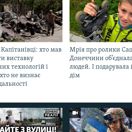
 Капітанівці: хто мав
Мрія про ролики Са
ти виставку
Донеччини об’єднала
их технологій і
людей. І подарувала
хто не визнає
дім
дальності