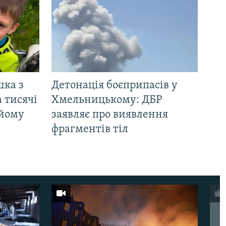
шка з
Детонація боєприпасів у
 тисячі
Хмельницькому: ДБР
 йому
заявляє про виявлення
фрагментів тіл