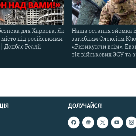
езпека для Харкова. Як
Наша остання зйомка і
 місто під російськими
загиблим Олексієм Юк
| Донбас Реалії
«Ризикуючи всім». Ева
тіл військових ЗСУ та а
ЦІЯ
ДОЛУЧАЙСЯ!
с