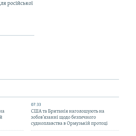
ля російської
07:33
на
США та Британія наголошують на
ей
зобов’язанні щодо безпечного
судноплавства в Ормузькій протоці