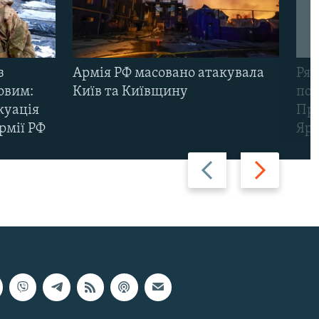
з
Армія РФ масовано атакувала
Рят
овим:
Київ та Київщину
пов
куація
Про
рмії РФ
Яр
Назад
Вперед