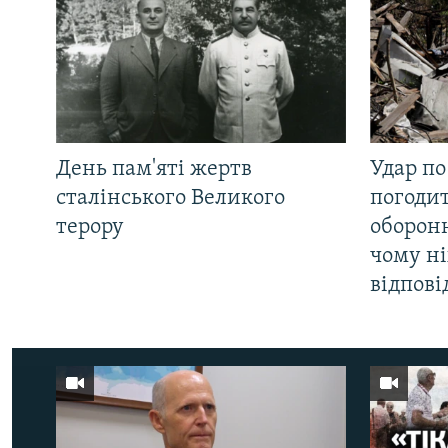
День пам'яті жертв
Удар по
сталінського Великого
погоди
терору
оборонн
чому ні
відпові