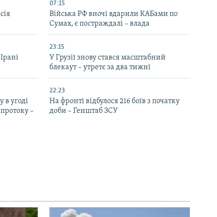
07:15
сія
Війська РФ вночі вдарили КАБами по
Сумах, є постраждалі – влада
23:15
 Ірані
У Грузії знову стався масштабний
блекаут – утретє за два тижні
22:23
 в угоді
На фронті відбулося 216 боїв з початку
протоку –
доби – Генштаб ЗСУ