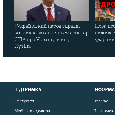
«Український народ справді
Нова неб
викликає захоплення»: сенатор
виживає
США про Україну, війну та
ударами 
Путіна
КРИМ РЕАЛІЇ
РУС
ПІДТРИМКА
ІНФОРМА
УКР
КТАТ
Як слухати
Про нас
Мобільний додаток
Наш кодек
ДОЛУЧАЙСЯ!