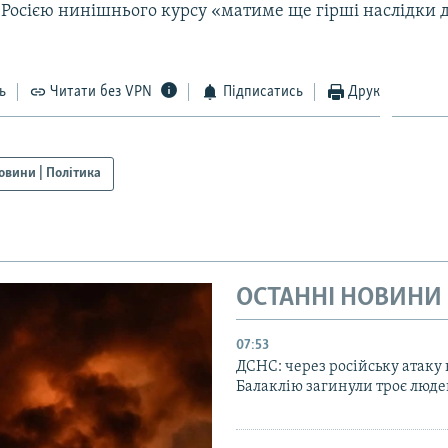
Росією нинішнього курсу «матиме ще гірші наслідки д
ь
Читати без VPN
Підписатись
Друк
овини | Політика
ОСТАННІ НОВИНИ
07:53
ДСНС: через російську атаку 
Балаклію загинули троє люд