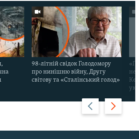
,
98-літній свідок Голодомору
«По
чна
про нинішню війну, Другу
неп
м
світову та «Сталінський голод»
Кер
укр
Назад
Вперед