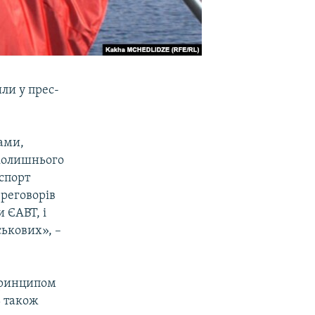
ли у прес-
нами,
 колишнього
спорт
ереговорів
 ЄАВТ, і
ськових», –
принципом
ь також