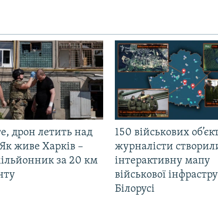
е, дрон летить над
150 військових об’єкт
Як живе Харків –
журналісти створил
мільйонник за 20 км
інтерактивну мапу
нту
військової інфрастр
Білорусі