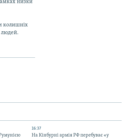
 рамках низки
и колишніх
 людей.
16:37
 Румунією
На Кінбурні армія РФ перебуває «у