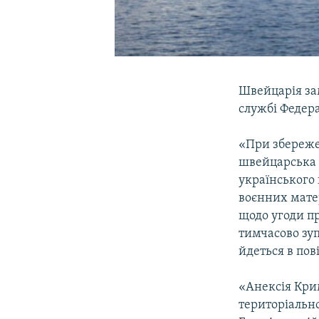
Швейцарія зам
службі Федера
«При збережен
швейцарська 
українського 
воєнних матер
щодо угоди пр
тимчасово зуп
йдеться в по
«Анексія Кри
територіально