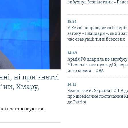
вибухнув безпілотник – Раде
15:54
У Києві попрощалися із кері
загону «Плацдарм», який заг
час евакуації тіл військових
14:49
Армія РФ вдарила по автобусу
Нікополі: загинув водій, по
його колега – ОВА
ні, ні при знятті
14:11
міни, Хмару,
Зеленський: Україна і США 
про щомісячне постачання К
до Patriot
к їх застосовують»: