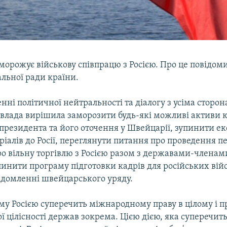
орожує військову співпрацю з Росією. Про це повідоми
льної ради країни.
ні політичної нейтральності та діалогу з усіма сторо
влада вирішила заморозити будь-які можливі активи
президента та його оточення у Швейцарії, зупинити ек
іалів до Росії, переглянути питання про проведення п
о вільну торгівлю з Росією разом з державами-членами
инити програму підготовки кадрів для російських вій
відомленні швейцарського уряду.
му Росією суперечить міжнародному праву в цілому і 
ї цілісності держав зокрема. Цією дією, яка суперечит