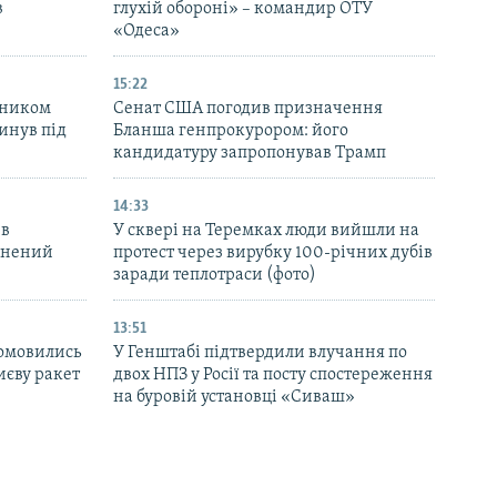
в
глухій обороні» – командир ОТУ
«Одеса»
15:22
вником
Сенат США погодив призначення
инув під
Бланша генпрокурором: його
кандидатуру запропонував Трамп
14:33
 в
У сквері на Теремках люди вийшли на
ранений
протест через вирубку 100-річних дубів
заради теплотраси (фото)
13:51
домовились
У Генштабі підтвердили влучання по
иєву ракет
двох НПЗ у Росії та посту спостереження
на буровій установці «Сиваш»