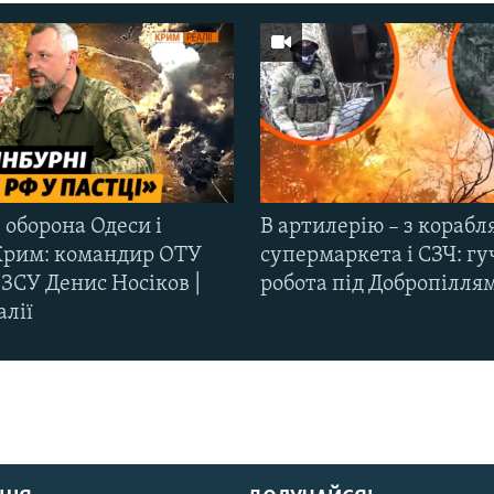
 оборона Одеси і
В артилерію – з корабля
Крим: командир ОТУ
супермаркета і СЗЧ: гу
ЗСУ Денис Носіков |
робота під Добропілля
алії