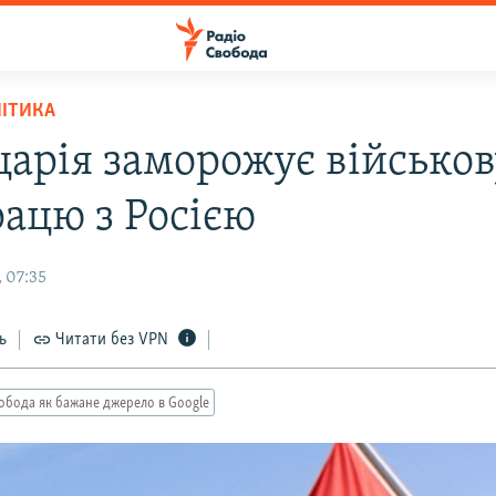
ЛІТИКА
арія заморожує військов
рацю з Росією
 07:35
ь
Читати без VPN
обода як бажане джерело в Google