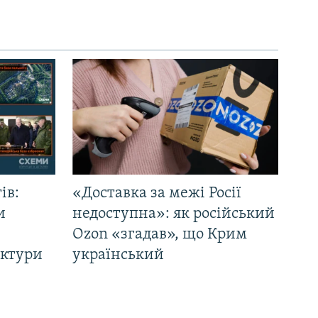
ів:
«Доставка за межі Росії
и
недоступна»: як російський
Ozon «згадав», що Крим
уктури
український