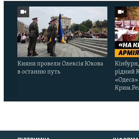
Кияни провели Олексія Юкова
Кінбурн,
в останню путь
рідний 
«Одеса» 
Крим.Ре
КРИМ РЕАЛІЇ
РУС