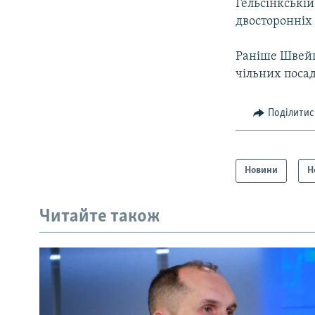
Гельсінкській
двосторонніх 
Раніше Швейц
чільних поса
Поділитис
Новини
Н
Читайте також