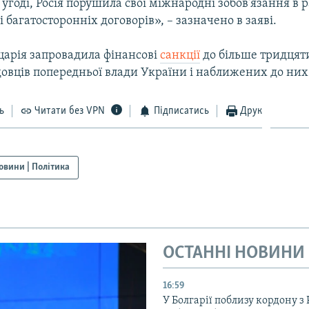
 угоді, Росія порушила свої міжнародні зобов'язання в
і багатосторонніх договорів», – зазначено в заяві.
арія запровадила фінансові
санкції
до більше тридцят
довців попередньої влади України і наближених до них
ь
Читати без VPN
Підписатись
Друк
овини | Політика
ОСТАННІ НОВИНИ
16:59
У Болгарії поблизу кордону з