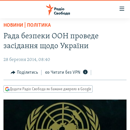
Доступність
посилання
Перейти
НОВИНИ | ПОЛІТИКА
до
РАДІО СВОБОДА – 70 РОКІВ
Рада безпеки ООН проведе
основного
ВСЕ ЗА ДОБУ
матеріалу
засідання щодо України
СТАТТІ
Перейти
до
28 березня 2014, 08:40
ВІЙНА
ПОЛІТИКА
основної
РОСІЙСЬКА «ФІЛЬТРАЦІЯ»
Поділитись
Читати без VPN
ЕКОНОМІКА
навігації
Перейти
ДОНБАС.РЕАЛІЇ
СУСПІЛЬСТВО
до
Додати Радіо Свобода як бажане джерело в Google
КРИМ.РЕАЛІЇ
КУЛЬТУРА
пошуку
ТИ ЯК?
СПОРТ
СХЕМИ
УКРАЇНА
КИТАЙ.ВИКЛИКИ
СВІТ