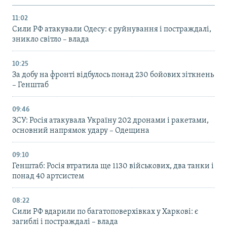
11:02
Сили РФ атакували Одесу: є руйнування і постраждалі,
зникло світло – влада
10:25
За добу на фронті відбулось понад 230 бойових зіткнень
– Генштаб
09:46
ЗСУ: Росія атакувала Україну 202 дронами і ракетами,
основний напрямок удару – Одещина
09:10
Генштаб: Росія втратила ще 1130 військових, два танки і
понад 40 артсистем
08:22
Сили РФ вдарили по багатоповерхівках у Харкові: є
загиблі і постраждалі – влада