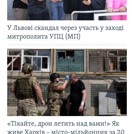
У Львові скандал через участь у заході
митрополита УПЦ (МП)
«Тікайте, дрон летить над вами!» Як
живе Харків – місто-мільйонник за 20