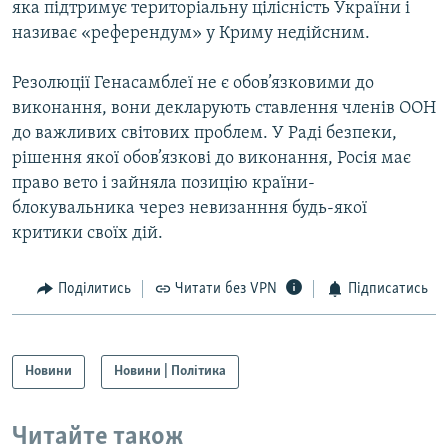
яка підтримує територіальну цілісність України і
Усі сайти RFE/RL
називає «референдум» у Криму недійсним.
Резолюції Генасамблеї не є обов’язковими до
виконання, вони декларують ставлення членів ООН
до важливих світових проблем. У Раді безпеки,
рішення якої обов’язкові до виконання, Росія має
право вето і зайняла позицію країни-
блокувальника через невизанння будь-якої
критики своїх дій.
Поділитись
Читати без VPN
Підписатись
Новини
Новини | Політика
Читайте також