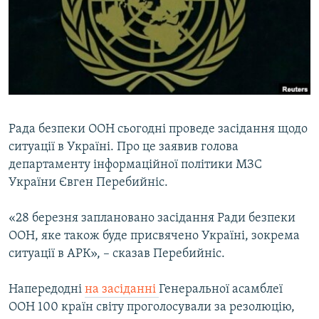
МУЛЬТИМЕДІА
ФОТО
СПЕЦПРОЄКТИ
ПОДКАСТИ
КРИМ РЕАЛІЇ
Рада безпеки ООН сьогодні проведе засідання щодо
РУС
ситуації в Україні. Про це заявив голова
департаменту інформаційної політики МЗС
УКР
України Євген Перебийніс.
КТАТ
«28 березня заплановано засідання Ради безпеки
ООН, яке також буде присвячено Україні, зокрема
ДОЛУЧАЙСЯ!
ситуації в АРК», – сказав Перебийніс.
Напередодні
на засіданні
Генеральної асамблеї
ООН 100 країн світу проголосували за резолюцію,