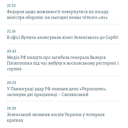
21:52
Федоров щодо можливості повернутися на посаду
міністра оборони: на сьогодні немає чіткого «ні»
21:16
В офісі Вучича анонсували візит Зеленського до Сербії
20:41
Медіа РФ пишуть про загибель генерала Валерія
Плохотнюка під час вибуху в московському ресторані 1
серпня
20:01
У Павлограді удар РФ знищив депо «Укрпошти»,
загинули дві працівниці – Смілянський
19:29
Зеленський звільнив послів України у чотирьох
країнах