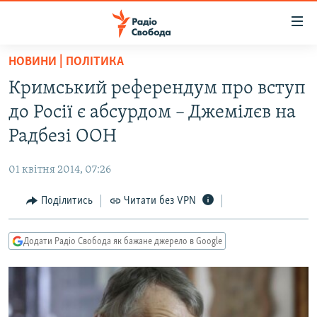
Доступність
посилання
Перейти
НОВИНИ | ПОЛІТИКА
до
РАДІО СВОБОДА – 70 РОКІВ
Кримський референдум про вступ
основного
ВСЕ ЗА ДОБУ
матеріалу
до Росії є абсурдом – Джемілєв на
СТАТТІ
Перейти
Радбезі ООН
до
ВІЙНА
ПОЛІТИКА
основної
01 квітня 2014, 07:26
РОСІЙСЬКА «ФІЛЬТРАЦІЯ»
ЕКОНОМІКА
навігації
Перейти
Поділитись
Читати без VPN
ДОНБАС.РЕАЛІЇ
СУСПІЛЬСТВО
до
КРИМ.РЕАЛІЇ
КУЛЬТУРА
пошуку
Додати Радіо Свобода як бажане джерело в Google
ТИ ЯК?
СПОРТ
СХЕМИ
УКРАЇНА
КИТАЙ.ВИКЛИКИ
СВІТ