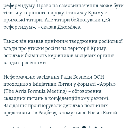
Усі сайти RFE/RL
референдуму. Право на самовизначення може бути
тільки у корінного народу, і таким у Криму є
кримські татари. Але татари бойкотували цей
референдум», – сказав Джемілєв.
Також він назвав цинічним твердження російської
влади про утиски росіян на території Криму,
оскільки більшість керівників місцевих органів
влади є росіянами.
Неформальне засідання Ради Безпеки ООН
проходило з ініціативи Литви у форматі «Арріа»
(The Arria Formula Meeting) – обговорення
складних питань в конфіденційному режимі.
Засідання проігнорували декілька постійних
представників Радбезу, в тому числі Росія і Китай.