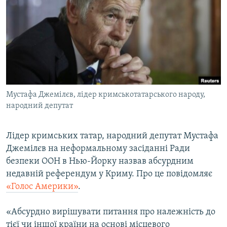
МУЛЬТИМЕДІА
ФОТО
СПЕЦПРОЄКТИ
ПОДКАСТИ
КРИМ РЕАЛІЇ
Мустафа Джемілєв, лідер кримськотатарського народу,
РУС
народний депутат
УКР
Лідер кримських татар, народний депутат Мустафа
КТАТ
Джемілєв на неформальному засіданні Ради
безпеки ООН в Нью-Йорку назвав абсурдним
ДОЛУЧАЙСЯ!
недавній референдум у Криму. Про це повідомляє
«Голос Америки»
.
«Абсурдно вирішувати питання про належність до
тієї чи іншої країни на основі місцевого