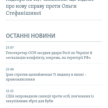
про нову справу проти Ольги
Стефанішиної
ОСТАННІ НОВИНИ
23:07
Генсекретар ООН засудив удари Росії по Україні й
«ескалацію конфлікту, зокрема, на території РФ»
22:46
Іран стратив щонайменше 71 людину в липні –
правозахисники
22:22
США запровадили санкції проти осіб, пов’язаних із
закупівлями зброї для Куби