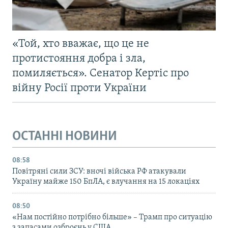
«Той, хто вважає, що це не
протистояння добра і зла,
помиляється». Сенатор Кертіс про
війну Росії проти України
ОСТАННІ НОВИНИ
08:58
Повітряні сили ЗСУ: вночі війська РФ атакували
Україну майже 150 БпЛА, є влучання на 15 локаціях
08:50
«Нам постійно потрібно більше» – Трамп про ситуацію
з запасами озброєнь у США