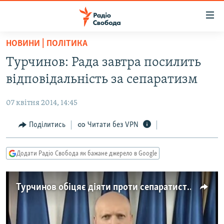
Доступність
посилання
Перейти
НОВИНИ | ПОЛІТИКА
до
РАДІО СВОБОДА – 70 РОКІВ
Турчинов: Рада завтра посилить
основного
ВСЕ ЗА ДОБУ
матеріалу
відповідальність за сепаратизм
СТАТТІ
Перейти
до
07 квітня 2014, 14:45
ВІЙНА
ПОЛІТИКА
основної
РОСІЙСЬКА «ФІЛЬТРАЦІЯ»
Поділитись
Читати без VPN
ЕКОНОМІКА
навігації
Перейти
ДОНБАС.РЕАЛІЇ
СУСПІЛЬСТВО
до
Додати Радіо Свобода як бажане джерело в Google
КРИМ.РЕАЛІЇ
КУЛЬТУРА
пошуку
ТИ ЯК?
СПОРТ
Турчинов обіцяє діяти проти сепаратистів «адекватно і рішуче»
СХЕМИ
УКРАЇНА
КИТАЙ.ВИКЛИКИ
СВІТ