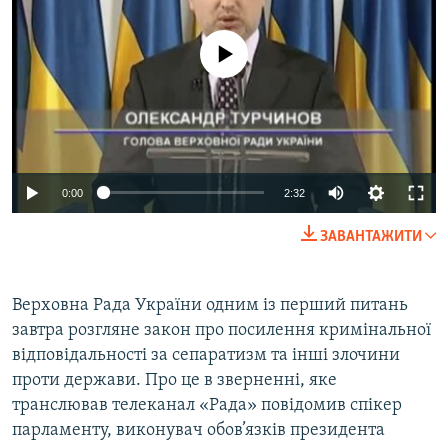
МУЛЬТИМЕДІА
ФОТО
No media source currently available
СПЕЦПРОЄКТИ
ПОДКАСТИ
КРИМ РЕАЛІЇ
0:00
2:32
РУС
ЗАВАНТАЖИТИ
УКР
КТАТ
Верховна Рада України одним із перший питань
завтра розгляне закон про посилення кримінальної
ДОЛУЧАЙСЯ!
відповідальності за сепаратизм та інші злочини
проти держави. Про це в зверненні, яке
транслював телеканал «Рада» повідомив спікер
парламенту, виконувач обов’язків президента