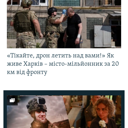
«Тікайте, дрон летить над вами!» Як
живе Харків – місто-мільйонник за 20
км від фронту