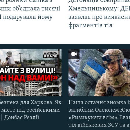
ро ролики Сашка з
Детонація боєприпас
ни об’єднала тисячі
Хмельницькому: ДБ
І подарувала йому
заявляє про виявлен
фрагментів тіл
езпека для Харкова. Як
Наша остання зйомка і
 місто під російськими
загиблим Олексієм Юк
| Донбас Реалії
«Ризикуючи всім». Ева
тіл військових ЗСУ та а