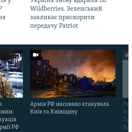
ів у
Україна знову вдарила по
Р
Wildberries. Зеленський
ня
закликає прискорити
передачу Patriot
з
Армія РФ масовано атакувала
Рят
овим:
Київ та Київщину
пов
куація
Про
рмії РФ
Яр