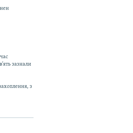
анен
 час
в’ять зазнали
 захоплення, з