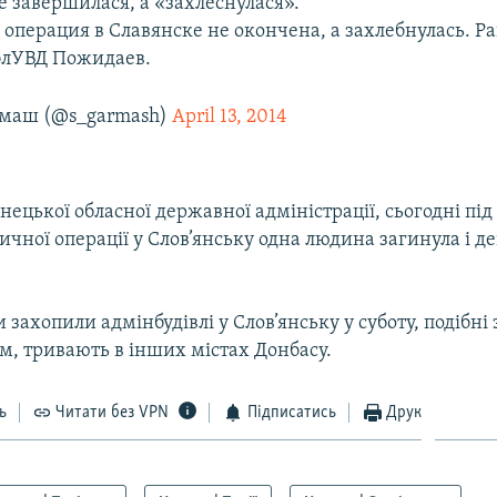
е завершилася, а «захлеснулася».
 операция в Славянске не окончена, а захлебнулась. Р
блУВД Пожидаев.
рмаш (@s_garmash)
April 13, 2014
ецької обласної державної адміністрації, сьогодні під
чної операції у Слов’янську одна людина загинула і де
 захопили адмінбудівлі у Слов’янську у суботу, подібні
м, тривають в інших містах Донбасу.
ь
Читати без VPN
Підписатись
Друк