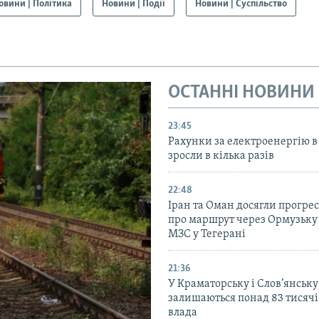
овини | Політика
Новини | Події
Новини | Суспільство
ОСТАННІ НОВИНИ
23:45
Рахунки за електроенергію в
зросли в кілька разів
22:48
Іран та Оман досягли прогресу
про маршрут через Ормузьку 
МЗС у Тегерані
21:36
У Краматорську і Слов’янську
залишаються понад 83 тисячі
влада