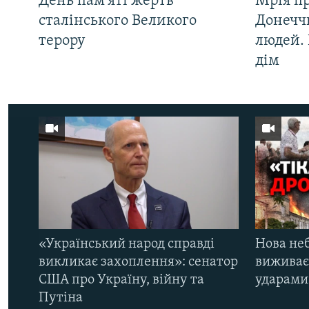
День пам'яті жертв
Мрія п
сталінського Великого
Донеччи
терору
людей. 
дім
«Український народ справді
Нова неб
викликає захоплення»: сенатор
виживає
США про Україну, війну та
ударами 
Путіна