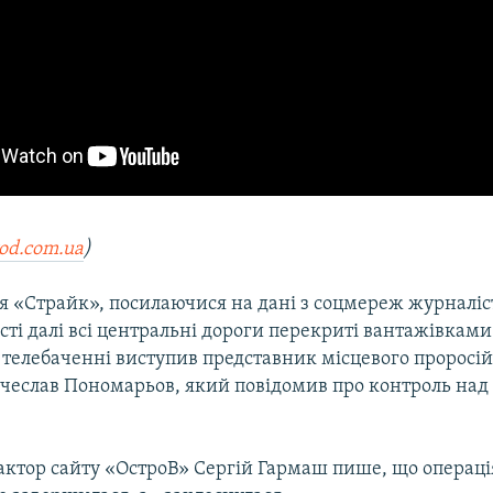
rod.com.ua
)
 «Страйк», посилаючися на дані з соцмереж журналісті
істі далі всі центральні дороги перекриті вантажівками
 телебаченні виступив представник місцевого проросі
ячеслав Пономарьов, який повідомив про контроль над
актор сайту «ОстроВ» Сергій Гармаш пише, що операці