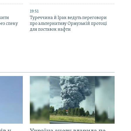
19:51
жити
Туреччина й Ірак ведуть переговори
ез спеку
про альтернативу Ормузькій протоці
для поставок нафти