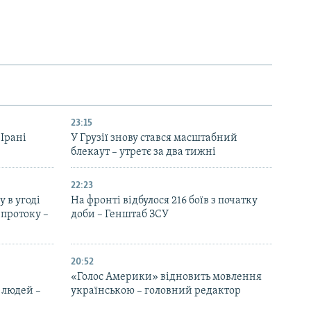
23:15
 Ірані
У Грузії знову стався масштабний
блекаут – утретє за два тижні
22:23
 в угоді
На фронті відбулося 216 боїв з початку
протоку –
доби – Генштаб ЗСУ
20:52
«Голос Америки» відновить мовлення
 людей –
українською – головний редактор