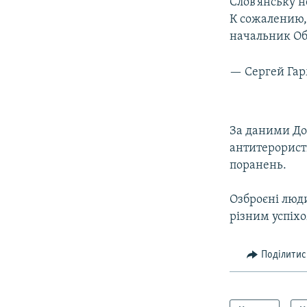
Слов’янську н
К сожалению,
начальник О
— Сергей Га
За даними Дон
антитерористи
поранень.
Озброєні люди
різним успіхо
Поділитис