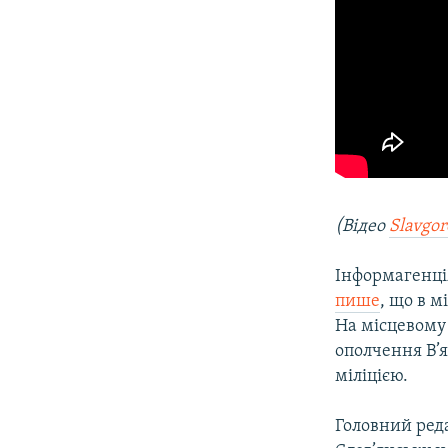
(Відео
Slavgo
Інформагенція
пише
, що в м
На місцевому
ополчення В’
міліцією.
Головний ред