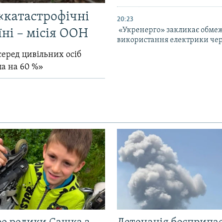
«катастрофічні
20:23
«Укренерго» закликає обме
їні – місія ООН
використання електрики чер
серед цивільних осіб
ла на 60 %»