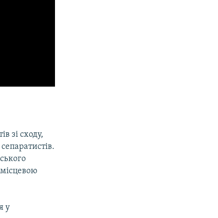
в зі сходу,
 сепаратистів.
йського
 місцевою
я у