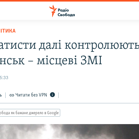
ЛІТИКА
атисти далі контролюют
нськ – місцеві ЗМІ
15:33
ь
Читати без VPN
обода як бажане джерело в Google