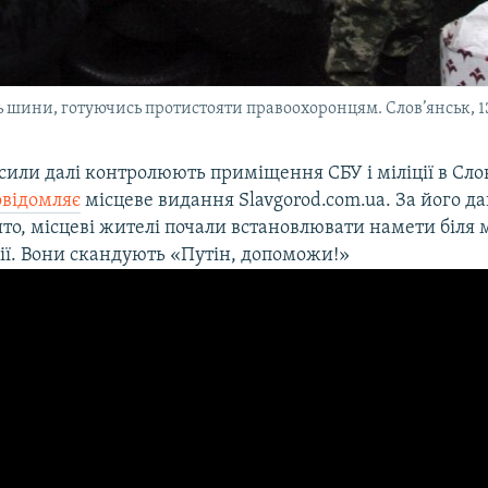
 шини, готуючись протистояти правоохоронцям. Слов’янськ, 13
сили далі контролюють приміщення СБУ і міліції в Сло
овідомляє
місцеве видання Slavgorod.com.ua. За його да
то, місцеві жителі почали встановлювати намети біля 
ції. Вони скандують «Путін, допоможи!»