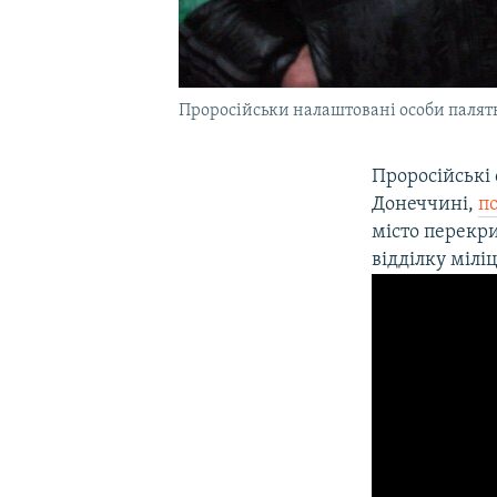
Проросійськи налаштовані особи палять
Проросійські 
Донеччині,
п
місто перекри
відділку мілі