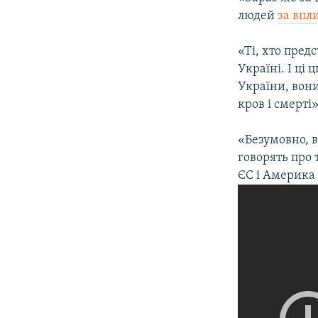
людей
за впл
«Ті, хто пред
Україні. І ці
України, вони
кров і смерті»
«Безумовно, ви
говорять про 
ЄС і Америка 