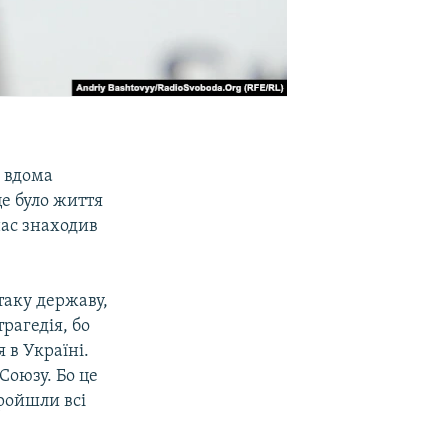
і вдома
це було життя
нас знаходив
 таку державу,
трагедія, бо
я в Україні.
Союзу. Бо це
ройшли всі