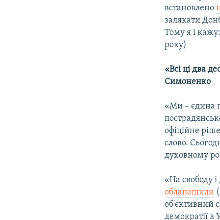
встановлено
залякати Донб
Тому я і кажу
року)
«Всі ці два де
Симоненко
«Ми – єдина 
пострадянсько
офіційне ріш
слово. Сьогод
духовному роз
«На свободу і
облапошили
(
об'єктивний с
демократії в У