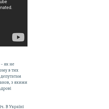
 – як не
ому в тих
а депутатам
танов, з якими
адрові
ч. В Україні