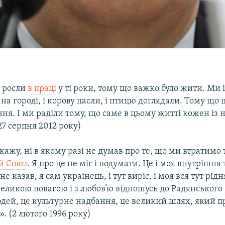
 росли
в праці
у ті роки, тому що важко було жити. Ми 
 на городі, і корову пасли, і птицю доглядали. Тому що 
ння. І ми раділи тому, що саме в цьому житті кожен із 
(27 серпня 2012 року)
 кажу, нi в якому разі не думав про те, що ми втратимо
й Союз
. Я про це не міг i подумати. Це i моя внутрішня 
не казав, я сам українець, i тут виріс, i моя вся тут рідн
великою повагою i з любов’ю відношусь до Радянського 
юдей, це культурне надбання, це великий шлях, який п
. (2 лютого 1996 року)