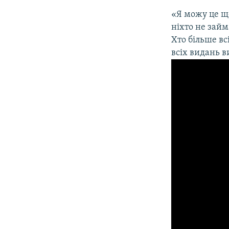
«Я можу це ще
ніхто не зай
Хто більше в
всіх видань в