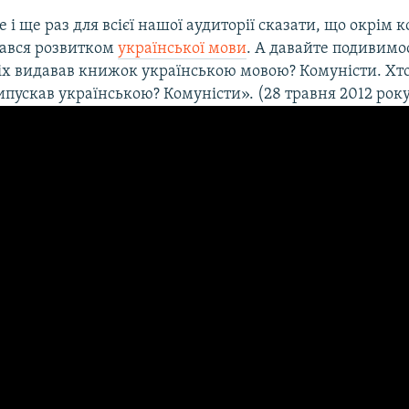
 і ще раз для всієї нашої аудиторії сказати, що окрім к
мався розвитком
української мови
. А давайте подивимо
сіх видавав книжок українською мовою? Комуністи. Хто
ипускав українською? Комуністи». (28 травня 2012 рок