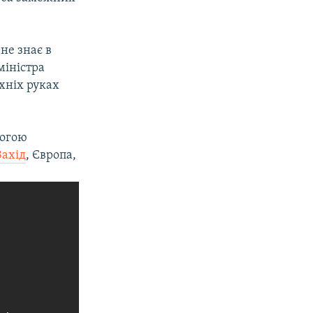
 не знає в
міністра
їхніх руках
вогою
Захід
, Європа,