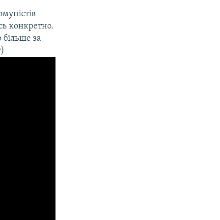
омуністів
сь конкретно.
 більше за
у)