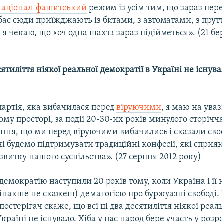
націонал-фашитський
режим із усім тим, що зараз пер
ас сюди приїжджають із битами, з автоматами, з пруття
: я чекаю, що хоч одна шахта зараз підійметься». (21 б
сятиліття ніякої реальної демократії в Україні не існува
партія, яка вибачилася перед
віруючими
, я маю на уваз
му просторі, за події 20-30-их років минулого сторіччя
ення, що ми перед віруючими вибачились і сказали сво
ні будемо підтримувати традиційні конфесії, які сприя
витку нашого суспільства». (27 серпня 2012 року)
 демократію наступили 20 років тому, коли Україна і її 
інакше не скажеш) демагогією про буржуазні свободі.
постерігач скаже, що всі ці два десятиліття ніякої реал
країні не існувало. Хіба у нас народ бере участь у розро