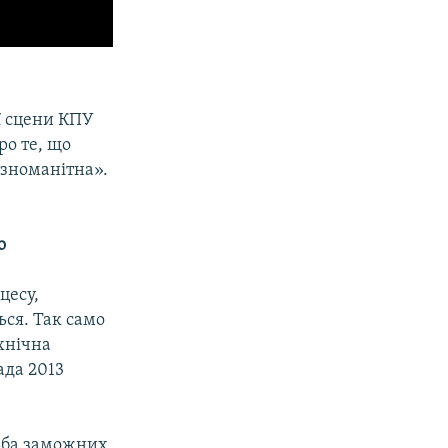
ї сцени КПУ
ро те, що
ізноманітна».
о
цесу,
ься. Так само
хнічна
ада 2013
тьба заможних