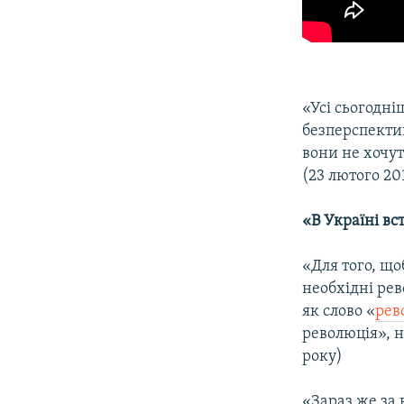
«Усі сьогодн
безперспектив
вони не хочут
(23 лютого 20
«В Україні в
«Для того, що
необхідні рев
як слово «
рев
революція», н
року)
«Зараз же за