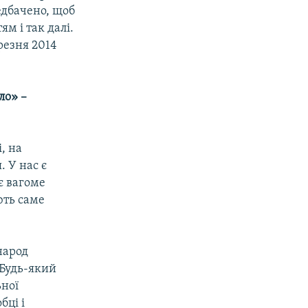
едбачено, щоб
м і так далі.
ерезня 2014
ло» –
і, на
. У нас є
є вагоме
ють саме
народ
 Будь-який
ьної
бці і