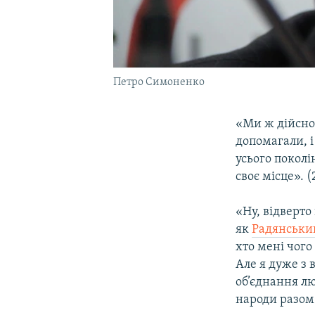
Петро Симоненко
«Ми ж дійсно
допомагали, і
усього поколі
своє місце». 
«Ну, відверто
як
Радянськи
хто мені чого 
Але я дуже з 
об’єднання л
народи разом»