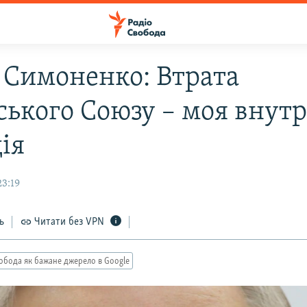
 Симоненко: Втрата
ського Союзу – моя внут
ія
23:19
ь
Читати без VPN
обода як бажане джерело в Google