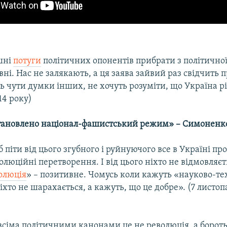
ішні
потуги
політичних опонентів прибрати з політично
ні. Нас не залякають, а ця заява зайвий раз свідчить п
ь чути думки інших, не хочуть розуміти, що Україна р
14 року)
становлено націонал-фашистський режим» – Симоненк
б піти від цього згубного і руйнуючого все в Україні про
олюційні перетворення. І від цього ніхто не відмовляєт
олюція
» – позитивне. Чомусь коли кажуть «науково-те
іхто не шарахається, а кажуть, що це добре». (7 листоп
 всіма політичними канонами це не революція, а боро