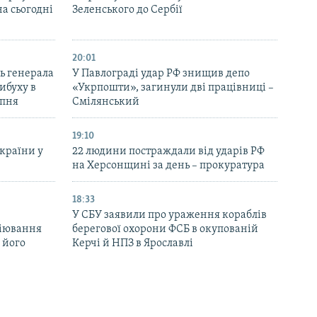
на сьогодні
Зеленського до Сербії
20:01
ь генерала
У Павлограді удар РФ знищив депо
ибуху в
«Укрпошти», загинули дві працівниці –
рпня
Смілянський
19:10
України у
22 людини постраждали від ударів РФ
на Херсонщині за день – прокуратура
18:33
У СБУ заявили про ураження кораблів
біювання
берегової охорони ФСБ в окупованій
 його
Керчі й НПЗ в Ярославлі