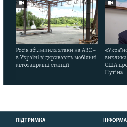
Росія збільшила атаки на АЗС –
«Україн
в Україні відкривають мобільні
виклика
автозаправні станції
США про 
Путіна
КРИМ РЕАЛІЇ
РУС
ПІДТРИМКА
ІНФОРМА
УКР