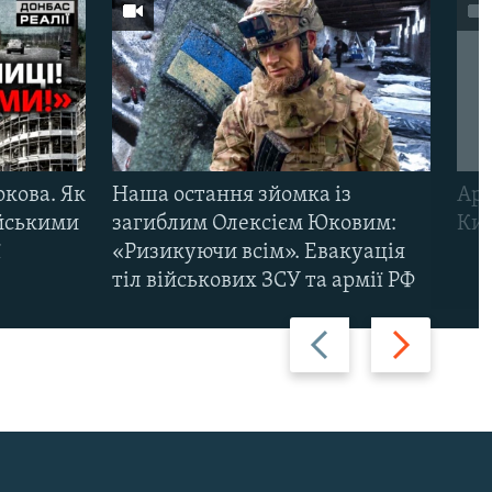
ркова. Як
Наша остання зйомка із
Арм
ійськими
загиблим Олексієм Юковим:
Киї
ї
«Ризикуючи всім». Евакуація
тіл військових ЗСУ та армії РФ
Назад
Вперед