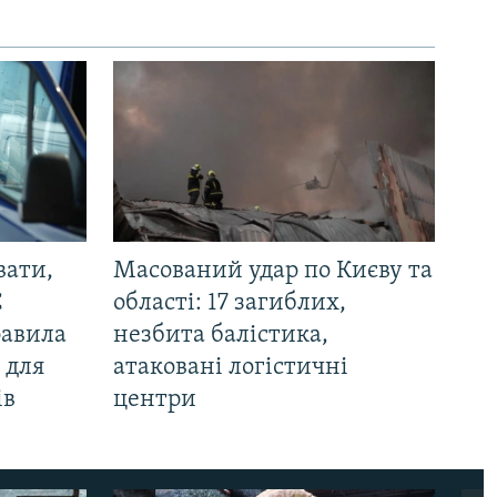
вати,
Масований удар по Києву та
С
області: 17 загиблих,
равила
незбита балістика,
 для
атаковані логістичні
ів
центри