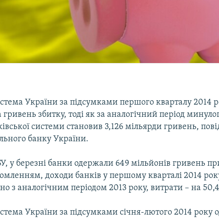
истема України за підсумками першого кварталу 2014 
а гривень збитку, тоді як за аналогічний період минуло
івської системи становив 3,126 мільярди гривень, пов
льного банку України.
, у березні банки одержали 649 мільйонів гривень пр
домленням, доходи банків у першому кварталі 2014 рок
но з аналогічним періодом 2013 року, витрати – на 50,4
стема України за підсумками січня-лютого 2014 року 