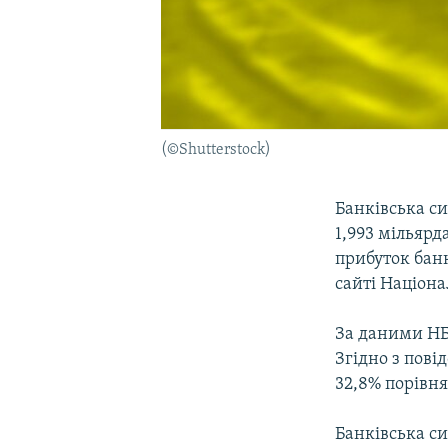
(©Shutterstock)
Банківська с
1,993 мільярд
прибуток банк
сайті Націона
За даними НБУ
Згідно з пові
32,8% порівня
Банківська си