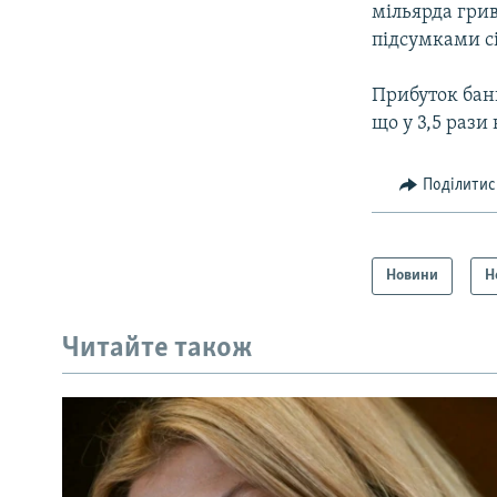
мільярда грив
підсумками сі
Прибуток банк
що у 3,5 рази
Поділитис
Новини
Н
Читайте також