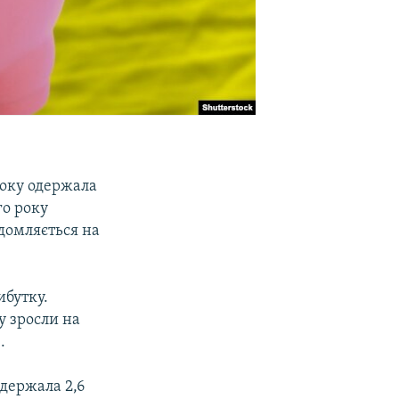
року одержала
го року
ідомляється на
ибутку.
у зросли на
.
одержала 2,6