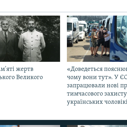
м'яті жертв
«Доведеться поясню
ького Великого
чому вони тут». У Є
запрацювали нові п
тимчасового захисту
українських чоловік