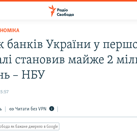
ОНОМІКА
к банків України у перш
алі становив майже 2 мі
нь – НБУ
15:57
ь
Читати без VPN
обода як бажане джерело в Google