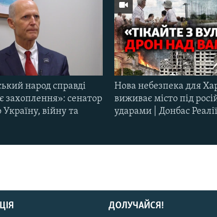
ський народ справді
Нова небезпека для Ха
є захоплення»: сенатор
виживає місто під рос
Україну, війну та
ударами | Донбас Реалі
ЦІЯ
ДОЛУЧАЙСЯ!