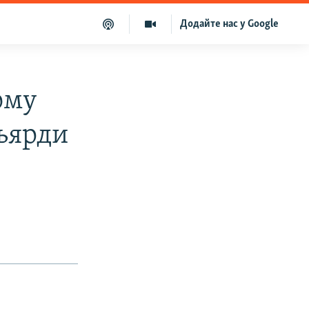
Додайте нас у Google
ому
льярди