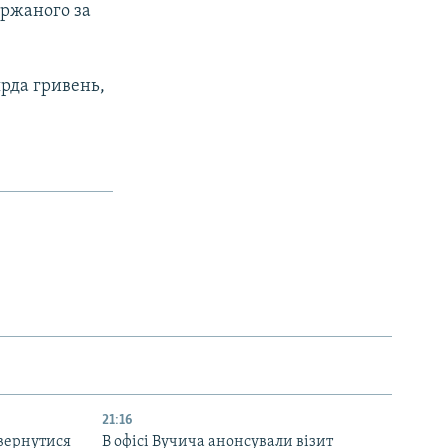
ержаного за
ярда гривень,
21:16
вернутися
В офісі Вучича анонсували візит