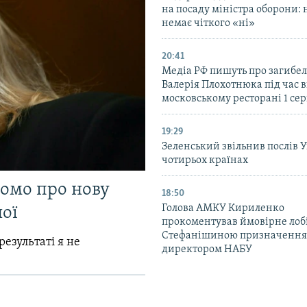
на посаду міністра оборони: 
немає чіткого «ні»
20:41
Медіа РФ пишуть про загибел
Валерія Плохотнюка під час в
московському ресторані 1 се
19:29
Зеленський звільнив послів 
чотирьох країнах
домо про нову
18:50
Голова АМКУ Кириленко
ої
прокоментував ймовірне ло
Стефанішиною призначення
результаті я не
директором НАБУ