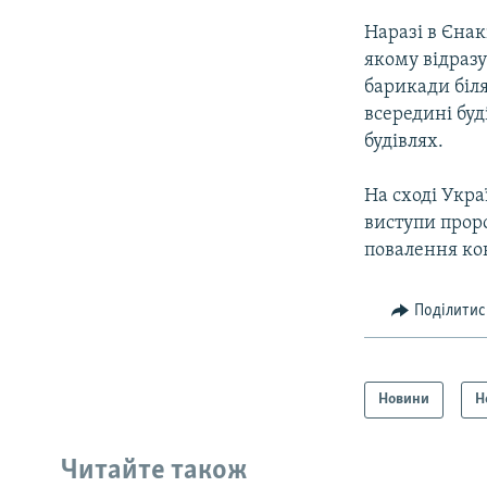
Наразі в Єнак
якому відразу
барикади біля
всередині бу
будівлях.
На сході Укра
виступи прор
повалення ко
Поділитис
Новини
Н
Читайте також