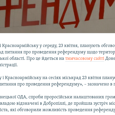
і Красноармійську у середу, 23 квітня, планують обгов
рад питання про проведення референдуму щодо територ
ької області. Про це йдеться на
тимчасовому сайті
Доне
істрації.
 і Красноармійську на сесіях міськрад 23 квітня плану
питання про проведення референдуму», – зазначено в 
нецької ОДА, спроби проросійськи налаштованих гро
владою відзначені в Добропіллі, де пройшла зустріч мі
іста, які обговорили можливість проведення референд