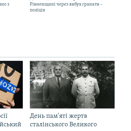
яно з
Рівненщині через вибух гранати –
поліція
сії
День пам'яті жертв
ійський
сталінського Великого