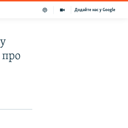
Додайте нас у Google
ку
 про