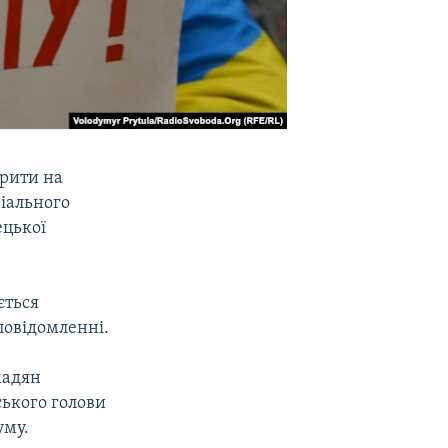
орити на
іального
цької
ється
повідомленні.
мадян
ського голови
уму.