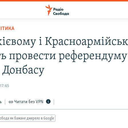
ЛІТИКА
кієвому і Красноармійсь
ь провести референдуму
с Донбасу
07:45
ь
Читати без VPN
обода як бажане джерело в Google