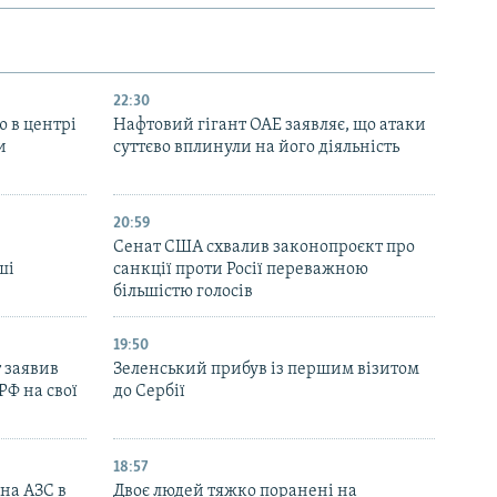
22:30
ю в центрі
Нафтовий гігант ОАЕ заявляє, що атаки
и
суттєво вплинули на його діяльність
20:59
Cенат США схвалив законопроєкт про
ші
санкції проти Росії переважною
більшістю голосів
19:50
 заявив
Зеленський прибув із першим візитом
РФ на свої
до Сербії
18:57
 на АЗС в
Двоє людей тяжко поранені на