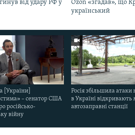
гинув від удару РФ у
Ozon «згадав», що 
і
український
а [України]
Росія збільшила атаки 
стима» – сенатор США
в Україні відкривають 
ро російсько-
автозаправні станції
ьку війну