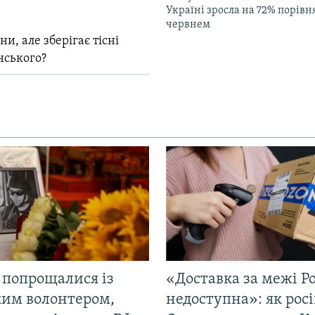
Україні зросла на 72% порівн
червнем
и, але зберігає тісні
нського?
 попрощалися із
«Доставка за межі Ро
ким волонтером,
недоступна»: як рос