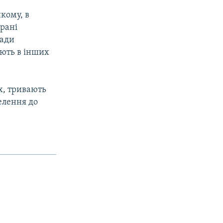
кому, в
брані
кади
юють в інших
х, тривають
елення до