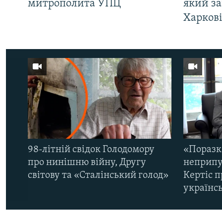
митрополита УПЦ
який за
Харков
98-літній свідок Голодомору
«Поразк
про нинішню війну, Другу
неприпу
світову та «Сталінський голод»
Кертіс п
українс