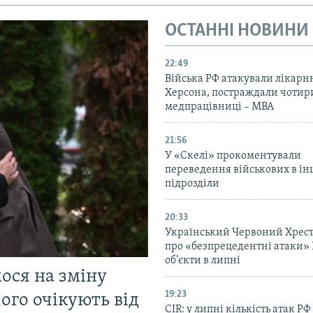
ОСТАННІ НОВИНИ
22:49
Війська РФ атакували лікарн
Херсона, постраждали чотир
медпрацівниці – МВА
21:56
У «Скелі» прокоментували
переведення військових в ін
підрозділи
20:33
Український Червоний Хрест
про «безпрецедентні атаки» 
об’єкти в липні
мося на зміну
19:23
ого очікують від
CIR: у липні кількість атак РФ