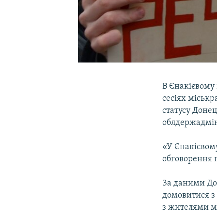
В Єнакієвому 
сесіях міськ
статусу Донец
облдержадмін
«У Єнакієвому
обговорення 
За даними До
домовитися з 
з жителями м