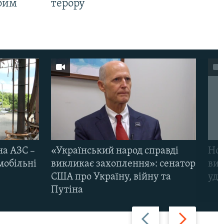
Крим
терору
на АЗС –
«Український народ справді
Нов
мобільні
викликає захоплення»: сенатор
виж
США про Україну, війну та
уда
Путіна
Назад
Вперед