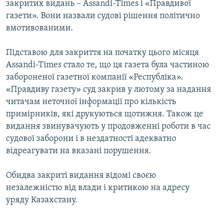
закритих видань – Assandi-Times і «Правдивої
МУЛЬТИМЕДІА
газети». Вони назвали судові рішення політично
ФОТО
вмотивованими.
СПЕЦПРОЄКТИ
Підставою для закриття на початку цього місяця
ПОДКАСТИ
Assandi-Times стало те, що ця газета була частиною
забороненої газетної компанії «Республіка».
КРИМ РЕАЛІЇ
«Правдиву газету» суд закрив у лютому за надання
РУС
читачам неточної інформації про кількість
примірників, які друкуються щотижня. Також це
УКР
видання звинувачують у продовженні роботи в час
КТАТ
судової заборони і в нездатності адекватно
відреагувати на вказані порушення.
ДОЛУЧАЙСЯ!
Обидва закриті видання відомі своєю
незалежністю від влади і критикою на адресу
уряду Казахстану.