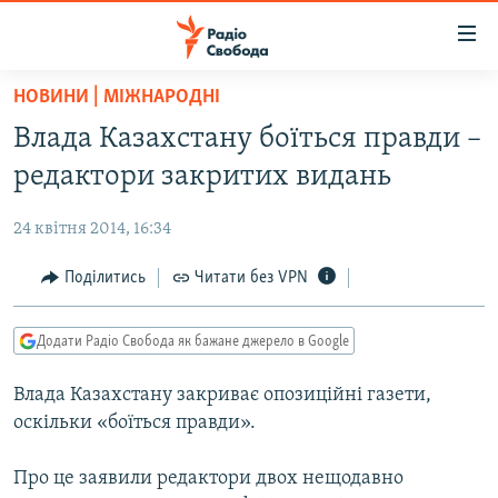
Доступність
посилання
Перейти
НОВИНИ | МІЖНАРОДНІ
до
РАДІО СВОБОДА – 70 РОКІВ
Влада Казахстану боїться правди –
основного
ВСЕ ЗА ДОБУ
матеріалу
редактори закритих видань
СТАТТІ
Перейти
до
24 квітня 2014, 16:34
ВІЙНА
ПОЛІТИКА
основної
РОСІЙСЬКА «ФІЛЬТРАЦІЯ»
Поділитись
Читати без VPN
ЕКОНОМІКА
навігації
Перейти
ДОНБАС.РЕАЛІЇ
СУСПІЛЬСТВО
до
Додати Радіо Свобода як бажане джерело в Google
КРИМ.РЕАЛІЇ
КУЛЬТУРА
пошуку
Влада Казахстану закриває опозиційні газети,
ТИ ЯК?
СПОРТ
оскільки «боїться правди».
СХЕМИ
УКРАЇНА
Про це заявили редактори двох нещодавно
КИТАЙ.ВИКЛИКИ
СВІТ