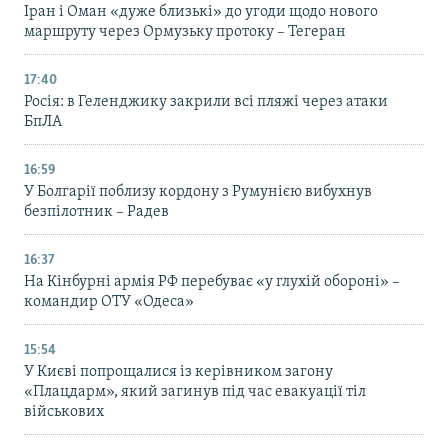
Іран і Оман «дуже близькі» до угоди щодо нового
маршруту через Ормузьку протоку – Тегеран
17:40
Росія: в Геленджику закрили всі пляжі через атаки
БпЛА
16:59
У Болгарії поблизу кордону з Румунією вибухнув
безпілотник – Радев
16:37
На Кінбурні армія РФ перебуває «у глухій обороні» –
командир ОТУ «Одеса»
15:54
У Києві попрощалися із керівником загону
«Плацдарм», який загинув під час евакуації тіл
військових