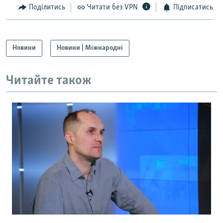
Поділитись
Читати без VPN
Підписатись
Усі сайти RFE/RL
Новини
Новини | Міжнародні
Читайте також