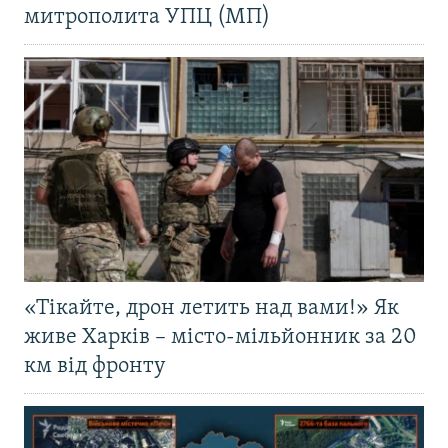
митрополита УПЦ (МП)
«Тікайте, дрон летить над вами!» Як
живе Харків – місто-мільйонник за 20
км від фронту