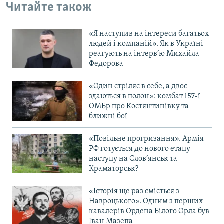
Читайте також
«Я наступив на інтереси багатьох
людей і компаній». Як в Україні
реагують на інтерв’ю Михайла
Федорова
«Один стріляє в себе, а двоє
здаються в полон»: комбат 157-ї
ОМБр про Костянтинівку та
ближні бої
«Повільне прогризання». Армія
РФ готується до нового етапу
наступу на Слов’янськ та
Краматорськ?
«Історія ще раз сміється з
Навроцького». Одним з перших
кавалерів Ордена Білого Орла був
Іван Мазепа