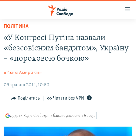
Доступність
посилання
Перейти
ПОЛІТИКА
до
РАДІО СВОБОДА – 70 РОКІВ
«У Конгресі Путіна назвали
основного
ВСЕ ЗА ДОБУ
матеріалу
«безсовісним бандитом», Україну
СТАТТІ
Перейти
– «пороховою бочкою»
до
ВІЙНА
ПОЛІТИКА
основної
«Голос Америки»
РОСІЙСЬКА «ФІЛЬТРАЦІЯ»
ЕКОНОМІКА
навігації
Перейти
09 травня 2014, 10:50
ДОНБАС.РЕАЛІЇ
СУСПІЛЬСТВО
до
КРИМ.РЕАЛІЇ
КУЛЬТУРА
Поділитись
Читати без VPN
пошуку
ТИ ЯК?
СПОРТ
Додати Радіо Свобода як бажане джерело в Google
СХЕМИ
УКРАЇНА
КИТАЙ.ВИКЛИКИ
СВІТ