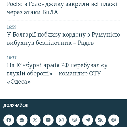
Росія: в Геленджику закрили всі пляжі
через атаки БпЛА
16:59
У Болгарії поблизу кордону з Румунією
вибухнув безпілотник – Радев
16:37
На Кінбурні армія РФ перебуває «у
глухій обороні» – командир ОТУ
«Одеса»
ДОЛУЧАЙСЯ!