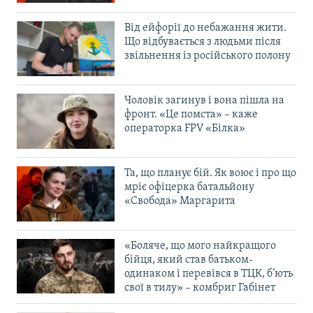
Від ейфорії до небажання жити.
Що відбувається з людьми після
звільнення із російського полону
Чоловік загинув і вона пішла на
фронт. «Це помста» – каже
операторка FPV «Білка»
Та, що планує бій. Як воює і про що
мріє офіцерка батальйону
«Свобода» Маргарита
«Боляче, що мого найкращого
бійця, який став батьком-
одинаком і перевівся в ТЦК, б’ють
свої в тилу» – комбриг Габінет