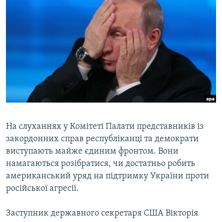
МУЛЬТИМЕДІА
ФОТО
СПЕЦПРОЄКТИ
ПОДКАСТИ
КРИМ РЕАЛІЇ
РУС
УКР
На слуханнях у Комітеті Палати представників із
КТАТ
закордонних справ республіканці та демократи
виступають майже єдиним фронтом. Вони
намагаються розібратися, чи достатньо робить
ДОЛУЧАЙСЯ!
американський уряд на підтримку України проти
російської агресії.
Заступник державного секретаря США Вікторія