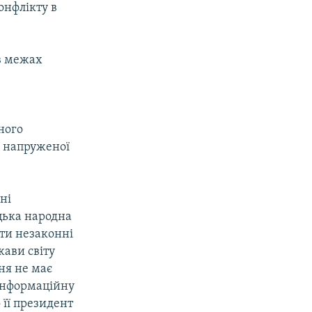
онфлікту в
в межах
ного
ї напруженої
ні
цька народна
ти незаконні
ави світу
ня не має
 інформаційну
 її президент