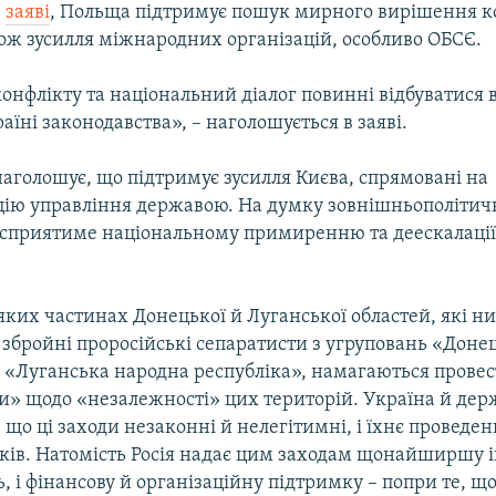
в
заяві
, Польща підтримує пошук мирного вирішення к
кож зусилля міжнародних організацій, особливо ОБСЄ.
онфлікту та національний діалог повинні відбуватися 
аїні законодавства», – наголошується в заяві.
аголошує, що підтримує зусилля Києва, спрямовані на
цію управління державою. На думку зовнішньополітич
е сприятиме національному примиренню та деескалаці
яких частинах Донецької й Луганської областей, які ни
збройні проросійські сепаратисти з угруповань «Доне
й «Луганська народна республіка», намагаються провес
» щодо «незалежності» цих територій. Україна й держ
 що ці заходи незаконні й нелегітимні, і їхнє проведен
дків. Натомість Росія надає цим заходам щонайширшу
ь, і фінансову й організаційну підтримку – попри те, що