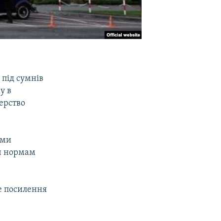
 під сумнів
у в
терство
уми
еч нормам
е посилення