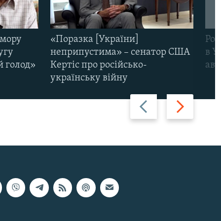
омору
«Поразка [України]
Рос
угу
неприпустима» – сенатор США
в У
й голод»
Кертіс про російсько-
авт
українську війну
Назад
Вперед