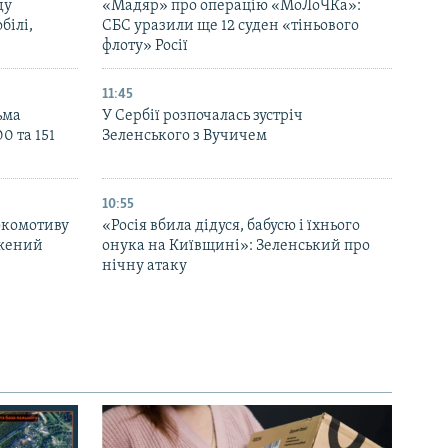
ду
«Мадяр» про операцію «МоЛоЧКа»:
білі,
СБС уразили ще 12 суден «тіньового
флоту» Росії
11:45
ьма
У Сербії розпочалась зустріч
0 та 151
Зеленського з Вучичем
10:55
окомотиву
«Росія вбила дідуся, бабусю і їхнього
джений
онука на Київщині»: Зеленський про
нічну атаку