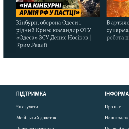
Кінбурн, оборона Одеси і
В артиле
рідний Крим: командир ОТУ
супермар
«Одеса» ЗСУ Денис Носіков |
робота 
Крим.Реалії
КРИМ РЕАЛІЇ
РУС
ПІДТРИМКА
ІНФОРМА
УКР
КТАТ
Як слухати
Про нас
Мобільний додаток
Наш кодек
ДОЛУЧАЙСЯ!