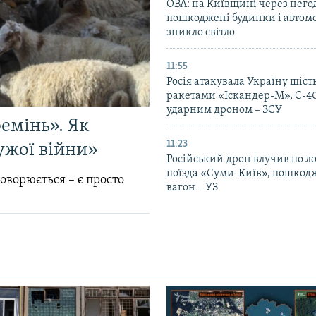
ОВА: на Київщині через него
пошкоджені будинки і автомо
зникло світло
11:55
Росія атакувала Україну шіст
ракетами «Іскандер-М», С-40
ударним дроном – ЗСУ
емінь». Як
11:23
ужої війни»
Російський дрон влучив по л
поїзда «Суми-Київ», пошко
говорюється – є просто
вагон – УЗ