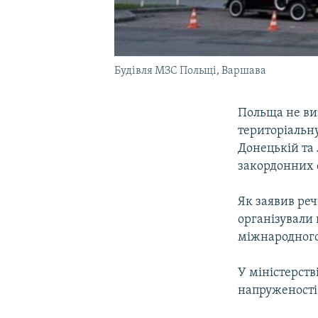
Будівля МЗС Польщі, Варшава
Польща не виз
територіальну
Донецькій та 
закордонних 
Як заявив ре
організували 
міжнародного
У міністерст
напруженості 