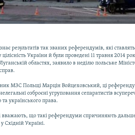
нає результатів так званих референдумів, які ставлять
 цілісність України й були проведені 11 травня 2014 рок
Луганській областях, заявило в неділю польське Мініс
справ.
чник МЗС Польщі Марцін Войцеховський, ці референд
нелегальні озброєні угруповання сепаратистів всупер
 та українського права.
ві вважають, що такі референдуми спричиняють дальш
у Східній Україні.