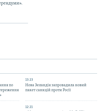
ферендуми».
13:23
ання по
Нова Зеландія запровадила новий
остереження
пакет санкцій проти Росії
»
12:21