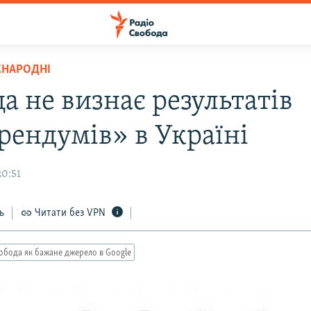
ЖНАРОДНІ
а не визнає результатів
рендумів» в Україні
20:51
ь
Читати без VPN
обода як бажане джерело в Google