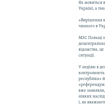
Як мовиться 
Україні, а та
«Вирішення к
чинного в Укр
МЗС Польщі н
децентраліза
відомства, ц
ситуації.
У неділю в де
контролюють 
республіка» 
«референдуми
вже заявляли,
ніяких наслі
і, як вважают