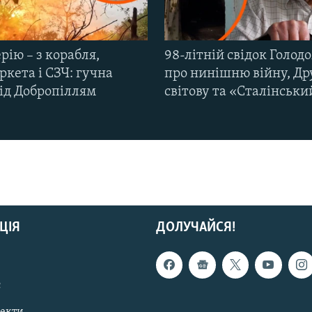
рію – з корабля,
98-літній свідок Голод
кета і СЗЧ: гучна
про нинішню війну, Др
під Добропіллям
світову та «Сталінськи
ЦІЯ
ДОЛУЧАЙСЯ!
с