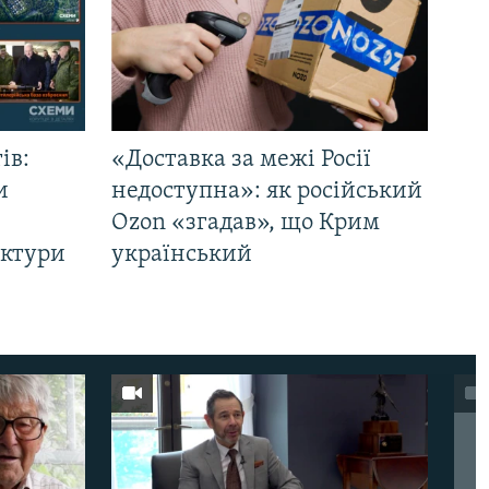
ів:
«Доставка за межі Росії
и
недоступна»: як російський
Ozon «згадав», що Крим
уктури
український