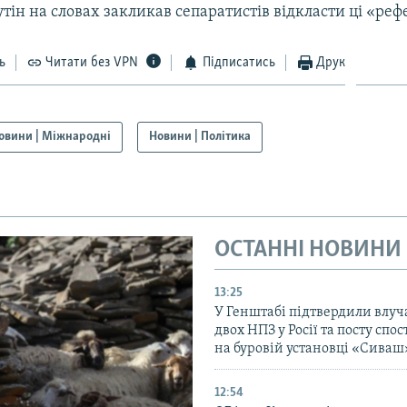
тін на словах закликав сепаратистів відкласти ці «ре
ь
Читати без VPN
Підписатись
Друк
овини | Міжнародні
Новини | Політика
ОСТАННІ НОВИНИ
13:25
У Генштабі підтвердили влуч
двох НПЗ у Росії та посту сп
на буровій установці «Сиваш
12:54