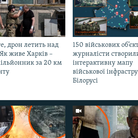
е, дрон летить над
150 військових об’єкт
Як живе Харків –
журналісти створил
мільйонник за 20 км
інтерактивну мапу
нту
військової інфрастр
Білорусі