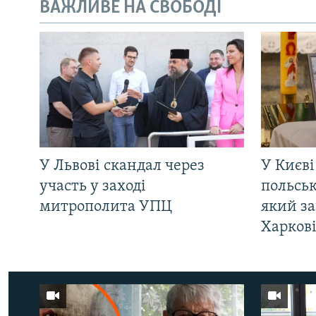
ВАЖЛИВЕ НА СВОБОДІ
У Львові скандал через
У Києві
участь у заході
польсь
митрополита УПЦ
який за
Харков