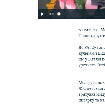
0:00
Активістка М
Попов одружи
До РАГСу і з
кульками БРД
що у Віталія 
урочисто. Вес
Молодята пок
Жизневського
врятував йому
цигарку та на