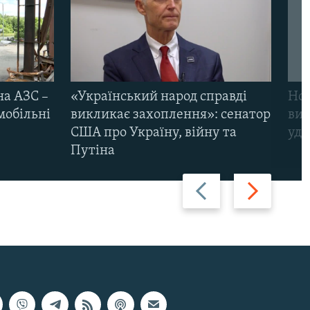
на АЗС –
«Український народ справді
Нов
мобільні
викликає захоплення»: сенатор
виж
США про Україну, війну та
уда
Путіна
Назад
Вперед