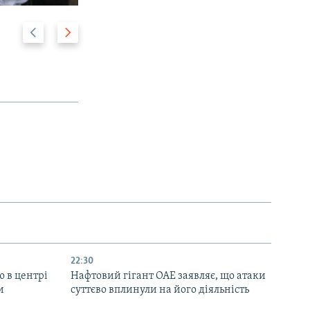
Н
В
2/16
а
п
з
е
а
р
д
е
д
22:30
ю в центрі
Нафтовий гігант ОАЕ заявляє, що атаки
и
суттєво вплинули на його діяльність