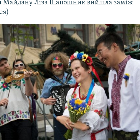
а Майдану Ліза Шапошник вийшла заміж
ея)