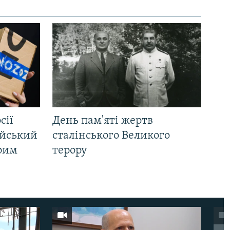
сії
День пам'яті жертв
ійський
сталінського Великого
Крим
терору