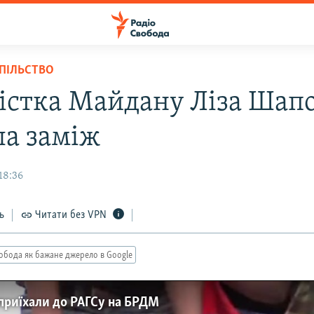
СПІЛЬСТВО
істка Майдану Ліза Ша
а заміж
18:36
ь
Читати без VPN
обода як бажане джерело в Google
 приїхали до РАГСу на БРДМ