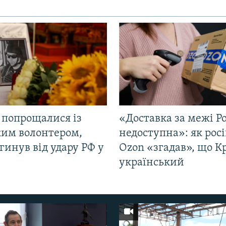
 попрощалися із
«Доставка за межі Ро
ким волонтером,
недоступна»: як рос
гинув від удару РФ у
Ozon «згадав», що 
і
український