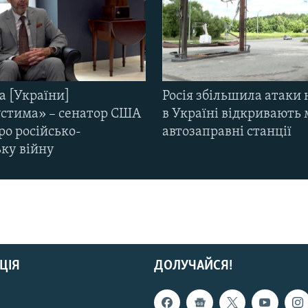
а [України]
Росія збільшила атаки 
стима» – сенатор США
в Україні відкривають 
ро російсько-
автозаправні станції
ьку війну
ЦІЯ
ДОЛУЧАЙСЯ!