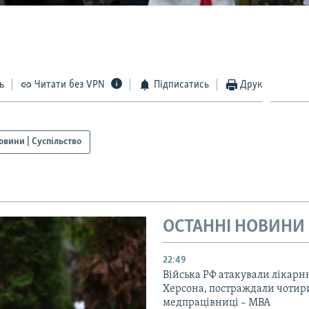
ь
Читати без VPN
Підписатись
Друк
овини | Суспільство
ОСТАННІ НОВИНИ
22:49
Війська РФ атакували лікарн
Херсона, постраждали чотир
медпрацівниці – МВА