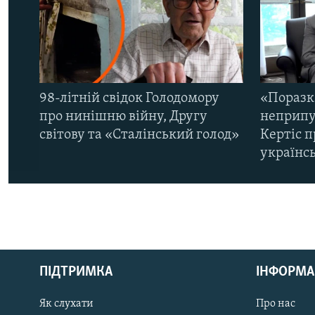
98-літній свідок Голодомору
«Поразк
про нинішню війну, Другу
неприпу
світову та «Сталінський голод»
Кертіс п
українс
КРИМ РЕАЛІЇ
РУС
ПІДТРИМКА
ІНФОРМА
УКР
КТАТ
Як слухати
Про нас