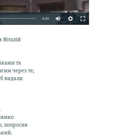
4:43
EMBED
SHARE
 Віталій
чками та
еми через те,
юб видали
а
Шимко
о, попросив
ький.