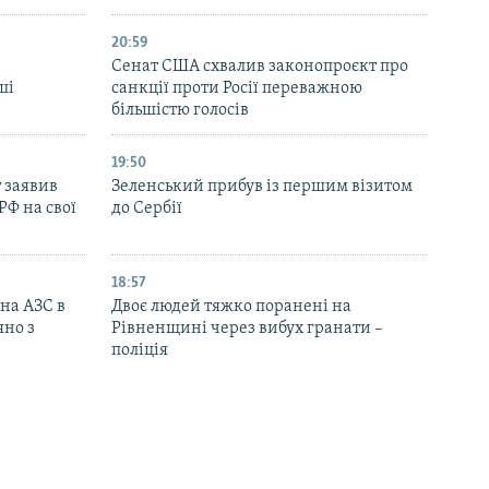
20:59
Cенат США схвалив законопроєкт про
ші
санкції проти Росії переважною
більшістю голосів
19:50
 заявив
Зеленський прибув із першим візитом
РФ на свої
до Сербії
18:57
 на АЗС в
Двоє людей тяжко поранені на
яно з
Рівненщині через вибух гранати –
поліція