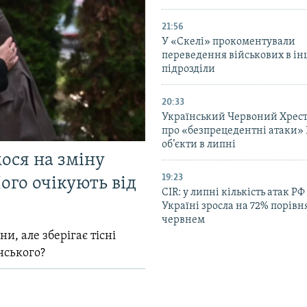
21:56
У «Скелі» прокоментували
переведення військових в ін
підрозділи
20:33
Український Червоний Хрест
про «безпрецедентні атаки» 
об’єкти в липні
мося на зміну
19:23
ого очікують від
CIR: у липні кількість атак РФ
Україні зросла на 72% порівн
червнем
и, але зберігає тісні
нського?