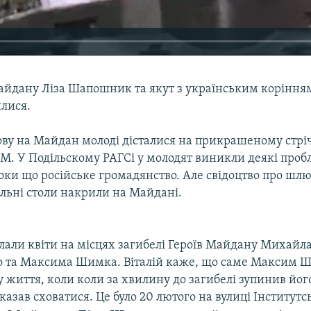
айдану Ліза Шапошник та якут з українським корінням
лися.
нову на Майдан молоді дісталися на прикрашеному стрі
М. У Подільскому РАГСі у молодят виникли деякі пробл
поки що російське громадянство. Але свідоцтво про шл
ільні столи накрили на Майдані.
лали квіти на місцях загибелі Героїв Майдану Михайл
 та Максима Шимка. Віталій каже, що саме Максим 
 життя, коли коли за хвилину до загибелі зупинив йог
казав сховатися. Це було 20 лютого на вулиці Інститутс