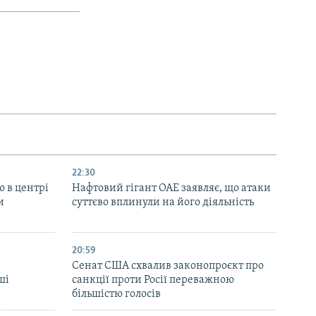
22:30
ю в центрі
Нафтовий гігант ОАЕ заявляє, що атаки
и
суттєво вплинули на його діяльність
20:59
Cенат США схвалив законопроєкт про
ші
санкції проти Росії переважною
більшістю голосів