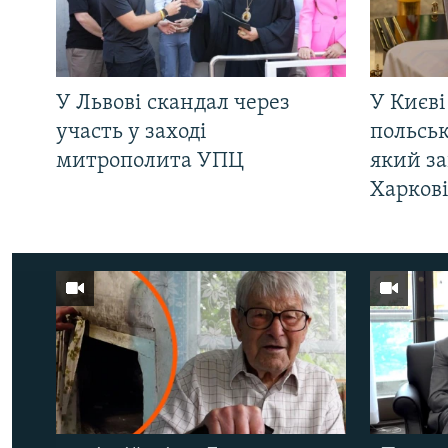
У Львові скандал через
У Києві
участь у заході
польсь
митрополита УПЦ
який за
Харков