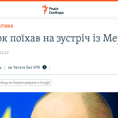
ЛІТИКА
к поїхав на зустріч із М
12:23
ь
Читати без VPN
обода як бажане джерело в Google