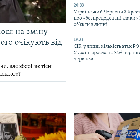
20:33
Український Червоний Хрест
про «безпрецедентні атаки» 
об’єкти в липні
мося на зміну
19:23
ого очікують від
CIR: у липні кількість атак РФ
Україні зросла на 72% порівн
червнем
и, але зберігає тісні
нського?