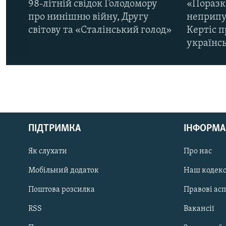
98-літній свідок Голодомору
«Поразк
про нинішню війну, Другу
неприпу
світову та «Сталінський голод»
Кертіс п
українс
КРИМ РЕАЛІЇ
РУС
ПІДТРИМКА
ІНФОРМА
УКР
КТАТ
Як слухати
Про нас
Мобільний додаток
Наш кодек
ДОЛУЧАЙСЯ!
Поштова розсилка
Правові ас
RSS
Вакансії