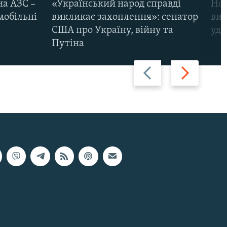
на АЗС –
«Український народ справді
Нов
мобільні
викликає захоплення»: сенатор
виж
США про Україну, війну та
уда
Путіна
Назад
Вперед