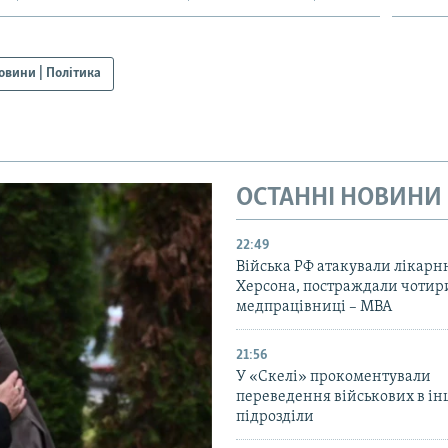
овини | Політика
ОСТАННІ НОВИНИ
22:49
Війська РФ атакували лікарн
Херсона, постраждали чотир
медпрацівниці – МВА
21:56
У «Скелі» прокоментували
переведення військових в ін
підрозділи