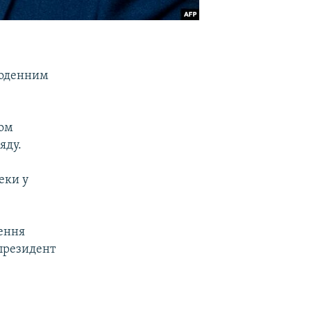
воденним
ром
яду.
еки у
чення
 президент