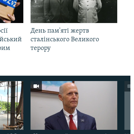
сії
День пам'яті жертв
ійський
сталінського Великого
Крим
терору