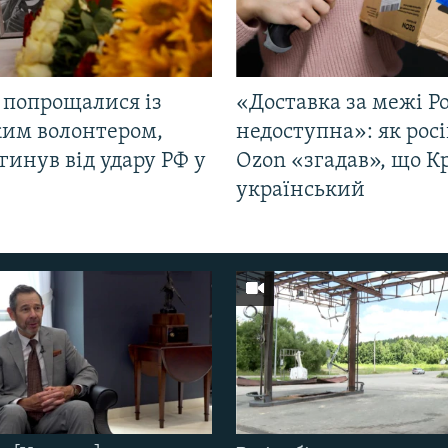
 попрощалися із
«Доставка за межі Ро
ким волонтером,
недоступна»: як рос
гинув від удару РФ у
Ozon «згадав», що 
і
український