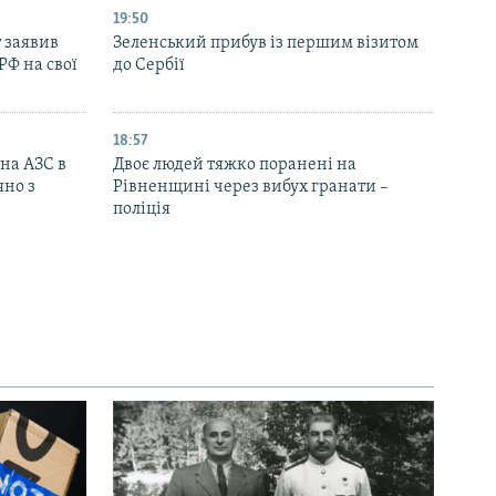
19:50
 заявив
Зеленський прибув із першим візитом
РФ на свої
до Сербії
18:57
 на АЗС в
Двоє людей тяжко поранені на
яно з
Рівненщині через вибух гранати –
поліція