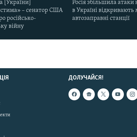
а [України]
Росія збільшила атаки 
стима» – сенатор США
в Україні відкривають 
ро російсько-
автозаправні станції
ьку війну
ЦІЯ
ДОЛУЧАЙСЯ!
с
пекти