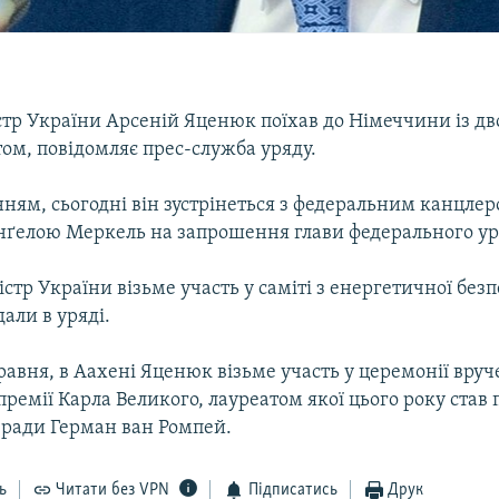
стр України Арсеній Яценюк поїхав до Німеччини із д
ом, повідомляє прес-служба уряду.
ням, сьогодні він зустрінеться з федеральним канцле
ґелою Меркель на запрошення глави федерального ур
стр України візьме участь у саміті з енергетичної безп
дали в уряді.
травня, в Аахені Яценюк візьме участь у церемонії вру
ремії Карла Великого, лауреатом якої цього року став
 ради Герман ван Ромпей.
ь
Читати без VPN
Підписатись
Друк