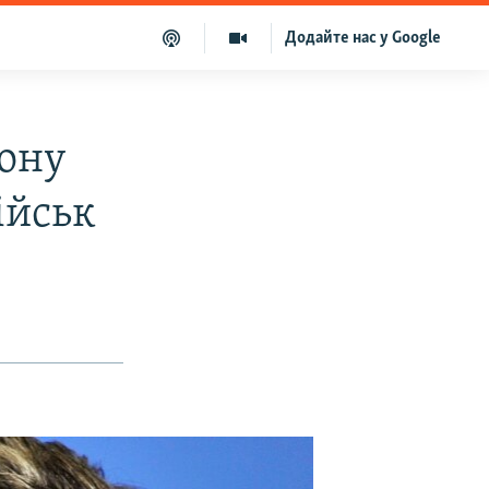
Додайте нас у Google
дону
ійськ