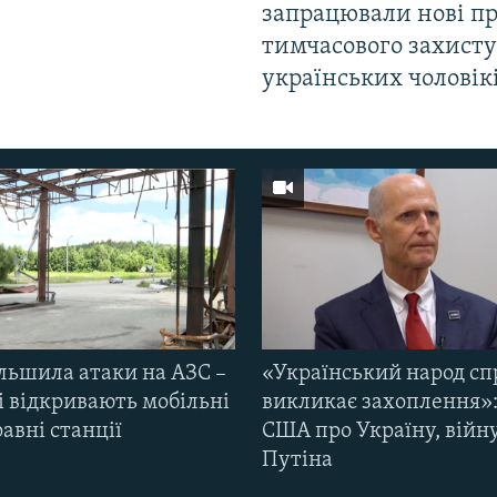
запрацювали нові п
тимчасового захисту
українських чоловік
ільшила атаки на АЗС –
«Український народ сп
і відкривають мобільні
викликає захоплення»:
авні станції
США про Україну, війну
Путіна