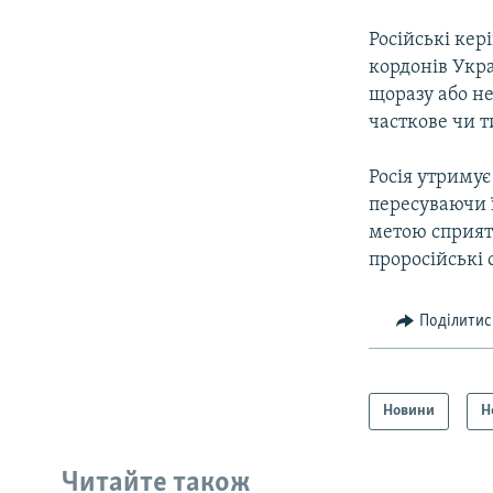
Російські кер
кордонів Укра
щоразу або не
часткове чи т
Росія утримує
пересуваючи ї
метою сприяти
проросійські 
Поділитис
Новини
Н
Читайте також