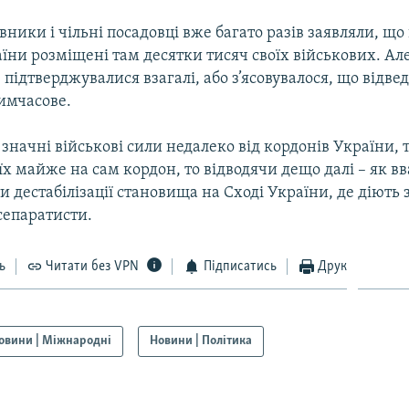
івники і чільні посадовці вже багато разів заявляли, що 
їни розміщені там десятки тисяч своїх військових. Але
 підтверджувалися взагалі, або з’ясовувалося, що відве
имчасове.
 значні військові сили недалеко від кордонів України, 
х майже на сам кордон, то відводячи дещо далі – як вв
 дестабілізації становища на Сході України, де діють 
сепаратисти.
ь
Читати без VPN
Підписатись
Друк
овини | Міжнародні
Новини | Політика