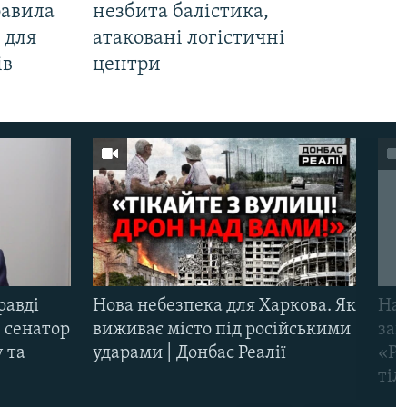
равила
незбита балістика,
 для
атаковані логістичні
ів
центри
равді
Нова небезпека для Харкова. Як
Наш
 сенатор
виживає місто під російськими
заг
 та
ударами | Донбас Реалії
«Ри
тіл