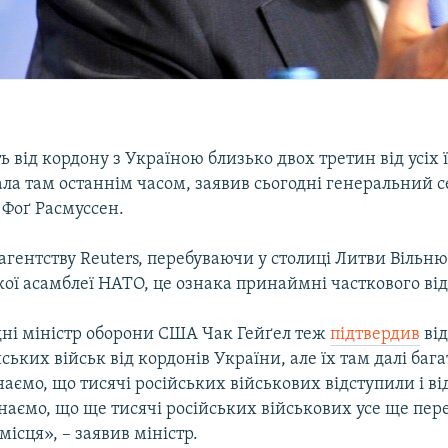
ь від кордону з Україною близько двох третин від усіх її
ла там останнім часом, заявив сьогодні генеральний 
Фоґ Расмуссен.
 агентству Reuters, перебуваючи у столиці Литви Вільнюс
ої асамблеї НАТО, це ознака принаймні часткового ві
дні міністр оборони США Чак Гейґел теж
підтвердив
ві
ських військ від кордонів України, але їх там далі багат
аємо, що тисячі російських військових відступили і ві
наємо, що ще тисячі російських військових усе ще пер
місця», – заявив міністр.