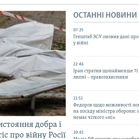
ОСТАННІ НОВИНИ
07:25
Генштаб ЗСУ оновив дані про
у війні
22:46
Іран стратив щонайменше 71
липні – правозахисники
21:52
Федоров щодо можливості по
на посаду міністра оборони: 
немає чіткого «ні»
истояння добра і
20:41
іс про війну Росії