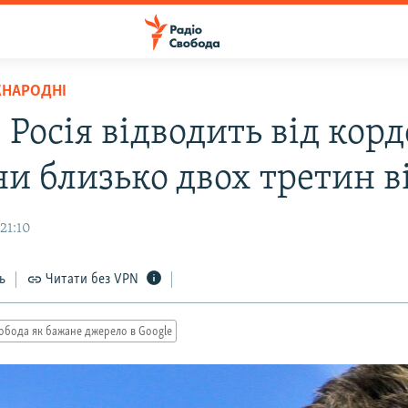
ЖНАРОДНІ
 Росія відводить від кор
ни близько двох третин в
21:10
ь
Читати без VPN
обода як бажане джерело в Google