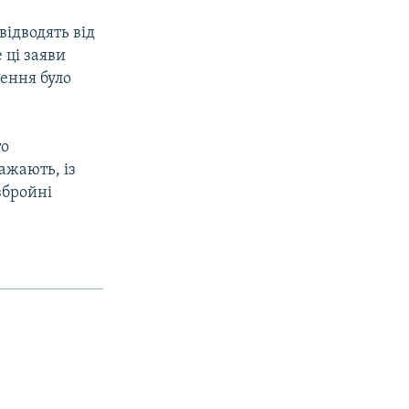
відводять від
 ці заяви
дення було
то
ажають, із
збройні