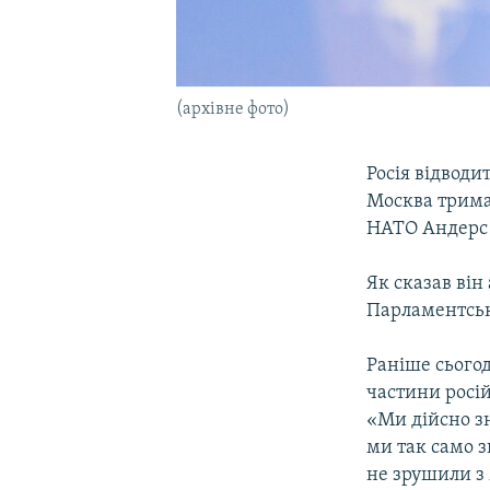
(архівне фото)
Росія відводит
Москва трима
НАТО Андерс 
Як сказав він
Парламентськ
Раніше сього
частини росій
«Ми дійсно зн
ми так само з
не зрушили з 