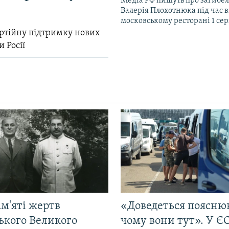
Медіа РФ пишуть про загибел
Валерія Плохотнюка під час в
московському ресторані 1 се
ртійну підтримку нових
и Росії
м'яті жертв
«Доведеться поясню
ького Великого
чому вони тут». У Є