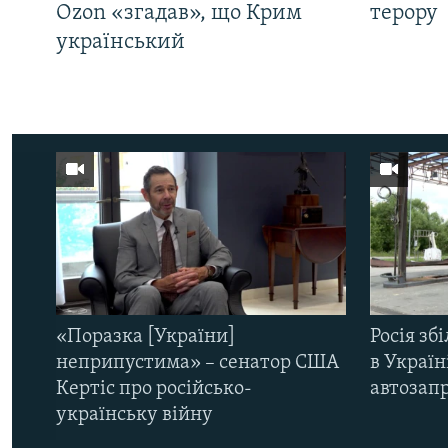
Ozon «згадав», що Крим
терору
український
«Поразка [України]
Росія зб
неприпустима» – сенатор США
в Україн
Кертіс про російсько-
автозапр
українську війну