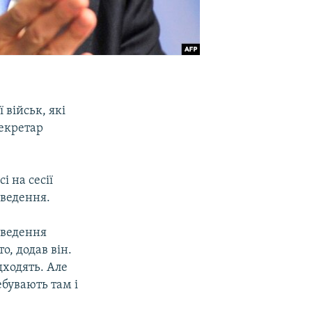
 військ, які
секретар
і на сесії
дведення.
дведення
о, додав він.
дходять. Але
ебувають там і