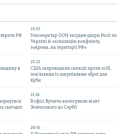
23:07
 втрати РФ
Генсекретар ООН засудив удари Росії по
Україні й «ескалацію конфлікту,
зокрема, на території РФ»
22:22
 людину в
США запровадили санкції проти осіб,
пов’язаних із закупівлями зброї для
Куби
21:16
вернутися
В офісі Вучича анонсували візит
на сьогодні
Зеленського до Сербії
20:01