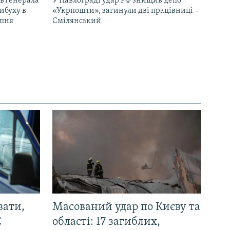
ь генерала
У Павлограді удар РФ знищив депо
ибуху в
«Укрпошти», загинули дві працівниці –
рпня
Смілянський
вати,
Масований удар по Києву та
С
області: 17 загиблих,