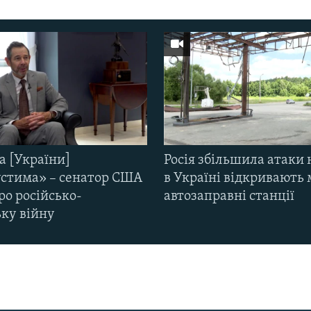
а [України]
Росія збільшила атаки 
стима» – сенатор США
в Україні відкривають 
ро російсько-
автозаправні станції
ьку війну