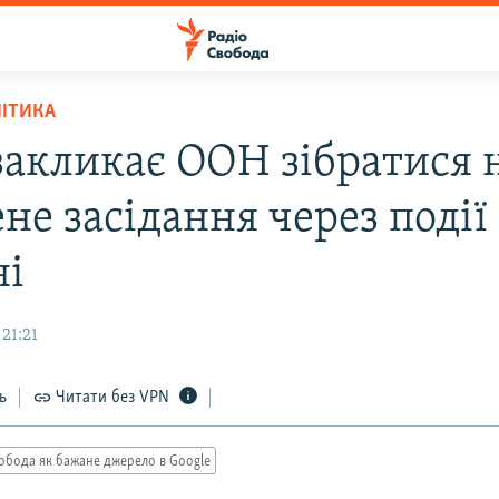
ЛІТИКА
 закликає ООН зібратися 
не засідання через події
ні
21:21
ь
Читати без VPN
обода як бажане джерело в Google