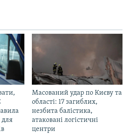
вати,
Масований удар по Києву та
С
області: 17 загиблих,
равила
незбита балістика,
 для
атаковані логістичні
ів
центри