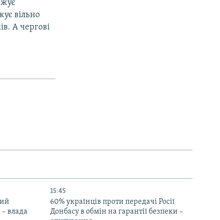
вжує
жує вільно
ів. А чергові
15:45
ний
60% українців проти передачі Росії
 – влада
Донбасу в обмін на гарантії безпеки –