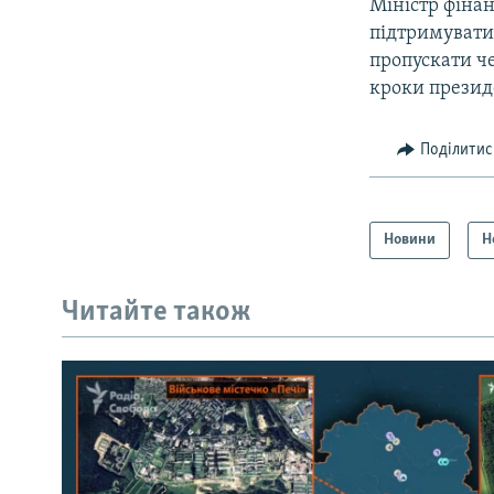
Міністр фіна
підтримувати 
пропускати че
кроки презид
Поділитис
Новини
Н
Читайте також