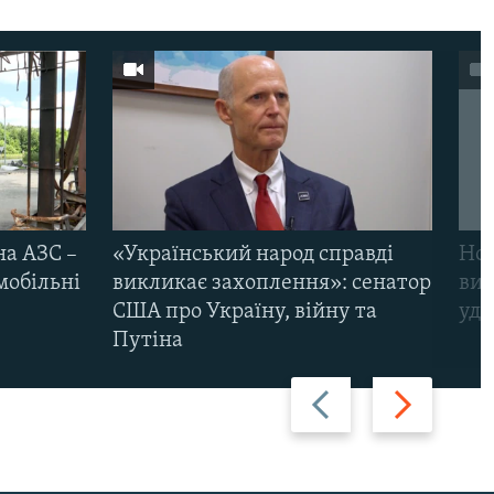
на АЗС –
«Український народ справді
Нов
мобільні
викликає захоплення»: сенатор
виж
США про Україну, війну та
уда
Путіна
Назад
Вперед