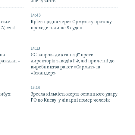
опитування
14:43
патим
Kpler: щодня через Ормузьку протоку
СУ, «які
проходить лише 8 суден
14:13
 на
ЄС запровадив санкції проти
траждалі –
директорів заводів РФ, які причетні до
виробництва ракет «Сармат» та
«Іскандер»
13:14
вибух:
Зросла кількість жертв останнього удару
РФ по Києву: у лікарні помер чоловік