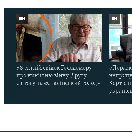
98-літній свідок Голодомору
«Поразк
про нинішню війну, Другу
неприпу
світову та «Сталінський голод»
Кертіс п
українс
КРИМ РЕАЛІЇ
РУС