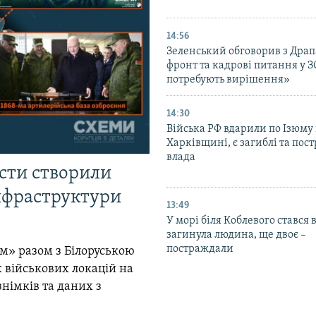
14:56
Зеленський обговорив з Дра
фронт та кадрові питання у З
потребують вирішення»
14:30
Війська РФ вдарили по Ізюму
Харківщині, є загиблі та пос
влада
істи створили
інфраструктури
13:49
У морі біля Коблевого стався 
загинула людина, ще двоє –
постраждали
м» разом з Білоруською
 військових локацій на
знімків та даних з