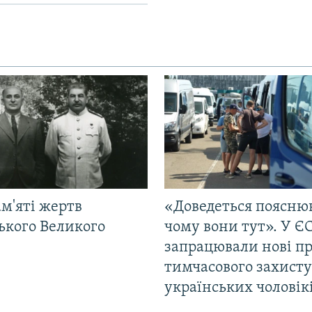
м'яті жертв
«Доведеться поясню
ького Великого
чому вони тут». У Є
запрацювали нові п
тимчасового захисту
українських чоловік