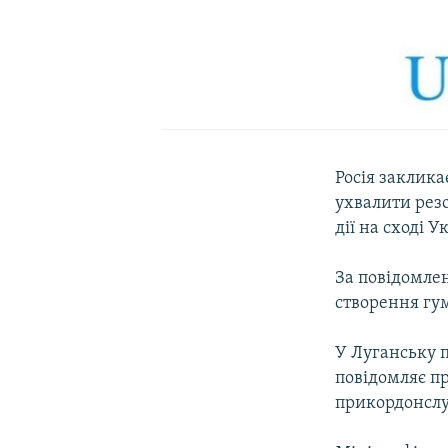
Росія заклика
ухвалити рез
дії на сході 
За повідомлен
створення гум
У Луганську 
повідомляє п
прикордонслу