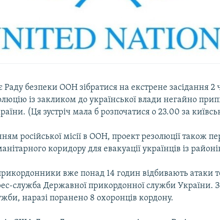
є Раду безпеки ООН зібратися на екстрене засідання 2
олюцію із закликом до української влади негайно при
України. (Ця зустріч мала б розпочатися о 23.00 за київс
ням російської місії в ООН, проект резолюції також п
анітарного коридору для евакуації українців із районі
прикордонники вже понад 14 годин відбивають атаки т
рес-служба Державної прикордонної служби України. 
жби, наразі поранено 8 охоронців кордону.