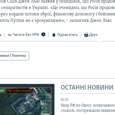
нсів США Джек Лью заявив у понеділок, що Росія продо
сепаратистів в Україні. «Це очевидно, що Росія продов
рез кордон потоки зброї, фінансову допомогу і бойовик
ента Путіна не є зрозумілими», – зазначив Джек Лью.
ь
Читати без VPN
Підписатись
Друк
овини | Політика
ОСТАННІ НОВИНИ
15:57
Удар РФ по Одесі: пошкодже
стадіон, постраждала людина