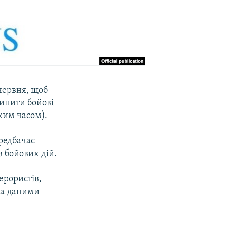
 червня, щоб
пинити бойові
ьким часом).
ередбачає
в бойових дій.
ерористів,
За даними