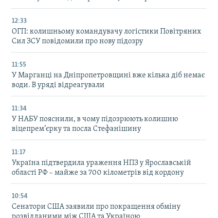
12:33
ОГП: колишньому командувачу логістики Повітряних
Сил ЗСУ повідомили про нову підозру
11:55
У Марганці на Дніпропетровщині вже кілька діб немає
води. В уряді відреагували
11:34
У НАБУ пояснили, в чому підозрюють колишню
віцепрем’єрку та посла Стефанішину
11:17
Україна підтвердила ураження НПЗ у Ярославській
області РФ – майже за 700 кілометрів від кордону
10:54
Сенатори США заявили про покращення обміну
розвідданими між США та Україною