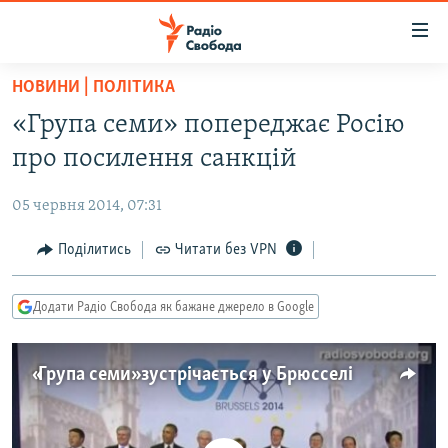
Доступність
посилання
Перейти
НОВИНИ | ПОЛІТИКА
до
РАДІО СВОБОДА – 70 РОКІВ
«Група семи» попереджає Росію
основного
ВСЕ ЗА ДОБУ
матеріалу
про посилення санкцій
СТАТТІ
Перейти
до
05 червня 2014, 07:31
ВІЙНА
ПОЛІТИКА
основної
РОСІЙСЬКА «ФІЛЬТРАЦІЯ»
Поділитись
Читати без VPN
ЕКОНОМІКА
навігації
Перейти
ДОНБАС.РЕАЛІЇ
СУСПІЛЬСТВО
до
Додати Радіо Свобода як бажане джерело в Google
КРИМ.РЕАЛІЇ
КУЛЬТУРА
пошуку
ТИ ЯК?
СПОРТ
«Група семи» зустрічається у Брюсселі
СХЕМИ
УКРАЇНА
ПРИАЗОВ’Я
СВІТ