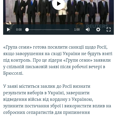
No media source currently available
КИТАЙ.ВИКЛИКИ
МУЛЬТИМЕДІА
ФОТО
0:00
1:00
СПЕЦПРОЄКТИ
ПОДКАСТИ
«Група семи» готова посилити санкції щодо Росії,
якщо заворушення на сході України не будуть взяті
КРИМ РЕАЛІЇ
під контроль. Про це лідери «Групи семи» заявили
РУС
у спільній письмовій заяві після робочої вечері в
УКР
Брюсселі.
КТАТ
У заяві міститься заклик до Росії визнати
результати виборів в Україні, завершити
ДОЛУЧАЙСЯ!
відведення військ від кордону з Україною,
зупинити постачання зброї і використати вплив на
озброєних сепаратистів для припинення