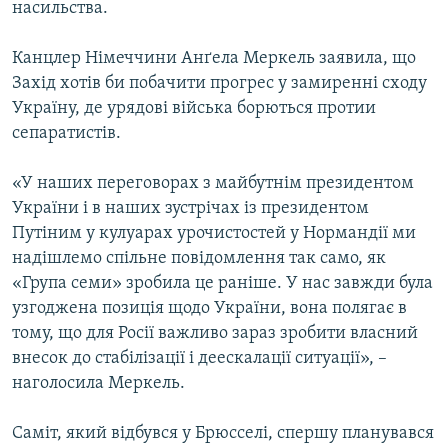
насильства.
Усі сайти RFE/RL
Канцлер Німеччини Анґела Меркель заявила, що
Захід хотів би побачити прогрес у замиренні сходу
Україну, де урядові війська борються протии
сепаратистів.
«У наших переговорах з майбутнім президентом
України і в наших зустрічах із президентом
Путіним у кулуарах урочистостей у Нормандії ми
надішлемо спільне повідомлення так само, як
«Група семи» зробила це раніше. У нас завжди була
узгоджена позиція щодо України, вона полягає в
тому, що для Росії важливо зараз зробити власний
внесок до стабілізації і деескалації ситуації», –
наголосила Меркель.
Саміт, який відбувся у Брюсселі, спершу планувався