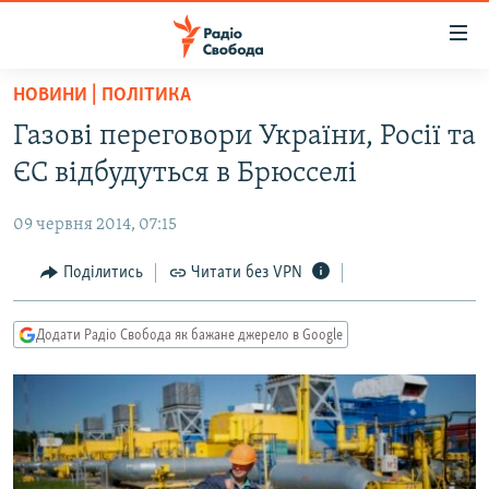
Доступність
посилання
Перейти
НОВИНИ | ПОЛІТИКА
до
РАДІО СВОБОДА – 70 РОКІВ
Газові переговори України, Росії та
основного
ВСЕ ЗА ДОБУ
матеріалу
ЄС відбудуться в Брюсселі
СТАТТІ
Перейти
до
09 червня 2014, 07:15
ВІЙНА
ПОЛІТИКА
основної
РОСІЙСЬКА «ФІЛЬТРАЦІЯ»
Поділитись
Читати без VPN
ЕКОНОМІКА
навігації
Перейти
ДОНБАС.РЕАЛІЇ
СУСПІЛЬСТВО
до
Додати Радіо Свобода як бажане джерело в Google
КРИМ.РЕАЛІЇ
КУЛЬТУРА
пошуку
ТИ ЯК?
СПОРТ
СХЕМИ
УКРАЇНА
КИТАЙ.ВИКЛИКИ
СВІТ