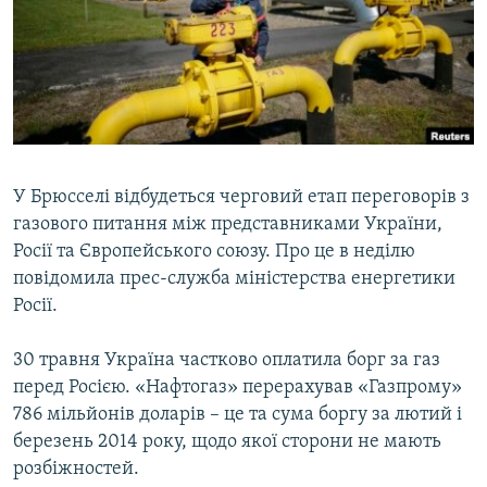
МУЛЬТИМЕДІА
ФОТО
СПЕЦПРОЄКТИ
ПОДКАСТИ
КРИМ РЕАЛІЇ
У Брюсселі відбудеться черговий етап переговорів з
РУС
газового питання між представниками України,
Росії та Європейського союзу. Про це в неділю
УКР
повідомила прес-служба міністерства енергетики
КТАТ
Росії.
30 травня Україна частково оплатила борг за газ
ДОЛУЧАЙСЯ!
перед Росією. «Нафтогаз» перерахував «Газпрому»
786 мільйонів доларів – це та сума боргу за лютий і
березень 2014 року, щодо якої сторони не мають
розбіжностей.