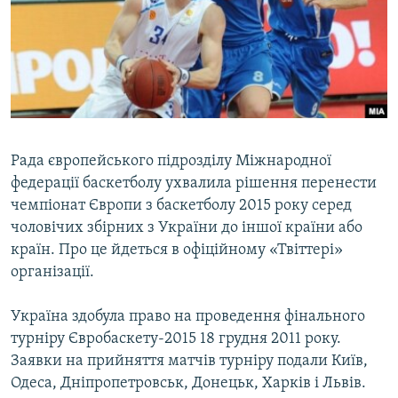
МУЛЬТИМЕДІА
ФОТО
СПЕЦПРОЄКТИ
ПОДКАСТИ
КРИМ РЕАЛІЇ
Рада європейського підрозділу Міжнародної
РУС
федерації баскетболу ухвалила рішення перенести
чемпіонат Європи з баскетболу 2015 року серед
УКР
чоловічих збірних з України до іншої країни або
КТАТ
країн. Про це йдеться в офіційному «Твіттері»
організації.
ДОЛУЧАЙСЯ!
Україна здобула право на проведення фінального
турніру Євробаскету-2015 18 грудня 2011 року.
Заявки на прийняття матчів турніру подали Київ,
Одеса, Дніпропетровськ, Донецьк, Харків і Львів.