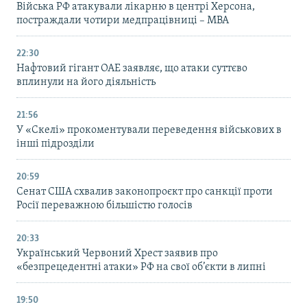
Війська РФ атакували лікарню в центрі Херсона,
постраждали чотири медпрацівниці – МВА
22:30
Нафтовий гігант ОАЕ заявляє, що атаки суттєво
вплинули на його діяльність
21:56
У «Скелі» прокоментували переведення військових в
інші підрозділи
20:59
Cенат США схвалив законопроєкт про санкції проти
Росії переважною більшістю голосів
20:33
Український Червоний Хрест заявив про
«безпрецедентні атаки» РФ на свої об’єкти в липні
19:50