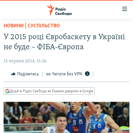
Доступність
посилання
Перейти
НОВИНИ | СУСПІЛЬСТВО
до
РАДІО СВОБОДА – 70 РОКІВ
У 2015 році Євробаскету в Україні
основного
ВСЕ ЗА ДОБУ
матеріалу
не буде – ФІБА-Європа
СТАТТІ
Перейти
до
13 червня 2014, 15:26
ВІЙНА
ПОЛІТИКА
основної
РОСІЙСЬКА «ФІЛЬТРАЦІЯ»
Поділитись
Читати без VPN
ЕКОНОМІКА
навігації
Перейти
ДОНБАС.РЕАЛІЇ
СУСПІЛЬСТВО
до
Додати Радіо Свобода як бажане джерело в Google
КРИМ.РЕАЛІЇ
КУЛЬТУРА
пошуку
ТИ ЯК?
СПОРТ
СХЕМИ
УКРАЇНА
КИТАЙ.ВИКЛИКИ
СВІТ