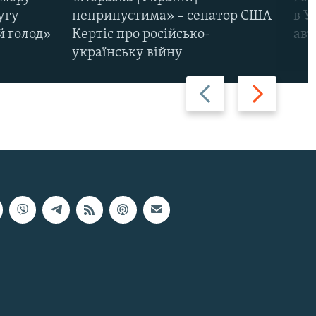
угу
неприпустима» – сенатор США
в У
й голод»
Кертіс про російсько-
авт
українську війну
Назад
Вперед