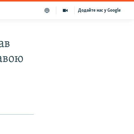
Додайте нас у Google
ав
лавою