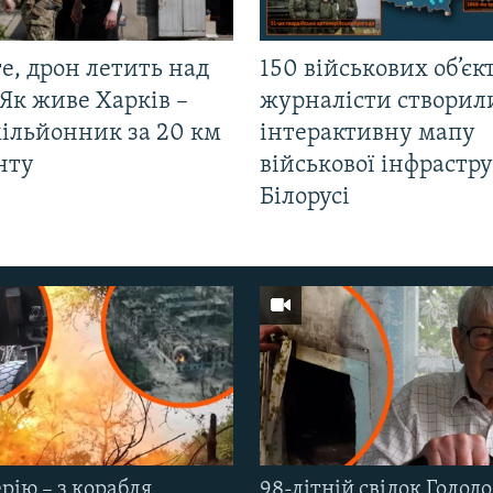
е, дрон летить над
150 військових об’єкт
Як живе Харків –
журналісти створил
мільйонник за 20 км
інтерактивну мапу
нту
військової інфрастр
Білорусі
рію – з корабля,
98-літній свідок Голод