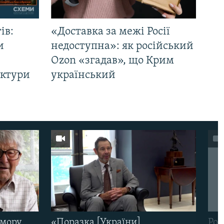
ів:
«Доставка за межі Росії
и
недоступна»: як російський
Ozon «згадав», що Крим
уктури
український
омору
«Поразка [України]
Рос