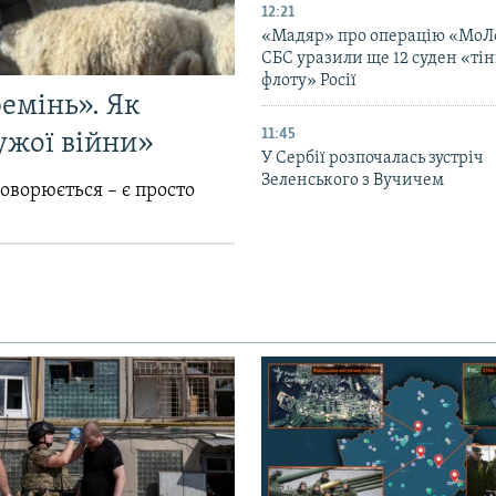
12:21
«Мадяр» про операцію «МоЛ
СБС уразили ще 12 суден «тін
флоту» Росії
емінь». Як
11:45
ужої війни»
У Сербії розпочалась зустріч
Зеленського з Вучичем
говорюється – є просто