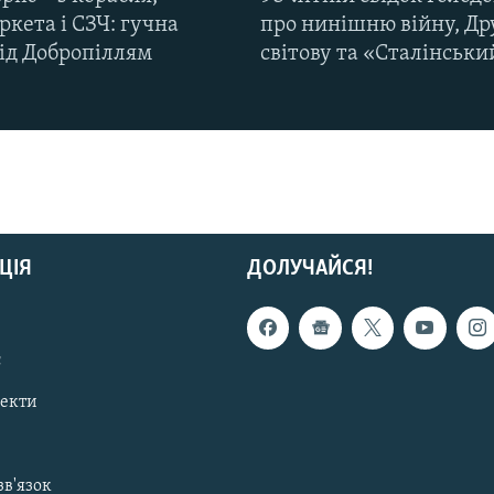
кета і СЗЧ: гучна
про нинішню війну, Др
під Добропіллям
світову та «Сталінськи
ЦІЯ
ДОЛУЧАЙСЯ!
с
пекти
зв'язок