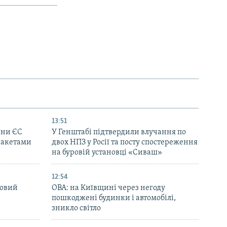
13:51
їни ЄС
У Генштабі підтвердили влучання по
ракетами
двох НПЗ у Росії та посту спостереження
на буровій установці «Сиваш»
12:54
новий
ОВА: на Київщині через негоду
пошкоджені будинки і автомобілі,
зникло світло