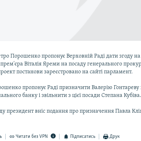
тро Порошенко пропонує Верховній Раді дати згоду н
прем'єра Віталія Яреми на посаду генерального проку
роект постанови зареєстровано на сайті парламент.
орошенко пропонує Раді призначити Валерію Гонтареву 
ального банку і звільнити з цієї посади Степана Кубіва
еду президент вніс подання про призначення Павла Клі
ь
Читати без VPN
Підписатись
Друк