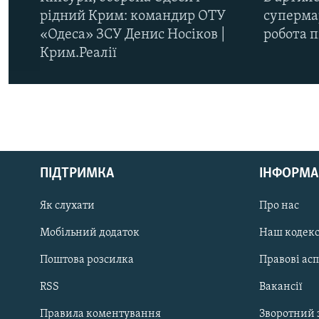
рідний Крим: командир ОТУ
супермар
«Одеса» ЗСУ Денис Носіков |
робота 
Крим.Реалії
КРИМ РЕАЛІЇ
РУС
ПІДТРИМКА
ІНФОРМА
УКР
КТАТ
Як слухати
Про нас
Мобільний додаток
Наш кодек
ДОЛУЧАЙСЯ!
Поштова розсилка
Правові ас
RSS
Вакансії
Правила коментування
Зворотний 