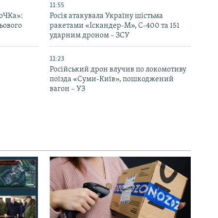
11:55
оЧКа»:
Росія атакувала Україну шістьма
ьового
ракетами «Іскандер-М», С-400 та 151
ударним дроном – ЗСУ
11:23
Російський дрон влучив по локомотиву
поїзда «Суми-Київ», пошкоджений
вагон – УЗ