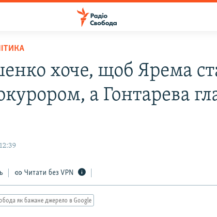
ЛІТИКА
енко хоче, щоб Ярема ст
окурором, а Гонтарева г
12:39
ь
Читати без VPN
обода як бажане джерело в Google