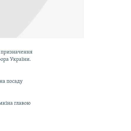
а призначення
рора України.
на посаду
.
мкіна главою